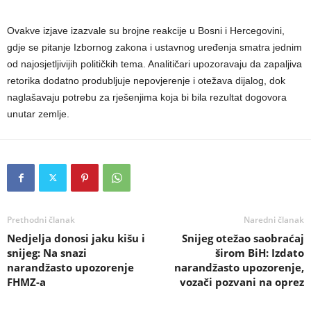
Ovakve izjave izazvale su brojne reakcije u Bosni i Hercegovini,
gdje se pitanje Izbornog zakona i ustavnog uređenja smatra jednim
od najosjetljivijih političkih tema. Analitičari upozoravaju da zapaljiva
retorika dodatno produbljuje nepovjerenje i otežava dijalog, dok
naglašavaju potrebu za rješenjima koja bi bila rezultat dogovora
unutar zemlje.
Prethodni članak
Naredni članak
Nedjelja donosi jaku kišu i
Snijeg otežao saobraćaj
snijeg: Na snazi
širom BiH: Izdato
narandžasto upozorenje
narandžasto upozorenje,
FHMZ-a
vozači pozvani na oprez