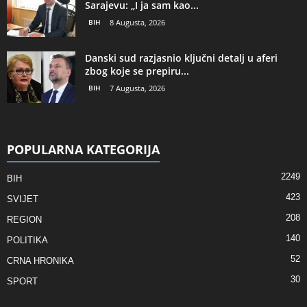
Sarajevu: „I ja sam kao...
BIH
8 Augusta, 2026
Danski sud razjasnio ključni detalj u aferi
zbog koje se prepiru...
BIH
7 Augusta, 2026
POPULARNA KATEGORIJA
2249
BIH
423
SVIJET
208
REGION
140
POLITIKA
52
CRNA HRONIKA
30
SPORT