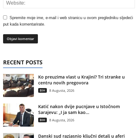
Spremite moje ime, e-mail i web stranicu u ovom pregledniku sljedeći
put kada komentarirate.
RECENT POSTS
Ko preuzima vlast u Krajini? Tri stranke u
centru novih pregovora
BIH
8 Augusta, 2026
Katić nakon dvije pucnjave u Istočnom
Sarajevu: „I ja sam kao...
BIH
8 Augusta, 2026
Danski sud razjasnio ključni detalj u aferi