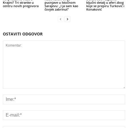
Krajini? Tri stranke u
pucnjave u Istočnom
ključni detalj u aferi zbog
centru novih pregovora
Sarajevu: „I ja sam kao
koje se prepiru Turković i
čovjek zabrinut“
Konaković
OSTAVITI ODGOVOR