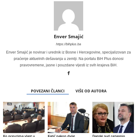
Enver Smajić
https://bihplus.ba
Enver Smajić je novinar i urednik iz Bosne i Hercegovine, specijalizovan za
praćenje aktuelnih dešavanja u zemlji. Na portalu BiH Plus donosi
pravovremene, jasne i pouzdane vijesti iz svih krajeva BiH.
POVEZANI ČLANCI
VIŠE OD AUTORA
Ko preuzima vlast u
Katić nakon dvije
Danski sud razjasnio