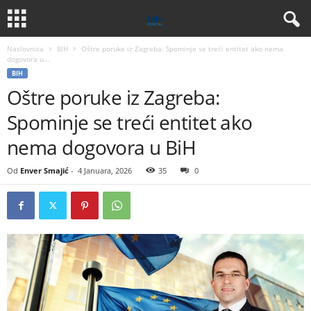
Naslovnica
BIH
Oštre poruke iz Zagreba: Spominje se treći entitet ako nema
dogovora u...
BIH
Oštre poruke iz Zagreba:
Spominje se treći entitet ako
nema dogovora u BiH
Od
Enver Smajić
-
4 Januara, 2026
35
0