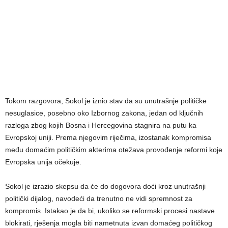
Tokom razgovora, Sokol je iznio stav da su unutrašnje političke
nesuglasice, posebno oko Izbornog zakona, jedan od ključnih
razloga zbog kojih Bosna i Hercegovina stagnira na putu ka
Evropskoj uniji. Prema njegovim riječima, izostanak kompromisa
među domaćim političkim akterima otežava provođenje reformi koje
Evropska unija očekuje.
Sokol je izrazio skepsu da će do dogovora doći kroz unutrašnji
politički dijalog, navodeći da trenutno ne vidi spremnost za
kompromis. Istakao je da bi, ukoliko se reformski procesi nastave
blokirati, rješenja mogla biti nametnuta izvan domaćeg političkog