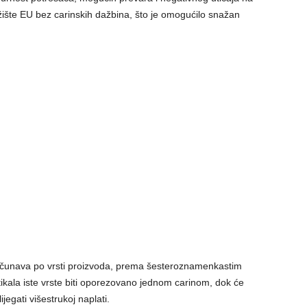
ržište EU bez carinskih dažbina, što je omogućilo snažan
računava po vrsti proizvoda, prema šesteroznamenkastim
tikala iste vrste biti oporezovano jednom carinom, dok će
lijegati višestrukoj naplati.