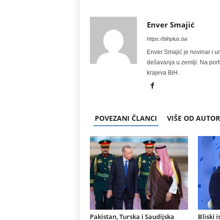
Enver Smajić
https://bihplus.ba
Enver Smajić je novinar i u
dešavanja u zemlji. Na port
krajeva BiH.
POVEZANI ČLANCI
VIŠE OD AUTO
Pakistan, Turska i Saudijska
Bliski 