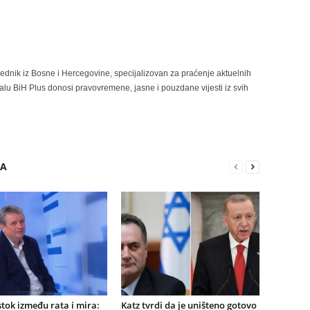
rednik iz Bosne i Hercegovine, specijalizovan za praćenje aktuelnih
alu BiH Plus donosi pravovremene, jasne i pouzdane vijesti iz svih
RA
istok između rata i mira:
Katz tvrdi da je uništeno gotovo