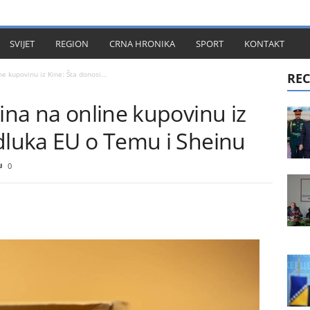
KT
SVIJET
REGION
CRNA HRONIKA
SPORT
KONTAKT
e kupovinu iz Kine: Šta donosi...
REC
rina na online kupovinu iz
odluka EU o Temu i Sheinu
0