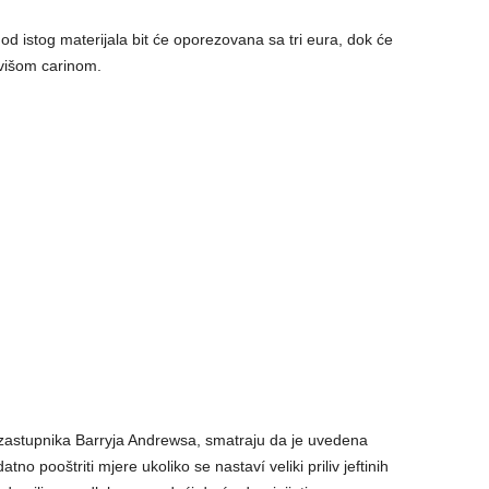
 od istog materijala bit će oporezovana sa tri eura, dok će
i višom carinom.
g zastupnika Barryja Andrewsa, smatraju da je uvedena
tno pooštriti mjere ukoliko se nastaví veliki priliv jeftinih