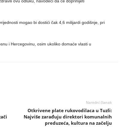
zdravili ovu odluku, navodeći da će doprinijeti
jednosti mogao bi dostići čak 4,6 milijardi godišnje, pri
snu i Hercegovinu, osim ukoliko domaće vlasti u
Naredni članak
Otkrivene plate rukovodilaca u Tuzli:
zači
Najviše zarađuju direktori komunalnih
preduzeća, kultura na začelju