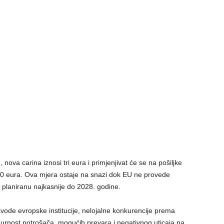
nova carina iznosi tri eura i primjenjivat će se na pošiljke
0 eura. Ova mjera ostaje na snazi dok EU ne provede
planiranu najkasnije do 2028. godine.
ode evropske institucije, nelojalne konkurencije prema
igurnost potrošača, mogućih prevara i negativnog uticaja na