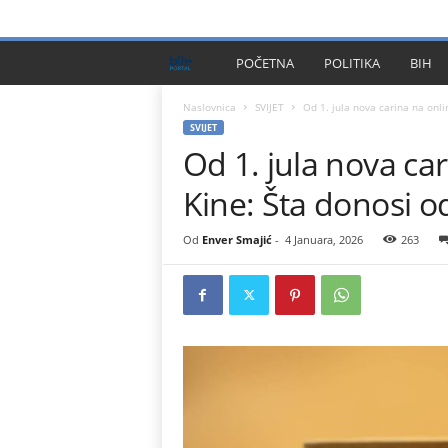
PRIVACY POLICY
IMPRESSUM
O NAMA
KONTA
B
POČETNA
POLITIKA
BIH
I
Naslovnica
SVIJET
Od 1. jula nova carina na onlin
SVIJET
Od 1. jula nova ca
H
Kine: Šta donosi 
P
l
Od
Enver Smajić
-
4 Januara, 2026
263
u
s