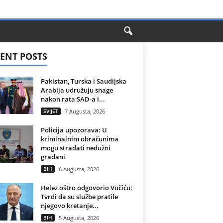
ENT POSTS
Pakistan, Turska i Saudijska
Arabija udružuju snage
nakon rata SAD-a i...
SVIJET
7 Augusta, 2026
Policija upozorava: U
kriminalnim obračunima
mogu stradati nedužni
građani
BIH
6 Augusta, 2026
Helez oštro odgovorio Vučiću:
Tvrdi da su službe pratile
njegovo kretanje...
BIH
5 Augusta, 2026