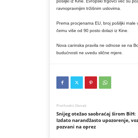
pošiljki iz Kine. Evropski trgovci već su po
ravnopravnijim tržišnim uslovima.
Prema procjenama EU, broj pošiljki male vri
čemu više od 90 posto dolazi iz Kine.
Nova carinska pravila ne odnose se na Bo
budućnosti ne uvedu slične mjere.
Prethodni članak
Snijeg otežao saobraćaj širom BiH:
Izdato narandžasto upozorenje, vo
pozvani na oprez