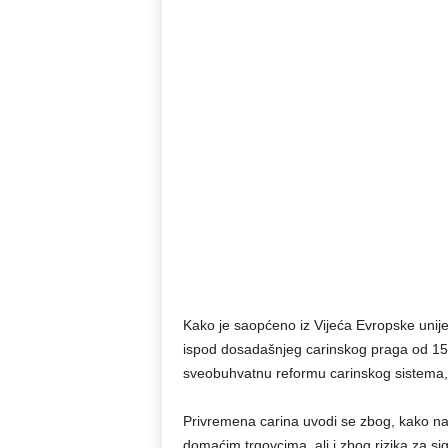
Kako je saopćeno iz Vijeća Evropske unije, 
ispod dosadašnjeg carinskog praga od 15
sveobuhvatnu reformu carinskog sistema, 
Privremena carina uvodi se zbog, kako nav
domaćim trgovcima, ali i zbog rizika za s