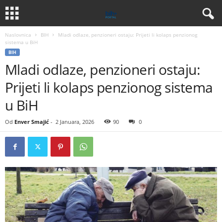
Naslovnica
BIH
Mladi odlaze, penzioneri ostaju: Prijeti li kolaps penzionog
sistema u BiH
BIH
Mladi odlaze, penzioneri ostaju:
Prijeti li kolaps penzionog sistema
u BiH
Od
Enver Smajić
-
2 Januara, 2026
90
0