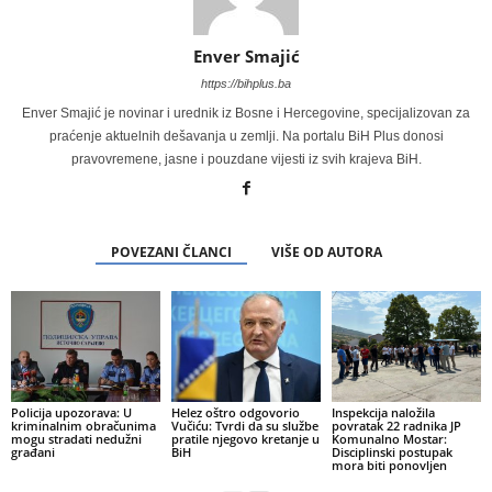
Enver Smajić
https://bihplus.ba
Enver Smajić je novinar i urednik iz Bosne i Hercegovine, specijalizovan za
praćenje aktuelnih dešavanja u zemlji. Na portalu BiH Plus donosi
pravovremene, jasne i pouzdane vijesti iz svih krajeva BiH.
POVEZANI ČLANCI
VIŠE OD AUTORA
Policija upozorava: U
Helez oštro odgovorio
Inspekcija naložila
kriminalnim obračunima
Vučiću: Tvrdi da su službe
povratak 22 radnika JP
mogu stradati nedužni
pratile njegovo kretanje u
Komunalno Mostar:
građani
BiH
Disciplinski postupak
mora biti ponovljen