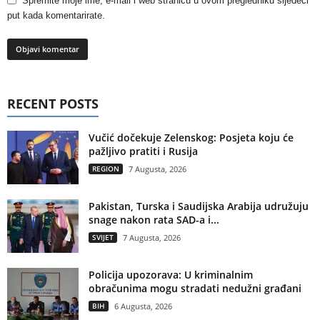
Spremite moje ime, e-mail i web stranicu u ovom pregledniku sljedeći
put kada komentarirate.
RECENT POSTS
Vučić dočekuje Zelenskog: Posjeta koju će
pažljivo pratiti i Rusija
REGION
7 Augusta, 2026
Pakistan, Turska i Saudijska Arabija udružuju
snage nakon rata SAD-a i...
SVIJET
7 Augusta, 2026
Policija upozorava: U kriminalnim
obračunima mogu stradati nedužni građani
BIH
6 Augusta, 2026