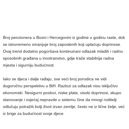
Broj penzionera u Bosni i Hercegovini iz godine u godinu raste, dok
se istovremeno smanjuje broj zaposlenih koji uplaćuju doprinose.
Ovaj trend dodatno pogoršava kontinuirani odlazak mladih i radno
sposobnih građana u inostranstvo, gdje traže stabilnija radna
mjesta i sigurniju budućnost.
Iako se djeca i dalje rađaju, sve veći broj porodica ne vidi
dugoročnu perspektivu u BiH. Razlozi za odlazak nisu isključivo
ekonomski. Nesigurni poslovi, niske plate, visoki doprinosi, skupo
stanovanje i osjećaj nepravde u sistemu čine da mnogi roditelji
odlučuju potražiti bolji život izvan zemlje, često ne iz lične želje, već
iz brige za budućnost svoje djece.