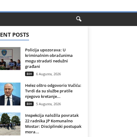
ENT POSTS
Policija upozorava: U
kriminalnim obračunima
mogu stradati nedužni
građani
BIH
6 Augusta, 2026
Helez oštro odgovorio Vučiću:
Tvrdi da su službe pratile
njegovo kretanje...
BIH
5 Augusta, 2026
Inspekcija naložila povratak
22 radnika JP Komunalno
Mostar: Disciplinski postupak
mora...