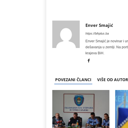
Enver Smajić
https://bihplus.ba
Enver Smajić je novinar i u
dešavanja u zemlji. Na port
krajeva BiH.
POVEZANI ČLANCI
VIŠE OD AUTO