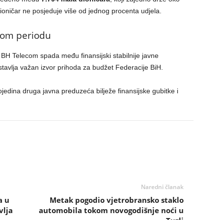
ioničar ne posjeduje više od jednog procenta udjela.
nom periodu
 BH Telecom spada među finansijski stabilnije javne
stavlja važan izvor prihoda za budžet Federacije BiH.
edina druga javna preduzeća bilježe finansijske gubitke i
Naredni članak
a u
Metak pogodio vjetrobransko staklo
vlja
automobila tokom novogodišnje noći u