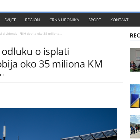
KT
SVIJET
REGION
CRNA HRONIKA
SPORT
KONTAKT
i dividende: FBiH dobija oko 35 miliona...
REC
odluku o isplati
obija oko 35 miliona KM
0