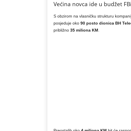
Većina novca ide u budžet FB
S obzirom na vlasničku strukturu kompanije
posjeduje oko
90 posto dionica BH Tel
približno
35 miliona KM
.
Preostalih oko
4 miliona KM
bit će rasp