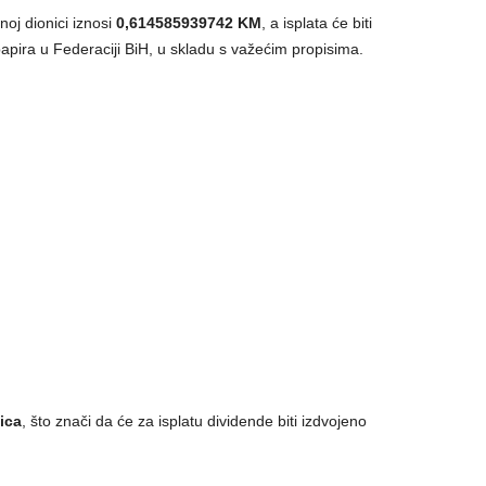
oj dionici iznosi
0,614585939742 KM
, a isplata će biti
apira u Federaciji BiH, u skladu s važećim propisima.
ica
, što znači da će za isplatu dividende biti izdvojeno