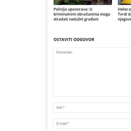
Policija upozorava: U
Helez o
kriminalnim obračunima mogu
Tvrdi d
stradati nedužni građani
njegovo
OSTAVITI ODGOVOR