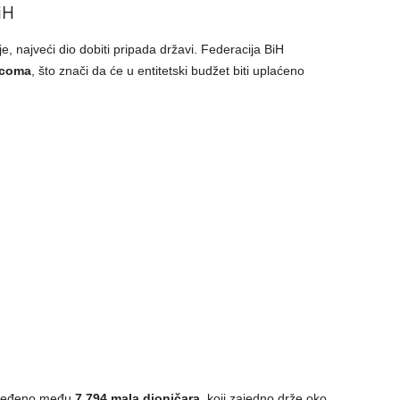
iH
, najveći dio dobiti pripada državi. Federacija BiH
ecoma
, što znači da će u entitetski budžet biti uplaćeno
oređeno među
7.794 mala dioničara
, koji zajedno drže oko