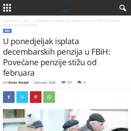
Naslovnica
BIH
U ponedjeljak isplata decembarskih penzija u FBiH: Povećane
penzije stižu od februara
BIH
U ponedjeljak isplata
decembarskih penzija u FBiH:
Povećane penzije stižu od
februara
Od
Enver Smajić
-
1 Januara, 2026
147
0