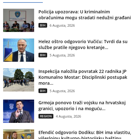
Policija upozorava: U kriminalnim
obračunima mogu stradati nedužni građani
BIH
6 Augusta, 2026
Helez oštro odgovorio Vučiću: Tvrdi da su
službe pratile njegovo kretanje...
BIH
5 Augusta, 2026
Inspekcija naložila povratak 22 radnika JP
Komunalno Mostar: Disciplinski postupak
mora...
BIH
5 Augusta, 2026
Grmoja ponovo traži vojsku na hrvatskoj
granici, upozorio i na moguću...
REGION
4 Augusta, 2026
Efendić odgovorio Dodiku: BiH ima vlastitu,
višeslojnu kulturno-historijsku baštinu