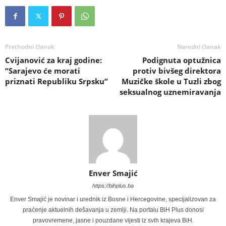
Prethodni članak
Naredni članak
Cvijanović za kraj godine:
Podignuta optužnica
“Sarajevo će morati
protiv bivšeg direktora
priznati Republiku Srpsku”
Muzičke škole u Tuzli zbog
seksualnog uznemiravanja
Enver Smajić
https://bihplus.ba
Enver Smajić je novinar i urednik iz Bosne i Hercegovine, specijalizovan za
praćenje aktuelnih dešavanja u zemlji. Na portalu BiH Plus donosi
pravovremene, jasne i pouzdane vijesti iz svih krajeva BiH.