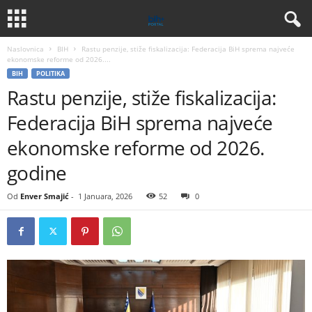
Naslovnica
BIH
Rastu penzije, stiže fiskalizacija: Federacija BiH sprema najveće
ekonomske reforme od 2026....
BIH
POLITIKA
Rastu penzije, stiže fiskalizacija:
Federacija BiH sprema najveće
ekonomske reforme od 2026.
godine
Od
Enver Smajić
-
1 Januara, 2026
52
0