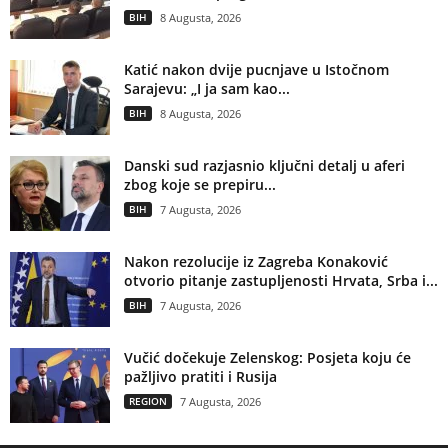
BIH
8 Augusta, 2026
Katić nakon dvije pucnjave u Istočnom
Sarajevu: „I ja sam kao...
BIH
8 Augusta, 2026
Danski sud razjasnio ključni detalj u aferi
zbog koje se prepiru...
BIH
7 Augusta, 2026
Nakon rezolucije iz Zagreba Konaković
otvorio pitanje zastupljenosti Hrvata, Srba i...
BIH
7 Augusta, 2026
Vučić dočekuje Zelenskog: Posjeta koju će
pažljivo pratiti i Rusija
REGION
7 Augusta, 2026