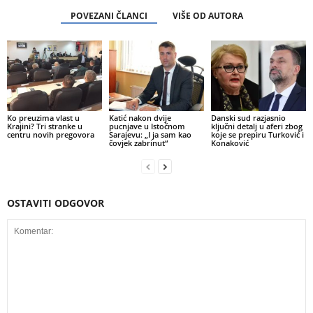
POVEZANI ČLANCI
VIŠE OD AUTORA
Ko preuzima vlast u
Katić nakon dvije
Danski sud razjasnio
Krajini? Tri stranke u
pucnjave u Istočnom
ključni detalj u aferi zbog
centru novih pregovora
Sarajevu: „I ja sam kao
koje se prepiru Turković i
čovjek zabrinut“
Konaković
OSTAVITI ODGOVOR