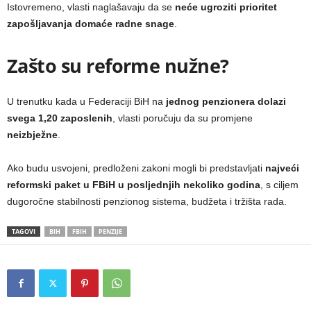
Istovremeno, vlasti naglašavaju da se
neće ugroziti prioritet
zapošljavanja domaće radne snage
.
Zašto su reforme nužne?
U trenutku kada u Federaciji BiH na
jednog penzionera dolazi
svega 1,20 zaposlenih
, vlasti poručuju da su promjene
neizbježne
.
Ako budu usvojeni, predloženi zakoni mogli bi predstavljati
najveći
reformski paket u FBiH u posljednjih nekoliko godina
, s ciljem
dugoročne stabilnosti penzionog sistema, budžeta i tržišta rada.
TAGOVI
BIH
FBIH
PENZIJE