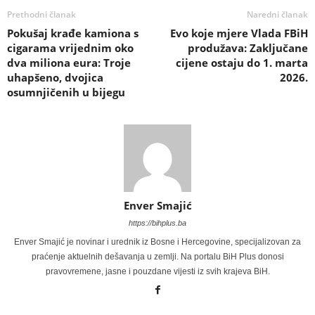
Prethodni članak
Naredni članak
Pokušaj krađe kamiona s
Evo koje mjere Vlada FBiH
cigarama vrijednim oko
produžava: Zaključane
dva miliona eura: Troje
cijene ostaju do 1. marta
uhapšeno, dvojica
2026.
osumnjičenih u bijegu
Enver Smajić
https://bihplus.ba
Enver Smajić je novinar i urednik iz Bosne i Hercegovine, specijalizovan za
praćenje aktuelnih dešavanja u zemlji. Na portalu BiH Plus donosi
pravovremene, jasne i pouzdane vijesti iz svih krajeva BiH.