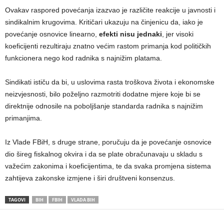
Ovakav raspored povećanja izazvao je različite reakcije u javnosti i
sindikalnim krugovima. Kritičari ukazuju na činjenicu da, iako je
povećanje osnovice linearno,
efekti nisu jednaki
, jer visoki
koeficijenti rezultiraju znatno većim rastom primanja kod političkih
funkcionera nego kod radnika s najnižim platama.
Sindikati ističu da bi, u uslovima rasta troškova života i ekonomske
neizvjesnosti, bilo poželjno razmotriti dodatne mjere koje bi se
direktnije odnosile na poboljšanje standarda radnika s najnižim
primanjima.
Iz Vlade FBiH, s druge strane, poručuju da je povećanje osnovice
dio šireg fiskalnog okvira i da se plate obračunavaju u skladu s
važećim zakonima i koeficijentima, te da svaka promjena sistema
zahtijeva zakonske izmjene i širi društveni konsenzus.
TAGOVI
BIH
FBIH
VLADA BIH