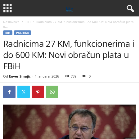
Naslovnica
BIH
Radnicima 27 KM, funkcionerima i do 600 KM: Novi obračun plata
u...
BIH
POLITIKA
Radnicima 27 KM, funkcionerima i
do 600 KM: Novi obračun plata u
FBiH
Od
Enver Smajić
-
1 Januara, 2026
789
0