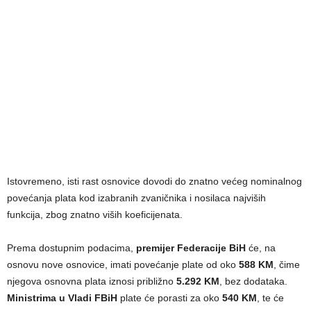
Istovremeno, isti rast osnovice dovodi do znatno većeg nominalnog
povećanja plata kod izabranih zvaničnika i nosilaca najviših
funkcija, zbog znatno viših koeficijenata.
Prema dostupnim podacima,
premijer Federacije BiH
će, na
osnovu nove osnovice, imati povećanje plate od oko
588 KM
, čime
njegova osnovna plata iznosi približno
5.292 KM
, bez dodataka.
Ministrima u Vladi FBiH
plate će porasti za oko
540 KM
, te će