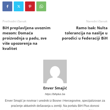
Prethodni članak
Naredni članak
BiH preplavljena uvoznim
Ramo Isak: Nulta
mesom: Domaća
tolerancija na nasilje u
proizvodnja u padu, sve
porodici u Federaciji BiH
više upozorenja na
kvalitet
Enver Smajić
https://bihplus.ba
Enver Smajić je novinar i urednik iz Bosne i Hercegovine, specijalizovan za
praćenje aktuelnih dešavanja u zemlji. Na portalu BiH Plus donosi