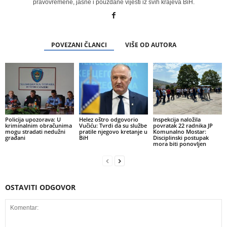
pravovremene, jasne i pouzdane vijesti iz svih krajeva BiH.
POVEZANI ČLANCI
VIŠE OD AUTORA
Policija upozorava: U
Helez oštro odgovorio
Inspekcija naložila
kriminalnim obračunima
Vučiću: Tvrdi da su službe
povratak 22 radnika JP
mogu stradati nedužni
pratile njegovo kretanje u
Komunalno Mostar:
građani
BiH
Disciplinski postupak
mora biti ponovljen
OSTAVITI ODGOVOR