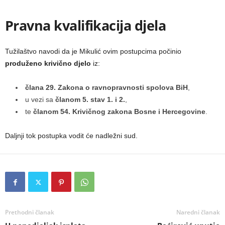
Pravna kvalifikacija djela
Tužilaštvo navodi da je Mikulić ovim postupcima počinio
produženo krivično djelo
iz:
člana 29. Zakona o ravnopravnosti spolova BiH
,
u vezi sa
članom 5. stav 1. i 2.
,
te
članom 54. Krivičnog zakona Bosne i Hercegovine
.
Daljnji tok postupka vodit će nadležni sud.
Prethodni članak
Naredni članak