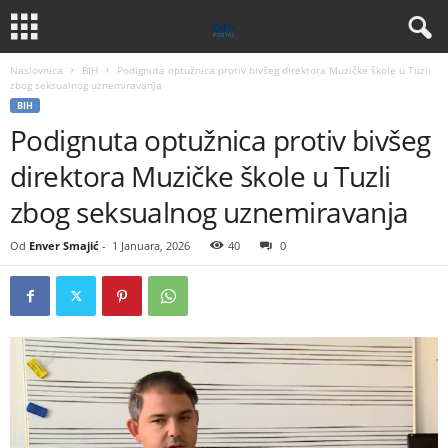
Naslovnica
BIH
Podignuta optužnica protiv bivšeg direktora Muzičke škole u Tuzli
zbog seksualnog uznemiravanja
BIH
Podignuta optužnica protiv bivšeg
direktora Muzičke škole u Tuzli
zbog seksualnog uznemiravanja
Od
Enver Smajić
-
1 Januara, 2026
40
0