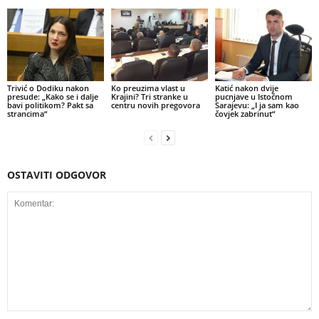
Trivić o Dodiku nakon
Ko preuzima vlast u
Katić nakon dvije
presude: „Kako se i dalje
Krajini? Tri stranke u
pucnjave u Istočnom
bavi politikom? Pakt sa
centru novih pregovora
Sarajevu: „I ja sam kao
strancima“
čovjek zabrinut“
OSTAVITI ODGOVOR