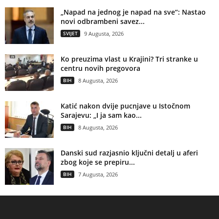
„Napad na jednog je napad na sve“: Nastao
novi odbrambeni savez...
SVIJET
9 Augusta, 2026
Ko preuzima vlast u Krajini? Tri stranke u
centru novih pregovora
BIH
8 Augusta, 2026
Katić nakon dvije pucnjave u Istočnom
Sarajevu: „I ja sam kao...
BIH
8 Augusta, 2026
Danski sud razjasnio ključni detalj u aferi
zbog koje se prepiru...
BIH
7 Augusta, 2026