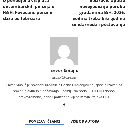
U ponedjeljak isplata
Bećirović uputio
decembarskih penzija u
novogodišnju poruku
FBiH: Povećane penzije
građanima BiH: 2026.
stižu od februara
godina treba biti godina
solidarnosti i poštovanja
Enver Smajić
https://bihplus.ba
Enver Smajić je novinar i urednik iz Bosne i Hercegovine, specijalizovan za
praćenje aktuelnih dešavanja u zemlji. Na portalu BiH Plus donosi
pravovremene, jasne i pouzdane vijesti iz svih krajeva BiH.
POVEZANI ČLANCI
VIŠE OD AUTORA