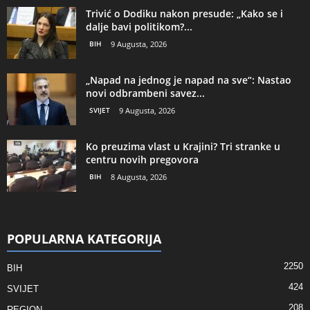
Trivić o Dodiku nakon presude: „Kako se i
dalje bavi politikom?...
BIH
9 Augusta, 2026
„Napad na jednog je napad na sve“: Nastao
novi odbrambeni savez...
SVIJET
9 Augusta, 2026
Ko preuzima vlast u Krajini? Tri stranke u
centru novih pregovora
BIH
8 Augusta, 2026
POPULARNA KATEGORIJA
2250
BIH
424
SVIJET
208
REGION