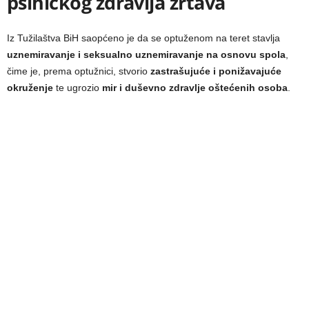
psihičkog zdravlja žrtava
Iz Tužilaštva BiH saopćeno je da se optuženom na teret stavlja
uznemiravanje i seksualno uznemiravanje na osnovu spola
,
čime je, prema optužnici, stvorio
zastrašujuće i ponižavajuće
okruženje
te ugrozio
mir i duševno zdravlje oštećenih osoba
.