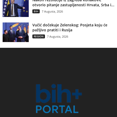
otvorio pitanje zastupljenosti Hrvata, Srba i...
BIH
7 Augusta, 2026
Vučić dočekuje Zelenskog: Posjeta koju će
pažljivo pratiti i Rusija
REGION
7 Augusta, 2026