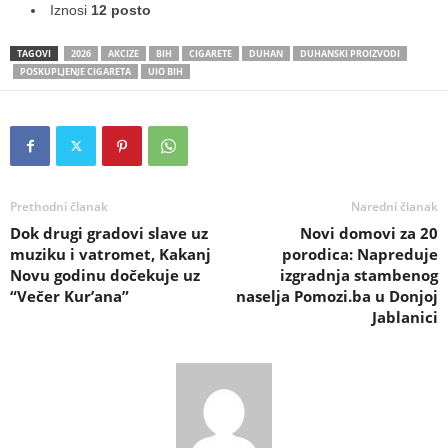
Iznosi
12 posto
TAGOVI
2026
AKCIZE
BIH
CIGARETE
DUHAN
DUHANSKI PROIZVODI
POSKUPLJENJE CIGARETA
UIO BIH
Prethodni članak
Naredni članak
Dok drugi gradovi slave uz
Novi domovi za 20
muziku i vatromet, Kakanj
porodica: Napreduje
Novu godinu dočekuje uz
izgradnja stambenog
“Večer Kur’ana”
naselja Pomozi.ba u Donjoj
Jablanici