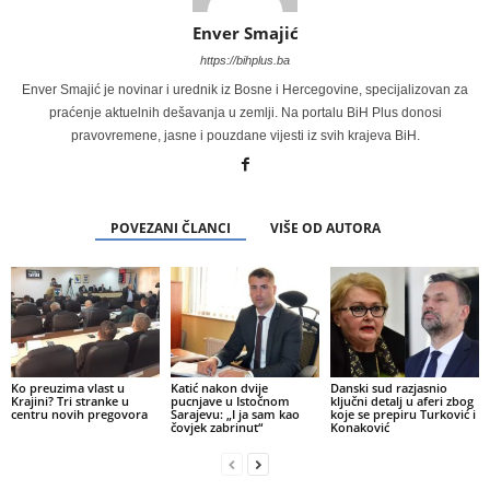
Enver Smajić
https://bihplus.ba
Enver Smajić je novinar i urednik iz Bosne i Hercegovine, specijalizovan za
praćenje aktuelnih dešavanja u zemlji. Na portalu BiH Plus donosi
pravovremene, jasne i pouzdane vijesti iz svih krajeva BiH.
POVEZANI ČLANCI
VIŠE OD AUTORA
Ko preuzima vlast u
Katić nakon dvije
Danski sud razjasnio
Krajini? Tri stranke u
pucnjave u Istočnom
ključni detalj u aferi zbog
centru novih pregovora
Sarajevu: „I ja sam kao
koje se prepiru Turković i
čovjek zabrinut“
Konaković