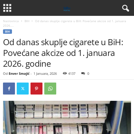
Naslovnica
BIH
Od danas skuplje cigarete u BiH: Povećane akcize od 1. januara
2026....
BIH
Od danas skuplje cigarete u BiH:
Povećane akcize od 1. januara
2026. godine
Od
Enver Smajić
-
1 Januara, 2026
4137
0