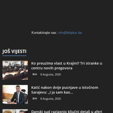
Kontaktirajte nas:
info@bihplus.ba
JOŠ VIJESTI
Ko preuzima vlast u Krajini? Tri stranke u
centru novih pregovora
BIH
8 Augusta, 2026
Katić nakon dvije pucnjave u Istočnom
Sarajevu: „I ja sam kao...
BIH
8 Augusta, 2026
Danski sud razjasnio ključni detalj u aferi