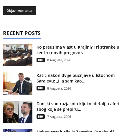
RECENT POSTS
Ko preuzima vlast u Krajini? Tri stranke u
centru novih pregovora
BIH
8 Augusta, 2026
Katić nakon dvije pucnjave u Istočnom
Sarajevu: „I ja sam kao...
BIH
8 Augusta, 2026
Danski sud razjasnio ključni detalj u aferi
zbog koje se prepiru...
BIH
7 Augusta, 2026
Nakon rezolucije iz Zagreba Konaković