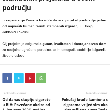
području
Iz organizacije
Pomozi.ba
ističu da ovaj projekat predstavlja
jednu
od najvećih humanitarnih stambenih izgradnji
u Donjoj
Jablanici i okolini.
Cilj projekta je osigurati
siguran, kvalitetan i dostojanstven dom
za socijalno ugrožene porodice, te im omogućiti stabilnije i sigurnije
životne uslove.
Prethodni članak
Naredni članak
Od danas skuplje cigarete
Pokušaj krađe kamiona s
u BiH: Povećane akcize od
cigarama vrijednim oko
1. januara 2026. godine
dva miliona eura: Troje