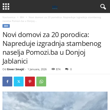
Naslovnica
BIH
Novi domovi za 20 porodica: Napreduje izgradnja stambenog
naselja Pomozi.ba u Donjoj...
BIH
Novi domovi za 20 porodica:
Napreduje izgradnja stambenog
naselja Pomozi.ba u Donjoj
Jablanici
Od
Enver Smajić
-
1 Januara, 2026
874
0