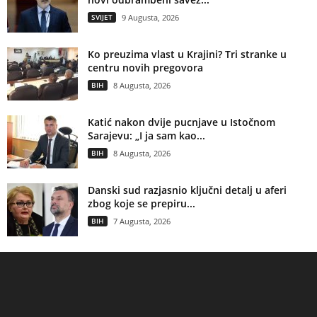
SVIJET
9 Augusta, 2026
Ko preuzima vlast u Krajini? Tri stranke u
centru novih pregovora
BIH
8 Augusta, 2026
Katić nakon dvije pucnjave u Istočnom
Sarajevu: „I ja sam kao...
BIH
8 Augusta, 2026
Danski sud razjasnio ključni detalj u aferi
zbog koje se prepiru...
BIH
7 Augusta, 2026