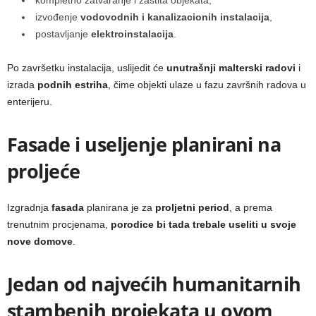
kompletno zatvaranje i zaštita objekata,
izvođenje
vodovodnih i kanalizacionih instalacija
,
postavljanje
elektroinstalacija
.
Po završetku instalacija, uslijedit će
unutrašnji malterski radovi
i
izrada
podnih estriha
, čime objekti ulaze u fazu završnih radova u
enterijeru.
Fasade i useljenje planirani na
proljeće
Izgradnja
fasada
planirana je za
proljetni period
, a prema
trenutnim procjenama,
porodice bi tada trebale useliti u svoje
nove domove
.
Jedan od najvećih humanitarnih
stambenih projekata u ovom