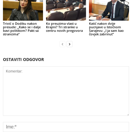
Trivić o Dodiku nakon
Ko preuzima vlast u
Katić nakon dvije
presude: „Kako se i dalje
Krajini? Tri stranke u
pucnjave u Istočnom
bavi politikom? Pakt sa
centru novih pregovora
Sarajevu: „I ja sam kao
strancima“
čovjek zabrinut“
OSTAVITI ODGOVOR