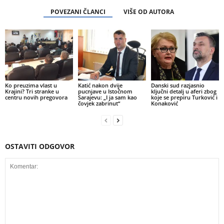
POVEZANI ČLANCI
VIŠE OD AUTORA
Ko preuzima vlast u
Katić nakon dvije
Danski sud razjasnio
Krajini? Tri stranke u
pucnjave u Istočnom
ključni detalj u aferi zbog
centru novih pregovora
Sarajevu: „I ja sam kao
koje se prepiru Turković i
čovjek zabrinut“
Konaković
OSTAVITI ODGOVOR