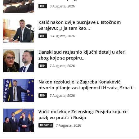
BIH
8 Augusta, 2026
Katić nakon dvije pucnjave u Istočnom
Sarajevu: „I ja sam kao...
BIH
8 Augusta, 2026
Danski sud razjasnio ključni detalj u aferi
zbog koje se prepiru...
BIH
7 Augusta, 2026
Nakon rezolucije iz Zagreba Konaković
otvorio pitanje zastupljenosti Hrvata, Srba i...
BIH
7 Augusta, 2026
Vučić dočekuje Zelenskog: Posjeta koju će
pažljivo pratiti i Rusija
REGION
7 Augusta, 2026