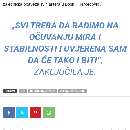
zajednička obaveza svih aktera u Bosni i Hercegovini.
„SVI TREBA DA RADIMO NA
OČUVANJU MIRA I
STABILNOSTI I UVJERENA SAM
DA ĆE TAKO I BITI“
,
ZAKLJUČILA JE.
TAGOVI
BIH
REPUBLIKA SRPSKA
ZELJKA CVIJANOVIC