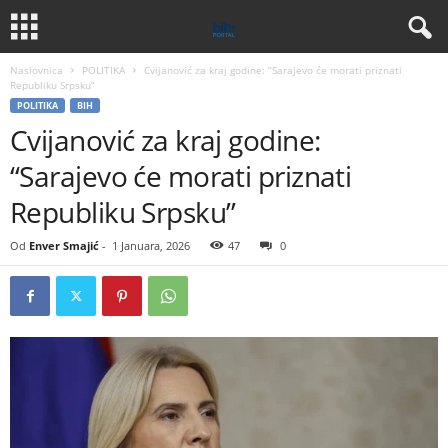
Naslovnica
POLITIKA
Cvijanović za kraj godine: “Sarajevo će morati priznati
Republiku Srpsku”
POLITIKA
BIH
Cvijanović za kraj godine:
“Sarajevo će morati priznati
Republiku Srpsku”
Od
Enver Smajić
-
1 Januara, 2026
47
0