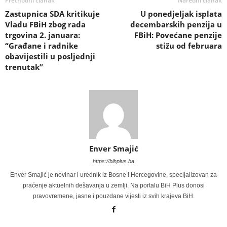
Prethodni članak
Naredni članak
Zastupnica SDA kritikuje
U ponedjeljak isplata
Vladu FBiH zbog rada
decembarskih penzija u
trgovina 2. januara:
FBiH: Povećane penzije
“Građane i radnike
stižu od februara
obavijestili u posljednji
trenutak”
Enver Smajić
https://bihplus.ba
Enver Smajić je novinar i urednik iz Bosne i Hercegovine, specijalizovan za
praćenje aktuelnih dešavanja u zemlji. Na portalu BiH Plus donosi
pravovremene, jasne i pouzdane vijesti iz svih krajeva BiH.