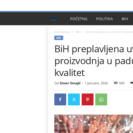
PRIVACY POLICY
IMPRESSUM
O NAMA
KONTA
B
POČETNA
POLITIKA
BIH
I
Naslovnica
BIH
BiH preplavljena uvoznim mesom:
BIH
BiH preplavljena
H
proizvodnja u padu
P
kvalitet
l
Od
Enver Smajić
-
1 Januara, 2026
500
u
s