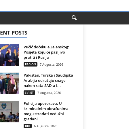
ENT POSTS
Vučić dočekuje Zelenskog:
Posjeta koju će pažljivo
pratiti i Rusija
REGION
7 Augusta, 2026
Pakistan, Turska i Saudijska
Arabija udružuju snage
nakon rata SAD-a i...
SVIJET
7 Augusta, 2026
Policija upozorava: U
kriminalnim obračunima
mogu stradati nedužni
građani
BIH
6 Augusta, 2026