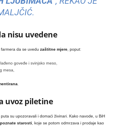
H LJUBIMACA“
, REKAO JE
MALJČIĆ.
da nisu uvedene
h farmera da se uvedu
zaštitne mjere
, poput:
hlađeno goveđe i svinjsko meso,
og mesa,
mentirana
.
a uvoz piletine
 puta su upozoravali i domaći živinari. Kako navode, u BiH
poznate starosti
, koje se potom odmrzava i prodaje kao