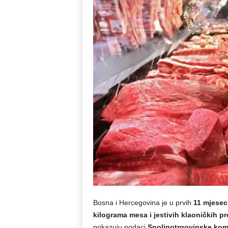
Bosna i Hercegovina je u prvih
11 mjesec
kilograma mesa i jestivih klaoničkih p
pokazuju podaci
Spoljnotrgovinske kom