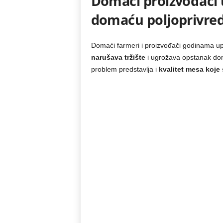
Domaći proizvođači 
domaću poljoprivre
Domaći farmeri i proizvođači godinama u
narušava tržište
i ugrožava opstanak dom
problem predstavlja i
kvalitet mesa koje 