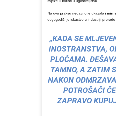
svježe ili koristi u ugostiteljstvu.
Na ovu praksu nedavno je ukazala i
minis
dugogodišnje iskustvo u industriji prerad
„KADA SE MLJEVEN
INOSTRANSTVA, O
PLOČAMA. DEŠAVA
TAMNO, A ZATIM S
NAKON ODMRZAVAN
POTROŠAČI ČE
ZAPRAVO KUPU