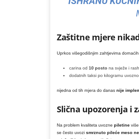
ISHRANU KUĆNI
Zaštitne mjere nika
Uprkos višegodišnjim zahtjevima domaći
carina od
10 posto
na svježe i ras
dodatnih taksi po kilogramu uvozn
nijedna od tih mjera do danas
nije imple
Slična upozorenja i z
Na problem kvaliteta uvozne
piletine
više
se često uvozi
smrznuto pileće meso ne