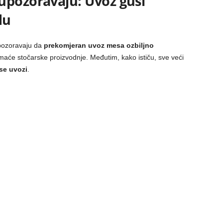
upozoravaju: Uvoz guši
du
pozoravaju da
prekomjeran uvoz mesa ozbiljno
aće stočarske proizvodnje. Međutim, kako ističu, sve veći
se uvozi
.