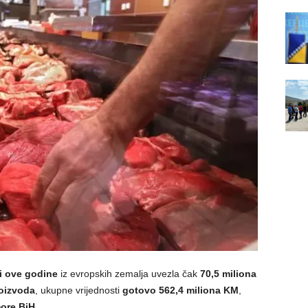
i ove godine
iz evropskih zemalja uvezla čak
70,5 miliona
roizvoda
, ukupne vrijednosti
gotovo 562,4 miliona KM
,
ore BiH
.