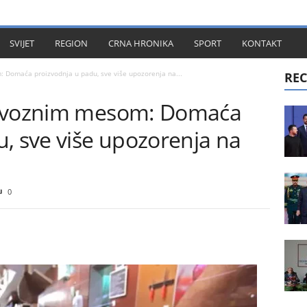
KT
SVIJET
REGION
CRNA HRONIKA
SPORT
KONTAKT
 Domaća proizvodnja u padu, sve više upozorenja na...
REC
 uvoznim mesom: Domaća
, sve više upozorenja na
0