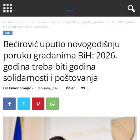
Naslovnica
BIH
Bećirović uputio novogodišnju poruku građanima BiH: 2026. godina
treba biti godina solidarnosti...
BIH
Bećirović uputio novogodišnju
poruku građanima BiH: 2026.
godina treba biti godina
solidarnosti i poštovanja
Od
Enver Smajić
-
1 Januara, 2026
47
0