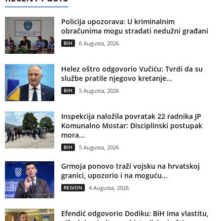
Policija upozorava: U kriminalnim
obračunima mogu stradati nedužni građani
BIH
6 Augusta, 2026
Helez oštro odgovorio Vučiću: Tvrdi da su
službe pratile njegovo kretanje...
BIH
5 Augusta, 2026
Inspekcija naložila povratak 22 radnika JP
Komunalno Mostar: Disciplinski postupak
mora...
BIH
5 Augusta, 2026
Grmoja ponovo traži vojsku na hrvatskoj
granici, upozorio i na moguću...
REGION
4 Augusta, 2026
Efendić odgovorio Dodiku: BiH ima vlastitu,