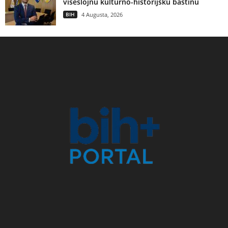
višeslojnu kulturno-historijsku baštinu
BIH
4 Augusta, 2026