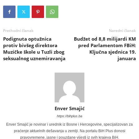
Prethodni članak
Naredni članak
Podignuta optužnica
Budžet od 8,8 milijardi KM
protiv bivšeg direktora
pred Parlamentom FBiH:
Muzičke škole u Tuzli zbog
Ključna sjednica 19.
seksualnog uznemiravanja
januara
Enver Smajić
https://bihplus.ba
Enver Smajić je novinar i urednik iz Bosne i Hercegovine, specijalizovan za
praćenje aktuelnih dešavanja u zemlji. Na portalu BiH Plus donosi
pravovremene, jasne i pouzdane vijesti iz svih krajeva BiH.