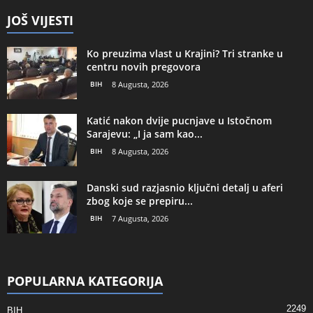
JOŠ VIJESTI
Ko preuzima vlast u Krajini? Tri stranke u
centru novih pregovora
BIH
8 Augusta, 2026
Katić nakon dvije pucnjave u Istočnom
Sarajevu: „I ja sam kao...
BIH
8 Augusta, 2026
Danski sud razjasnio ključni detalj u aferi
zbog koje se prepiru...
BIH
7 Augusta, 2026
POPULARNA KATEGORIJA
2249
BIH