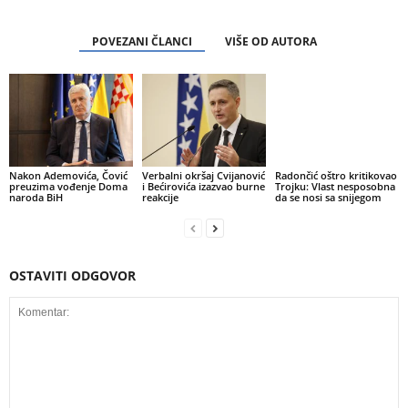
POVEZANI ČLANCI
VIŠE OD AUTORA
Nakon Ademovića, Čović
Verbalni okršaj Cvijanović
Radončić oštro kritikovao
preuzima vođenje Doma
i Bećirovića izazvao burne
Trojku: Vlast nesposobna
naroda BiH
reakcije
da se nosi sa snijegom
OSTAVITI ODGOVOR