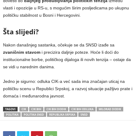
dovesti do
daljnjeg produbljivanja političkih tenzija
između
vlasti i opozicije u RS-u, s mogućim širim posljedicama po ukupnu
političku stabilnost u Bosni i Hercegovini.
Šta slijedi?
Nakon današnjeg sastanka, očekuje se da SNSD izađe sa
zvaničnim stavom
i precizira daljnje poteze. Hoće li doći do
institucionalne borbe, političkog dijaloga ili novih tenzija – ostaje da
se vidi u narednim danima.
Jedno je sigurno: odluka CIK-a već sada ima značajan uticaj na
političku scenu u Republici Srpskoj, a razvoj situacije pažljivo prate i
domaća i međunarodna javnost.
TAGOVI
CIK
CIK BIH
CIK BIH DODIK
CIK BIH ODLUKA
MILORAD DODIK
POLITIKA
POLITIKA SNSD
REPUBLIKA SRPSKA
SNSD