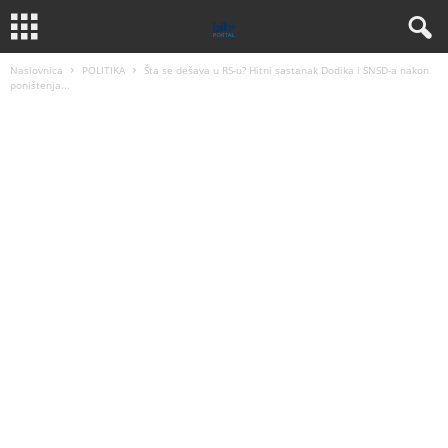
Naslovnica
POLITIKA
Šta se dešava u RS-u? Hitni sastanak Dodika i SNSD-a nakon
poništenja...