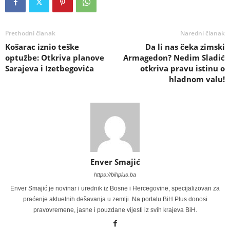
Prethodni članak
Naredni članak
Košarac iznio teške
Da li nas čeka zimski
optužbe: Otkriva planove
Armagedon? Nedim Sladić
Sarajeva i Izetbegovića
otkriva pravu istinu o
hladnom valu!
Enver Smajić
https://bihplus.ba
Enver Smajić je novinar i urednik iz Bosne i Hercegovine, specijalizovan za
praćenje aktuelnih dešavanja u zemlji. Na portalu BiH Plus donosi
pravovremene, jasne i pouzdane vijesti iz svih krajeva BiH.