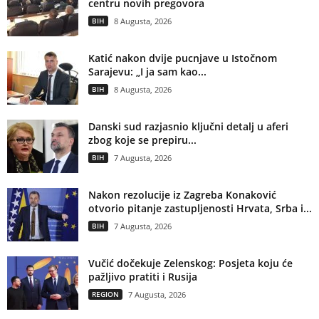
centru novih pregovora
BIH
8 Augusta, 2026
Katić nakon dvije pucnjave u Istočnom
Sarajevu: „I ja sam kao...
BIH
8 Augusta, 2026
Danski sud razjasnio ključni detalj u aferi
zbog koje se prepiru...
BIH
7 Augusta, 2026
Nakon rezolucije iz Zagreba Konaković
otvorio pitanje zastupljenosti Hrvata, Srba i...
BIH
7 Augusta, 2026
Vučić dočekuje Zelenskog: Posjeta koju će
pažljivo pratiti i Rusija
REGION
7 Augusta, 2026