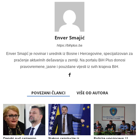
Enver Smajić
https://bihplus.ba
Enver Smajić je novinar i urednik iz Bosne i Hercegovine, specijalizovan za
praćenje aktuelnih dešavanja u zemlji. Na portalu BiH Plus donosi
pravovremene, jasne i pouzdane vijesti iz svih krajeva BiH.
POVEZANI ČLANCI
VIŠE OD AUTORA
Danski sud razjasnio
Nakon rezolucije iz
Policija upozorava: U