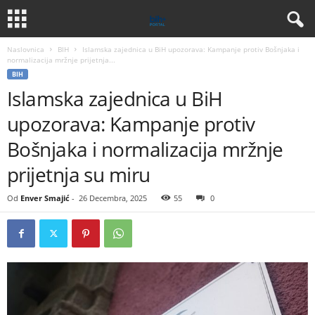
Naslovnica
BIH
Islamska zajednica u BiH upozorava: Kampanje protiv Bošnjaka i
normalizacija mržnje prijetnja...
BIH
Islamska zajednica u BiH
upozorava: Kampanje protiv
Bošnjaka i normalizacija mržnje
prijetnja su miru
Od
Enver Smajić
-
26 Decembra, 2025
55
0