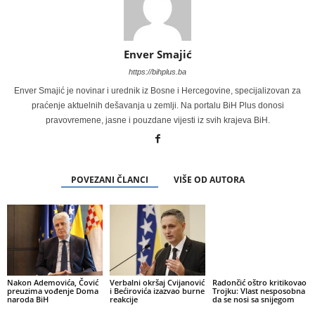
Enver Smajić
https://bihplus.ba
Enver Smajić je novinar i urednik iz Bosne i Hercegovine, specijalizovan za
praćenje aktuelnih dešavanja u zemlji. Na portalu BiH Plus donosi
pravovremene, jasne i pouzdane vijesti iz svih krajeva BiH.
POVEZANI ČLANCI
VIŠE OD AUTORA
Nakon Ademovića, Čović
Verbalni okršaj Cvijanović
Radončić oštro kritikovao
preuzima vođenje Doma
i Bećirovića izazvao burne
Trojku: Vlast nesposobna
naroda BiH
reakcije
da se nosi sa snijegom