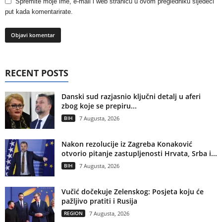
Spremite moje ime, e-mail i web stranicu u ovom pregledniku sljedeći
put kada komentarirate.
RECENT POSTS
Danski sud razjasnio ključni detalj u aferi
zbog koje se prepiru...
BIH
7 Augusta, 2026
Nakon rezolucije iz Zagreba Konaković
otvorio pitanje zastupljenosti Hrvata, Srba i...
BIH
7 Augusta, 2026
Vučić dočekuje Zelenskog: Posjeta koju će
pažljivo pratiti i Rusija
REGION
7 Augusta, 2026