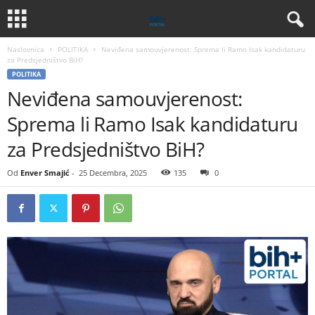
Naslovnica
POLITIKA
Neviđena samouvjerenost: Sprema li Ramo Isak kandidaturu
za Predsjedništvo BiH?
POLITIKA
Neviđena samouvjerenost:
Sprema li Ramo Isak kandidaturu
za Predsjedništvo BiH?
Od
Enver Smajić
-
25 Decembra, 2025
135
0