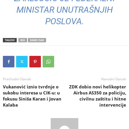
MINISTAR UNUTRAŠNJIH
POSLOVA.
TAGOVI
BIH
RAMO ISAK
Prethodni članak
Naredni članak
Vukanović iznio tvrdnje o
ZDK dobio novi helikopter
sukobu interesa u CIK-u: u
Airbus AS350 za policiju,
fokusu Siniša Karan i Jovan
civilnu zaštitu i hitne
Kalaba
intervencije