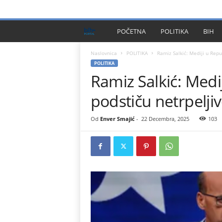
PRIVACY POLICY
IMPRESSUM
O NAMA
KONTA
B
POČETNA
POLITIKA
BIH
I
Naslovnica
POLITIKA
Ramiz Salkić: Mediji u Repub
POLITIKA
Ramiz Salkić: Medij
H
podstiču netrpeljiv
P
l
Od
Enver Smajić
-
22 Decembra, 2025
103
u
s