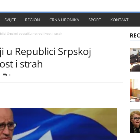
KT
SVIJET
REGION
CRNA HRONIKA
SPORT
KONTAKT
lici Srpskoj podstiču netrpeljivost i strah
REC
i u Republici Srpskoj
ost i strah
0