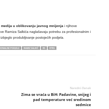
 medija u oblikovanju javnog mnijenja
i njihove
ave Ramiza Salkića naglašavaju potrebu za profesionalnim i
zbjeglo produbljivanje postojećih podjela.
IONALNE PODJELE
RAMIZ SALKIĆ
RS
RTRS
Naredni članak
i
Zima se vraća u BiH: Padavine, snijeg i
pad temperature već sredinom
sedmice