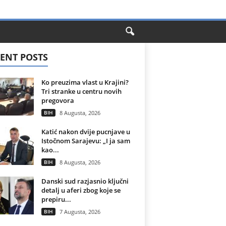
ENT POSTS
Ko preuzima vlast u Krajini?
Tri stranke u centru novih
pregovora
BIH
8 Augusta, 2026
Katić nakon dvije pucnjave u
Istočnom Sarajevu: „I ja sam
kao...
BIH
8 Augusta, 2026
Danski sud razjasnio ključni
detalj u aferi zbog koje se
prepiru...
BIH
7 Augusta, 2026