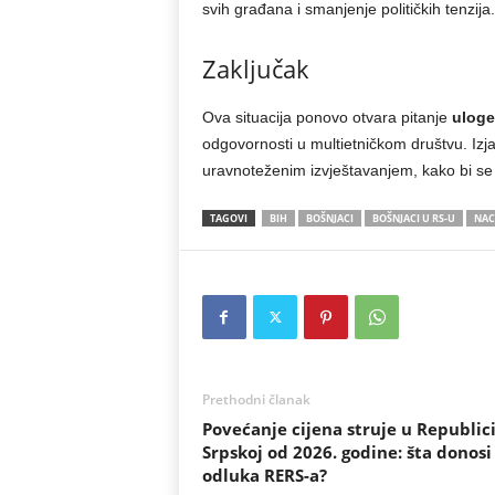
svih građana i smanjenje političkih tenzija.
Zaključak
Ova situacija ponovo otvara pitanje
uloge
odgovornosti u multietničkom društvu. Izj
uravnoteženim izvještavanjem, kako bi se i
TAGOVI
BIH
BOŠNJACI
BOŠNJACI U RS-U
NAC
Prethodni članak
Povećanje cijena struje u Republic
Srpskoj od 2026. godine: šta donosi
odluka RERS-a?