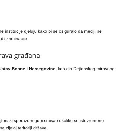
e institucije djeluju kako bi se osiguralo da mediji ne
 diskriminacije.
rava građana
Ustav Bosne i Hercegovine
, kao dio Dejtonskog mirovnog
jtonski sporazum gubi smisao ukoliko se istovremeno
cijeloj teritoriji države.