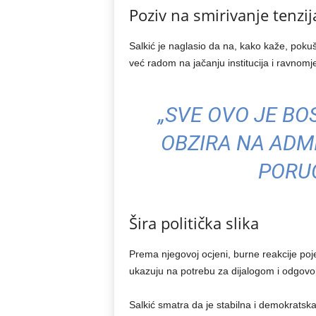
Poziv na smirivanje tenzij
Salkić je naglasio da na, kako kaže, poku
već radom na jačanju institucija i ravnomj
„SVE OVO JE BO
OBZIRA NA ADMI
PORUČ
Šira politička slika
Prema njegovoj ocjeni, burne reakcije pojed
ukazuju na potrebu za dijalogom i odgovo
Salkić smatra da je stabilna i demokrat