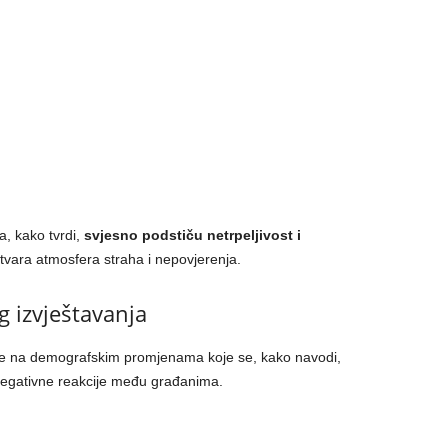
a, kako tvrdi,
svjesno podstiču netrpeljivost i
 stvara atmosfera straha i nepovjerenja.
g izvještavanja
o je na demografskim promjenama koje se, kako navodi,
 negativne reakcije među građanima.