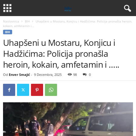
Naslovnica
BIH
Uhapšeni u Mostaru, Konjicu i Hadžićima: Policija pronašla heroin,
kokain, amfetamin i...
BIH
Uhapšeni u Mostaru, Konjicu i
Hadžićima: Policija pronašla
heroin, kokain, amfetamin i …..
Od
Enver Smajić
-
9 Decembra, 2025
98
0