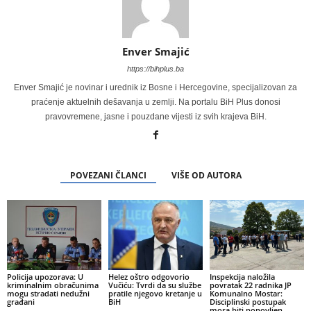
Enver Smajić
https://bihplus.ba
Enver Smajić je novinar i urednik iz Bosne i Hercegovine, specijalizovan za
praćenje aktuelnih dešavanja u zemlji. Na portalu BiH Plus donosi
pravovremene, jasne i pouzdane vijesti iz svih krajeva BiH.
POVEZANI ČLANCI
VIŠE OD AUTORA
Policija upozorava: U
Helez oštro odgovorio
Inspekcija naložila
kriminalnim obračunima
Vučiću: Tvrdi da su službe
povratak 22 radnika JP
mogu stradati nedužni
pratile njegovo kretanje u
Komunalno Mostar:
građani
BiH
Disciplinski postupak
mora biti ponovljen