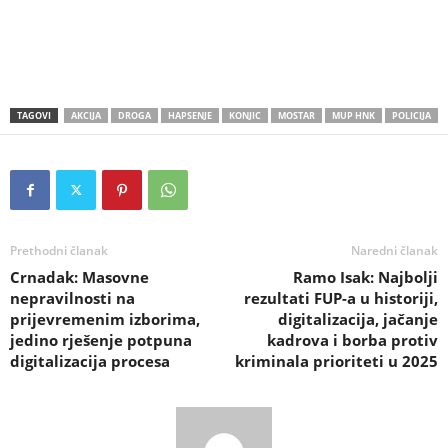
TAGOVI
AKCIJA
DROGA
HAPSENJE
KONJIC
MOSTAR
MUP HNK
POLICIJA
Prethodni članak
Naredni članak
Crnadak: Masovne
Ramo Isak: Najbolji
nepravilnosti na
rezultati FUP-a u historiji,
prijevremenim izborima,
digitalizacija, jačanje
jedino rješenje potpuna
kadrova i borba protiv
digitalizacija procesa
kriminala prioriteti u 2025