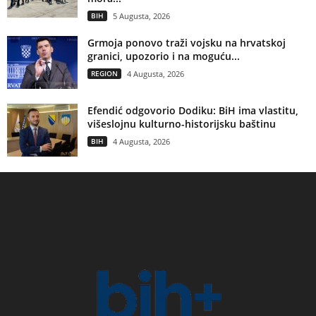
BIH
5 Augusta, 2026
Grmoja ponovo traži vojsku na hrvatskoj
granici, upozorio i na moguću...
REGION
4 Augusta, 2026
Efendić odgovorio Dodiku: BiH ima vlastitu,
višeslojnu kulturno-historijsku baštinu
BIH
4 Augusta, 2026