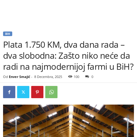
BIH
Plata 1.750 KM, dva dana rada –
dva slobodna: Zašto niko neće da
radi na najmodernijoj farmi u BiH?
Od
Enver Smajić
-
8 Decembra, 2025
100
0