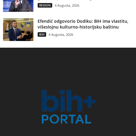
REGION
4 Augusta, 2026
Efendić odgovorio Dodiku: BiH ima vlastitu,
višeslojnu kulturno-historijsku baštinu
BIH
4 Augusta, 2026