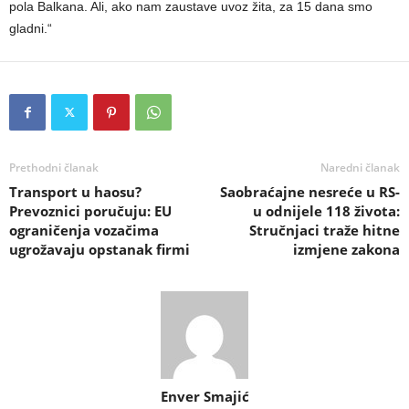
pola Balkana. Ali, ako nam zaustave uvoz žita, za 15 dana smo
gladni.“
Prethodni članak
Naredni članak
Transport u haosu?
Saobraćajne nesreće u RS-
Prevoznici poručuju: EU
u odnijele 118 života:
ograničenja vozačima
Stručnjaci traže hitne
ugrožavaju opstanak firmi
izmjene zakona
Enver Smajić