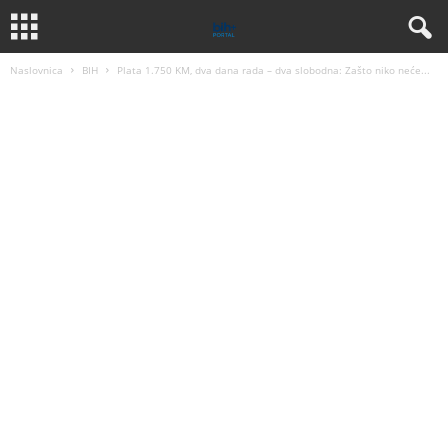
Naslovnica
BIH
Plata 1.750 KM, dva dana rada – dva slobodna: Zašto niko neće...