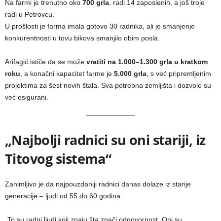
Na farmi je trenutno oko
700 grla
, radi 14 zaposlenih, a još troje
radi u Petrovcu.
U prošlosti je farma imala gotovo 30 radnika, ali je smanjenje
konkurentnosti u tovu bikova smanjilo obim posla.
Arifagić ističe da se može
vratiti na 1.000–1.300 grla u kratkom
roku
, a konačni kapacitet farme je
5.000 grla
, s već pripremljenim
projektima za šest novih štala. Sva potrebna zemljišta i dozvole su
već osigurani.
„Najbolji radnici su oni stariji, iz
Titovog sistema“
Zanimljivo je da najpouzdaniji radnici danas dolaze iz starije
generacije – ljudi od 55 do 60 godina.
„To su radni ljudi koji znaju šta znači odgovornost. Oni su