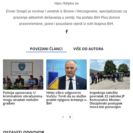
https://bihplus.ba
Enver Smajić je novinar i urednik iz Bosne i Hercegovine, specijalizovan za
praćenje aktuelnih dešavanja u zemlji. Na portalu BiH Plus donosi
pravovremene, jasne i pouzdane vijesti iz svih krajeva BiH.
POVEZANI ČLANCI
VIŠE OD AUTORA
Policija upozorava: U
Helez oštro odgovorio
Inspekcija naložila
kriminalnim obračunima
Vučiću: Tvrdi da su službe
povratak 22 radnika JP
mogu stradati nedužni
pratile njegovo kretanje u
Komunalno Mostar:
građani
BiH
Disciplinski postupak
mora biti ponovljen
OSTAVITI ODGOVOR