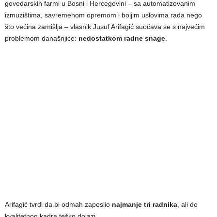
govedarskih farmi u Bosni i Hercegovini – sa automatizovanim
izmuzištima, savremenom opremom i boljim uslovima rada nego
što većina zamišlja – vlasnik Jusuf Arifagić suočava se s najvećim
problemom današnjice:
nedostatkom radne snage
.
Arifagić tvrdi da bi odmah zaposlio
najmanje tri radnika
, ali do
kvalitetnog kadra teško dolazi.