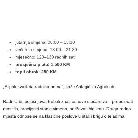
jutarnja smjena: 06:00 – 13:30
večernja smjena: 18:00 – 21:30
mjesečno: 120–130 radnih sati
prosječna plata: 1.500 KM
topli obrok: 250 KM
„A ipak kvaliteta radnika nema“, kaže Arifagić za Agroklub.
Radnici bi, pojašnjava, trebali znati osnove stočarstva – prepoznati
mastitis, procijeniti stanje vimena, održavati higijenu. Druga radna
mjesta odnose se na klasične poslove u štali i brigu o teladima.