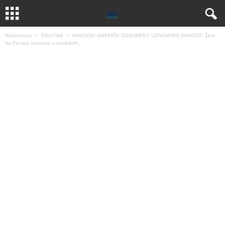
Naslovnica
POLITIKA
NAVODNI AMERIČKI DOKUMENT UZNEMIRIO JAVNOST: Žele
da Evropa nestane u narednih…