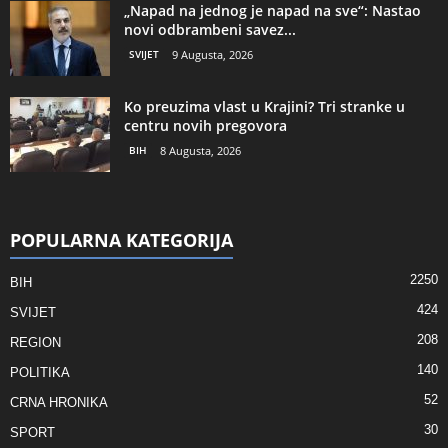
„Napad na jednog je napad na sve“: Nastao
novi odbrambeni savez...
SVIJET
9 Augusta, 2026
Ko preuzima vlast u Krajini? Tri stranke u
centru novih pregovora
BIH
8 Augusta, 2026
POPULARNA KATEGORIJA
2250
BIH
424
SVIJET
208
REGION
140
POLITIKA
52
CRNA HRONIKA
30
SPORT