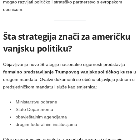
mogao razvijati političko i strateško partnerstvo s evropskom
desnicom.
Šta strategija znači za američku
vanjsku politiku?
Objavljivanje nove Strategije nacionalne sigurnosti predstavlja
formalno predstavljanje Trumpovog vanjskopolitičkog kursa
u
drugom mandatu. Ovakvi dokumenti se obično objavljuju jednom u
predsjedničkom mandatu i služe kao smjernica:
Ministarstvu odbrane
State Departmentu
obavještajnim agencijama
drugim federalnim institucijama
Cilj je usmjeravanje prioriteta, raspodjela resursa i planiranje