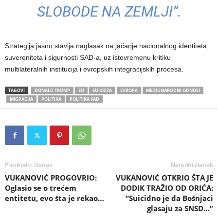
SLOBODE NA ZEMLJI“.
Strategija jasno stavlja naglasak na jačanje nacionalnog identiteta,
suvereniteta i sigurnosti SAD-a, uz istovremenu kritiku
multilateralnih institucija i evropskih integracijskih procesa.
TAGOVI
DONALD TRUMP
EU
EU KRIZA
EVROPA
MEDJUNARODNI ODNOSI
MIGRACIJA
POLITIKA
POLITIKA SAD
Prethodni članak
Naredni članak
VUKANOVIĆ PROGOVRIO:
VUKANOVIĆ OTKRIO ŠTA JE
Oglasio se o trećem
DODIK TRAŽIO OD ORIĆA:
entitetu, evo šta je rekao…
“Suicidno je da Bošnjaci
glasaju za SNSD…”