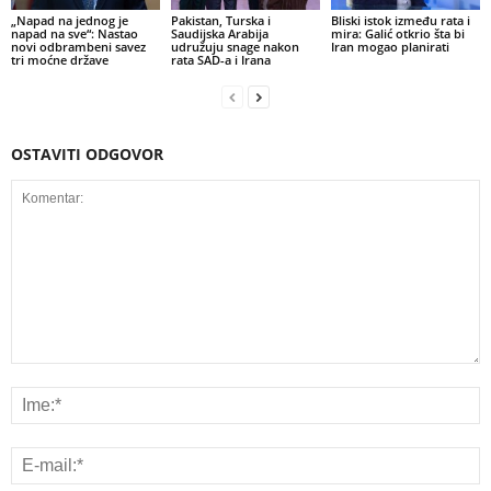
„Napad na jednog je
Pakistan, Turska i
Bliski istok između rata i
napad na sve“: Nastao
Saudijska Arabija
mira: Galić otkrio šta bi
novi odbrambeni savez
udružuju snage nakon
Iran mogao planirati
tri moćne države
rata SAD-a i Irana
OSTAVITI ODGOVOR