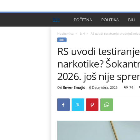
PRIVACY POLICY
IMPRESSUM
O NAMA
KONTA
B
POČETNA
POLITIKA
BIH
I
Naslovnica
BIH
RS uvodi testiranje srednjoškola
BIH
RS uvodi testiranj
H
narkotike? Šokant
P
2026. još nije spr
l
Od
Enver Smajić
-
6 Decembra, 2025
74
u
s