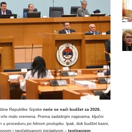
štine Republike Srpske
neće se naći budžet za 2026.
lo vrlo malo vremena. Prema sadašnjim najavama, ključni
en u proceduru
po hitnom postupku
. Ipak, dok budžet kasni,
 novom i neočekivanom inicijativom –
testiranjem