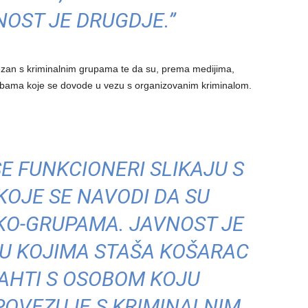
OST JE DRUGDJE.”
ezan s kriminalnim grupama te da su, prema medijima,
osobama koje se dovode u vezu s organizovanim kriminalom.
:
SE FUNKCIONERI SLIKAJU S
OJE SE NAVODI DA SU
KO-GRUPAMA. JAVNOST JE
 U KOJIMA STAŠA KOŠARAC
AHTI S OSOBOM KOJU
POVEZUJE S KRIMINALNIM