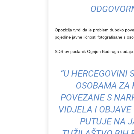
ODGOVORN
Opozicija tvrdi da je problem duboko pov
pojedine javne ličnosti fotografisane s 
SDS-ov poslanik Ognjen Bodiroga dodaje
“U HERCEGOVINI 
OSOBAMA ZA K
POVEZANE S NAR
VIDJELA I OBJAVE
PUTUJE NA J
TUŽILAŠTVO BIH 