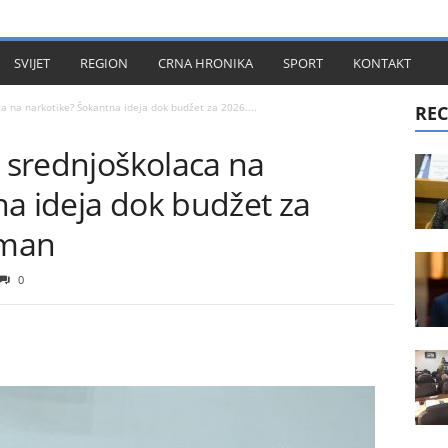
KT
SVIJET
REGION
CRNA HRONIKA
SPORT
KONTAKT
ca na narkotike? Šokantna ideja dok budžet za 2026....
REC
e srednjoškolaca na
na ideja dok budžet za
eman
0