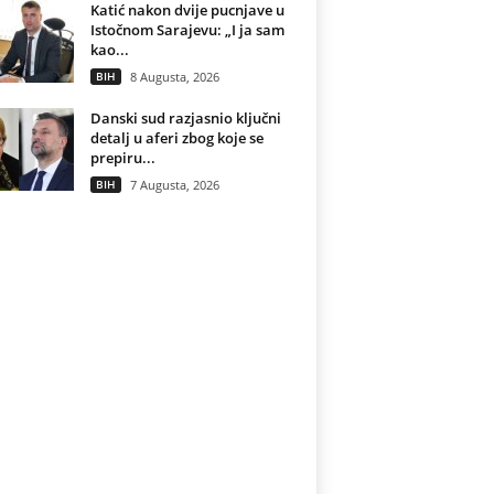
Katić nakon dvije pucnjave u
Istočnom Sarajevu: „I ja sam
kao...
BIH
8 Augusta, 2026
Danski sud razjasnio ključni
detalj u aferi zbog koje se
prepiru...
BIH
7 Augusta, 2026