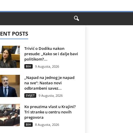
ENT POSTS
Trivić o Dodiku nakon
presude: „Kako se i dalje bavi
politikom?...
BIH
9 Augusta, 2026
„Napad na jednog je napad
na sve“: Nastao novi
odbrambeni savez...
SVIJET
9 Augusta, 2026
Ko preuzima vlast u Krajini?
Tri stranke u centru novih
pregovora
BIH
8 Augusta, 2026