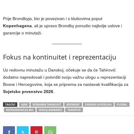
Prije Brondbyja, bio je povezivan i s klubovima poput
Kopenhagena
, ali je upravo Brondby ponudio najbolje uslove i
garancije o minutaži.
Fokus na kontinuitet i reprezentaciju
Uz redovnu minutažu u Danskoj, očekuje se da će Tahirović
dodatno napredovati i potvrditi svoju važnu ulogu u reprezentaciji
Bosne i Hercegovine, koja se priprema za nastavak kvalifikacija za
Svjetsko prvenstvo 2026
.
TAGOVI
AJAX
BENJAMIN TAHIROVIĆ
BRONDBY
DANSKA SUPERLIGA
FUDBAL
REPREZENTACIJA BIH
SERGEJ BARBAREZ
TRANSFER