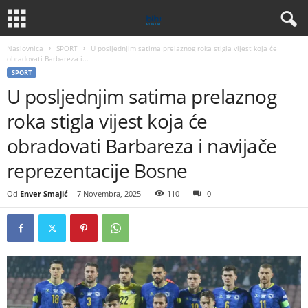
Naslovnica
SPORT
U posljednjim satima prelaznog roka stigla vijest koja će
obradovati Barbareza i...
SPORT
U posljednjim satima prelaznog
roka stigla vijest koja će
obradovati Barbareza i navijače
reprezentacije Bosne
Od
Enver Smajić
-
7 Novembra, 2025
110
0