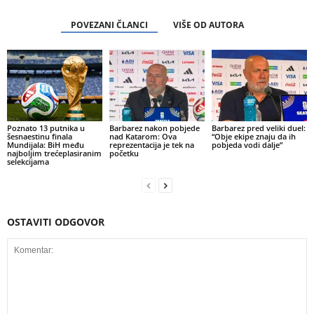
POVEZANI ČLANCI
VIŠE OD AUTORA
Poznato 13 putnika u
Barbarez nakon pobjede
Barbarez pred veliki duel:
šesnaestinu finala
nad Katarom: Ova
“Obje ekipe znaju da ih
Mundijala: BiH među
reprezentacija je tek na
pobjeda vodi dalje”
najboljim trećeplasiranim
početku
selekcijama
OSTAVITI ODGOVOR