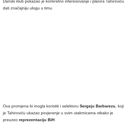
Danski klub pokazao je konkretno interesovanje i planira Tahiroviću
dati značajniju ulogu u timu.
Ova promjena bi mogla koristiti i selektoru
Sergeju Barbarezu
, koji
je Tahiroviću ukazao povjerenje u svim utakmicama otkako je
preuzeo
reprezentaciju BiH
.