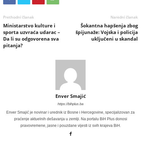
Prethodni članak
Naredni članak
Ministarstvo kulture i
Šokantna hapšenja zbog
sporta uzvraća udarac –
špijunaže: Vojska i policija
Da li su odgovorena sva
uključeni u skandal
pitanja?
Enver Smajić
https://bihplus.ba
Enver Smajić je novinar i urednik iz Bosne i Hercegovine, specijalizovan za
praćenje aktuelnih dešavanja u zemlji. Na portalu BiH Plus donosi
pravovremene, jasne i pouzdane vijesti iz svih krajeva BiH.