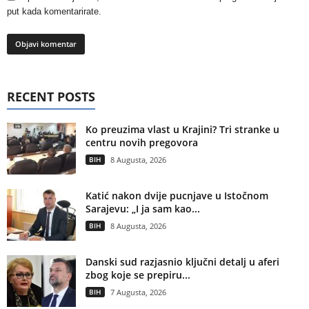
put kada komentarirate.
RECENT POSTS
Ko preuzima vlast u Krajini? Tri stranke u
centru novih pregovora
BIH
8 Augusta, 2026
Katić nakon dvije pucnjave u Istočnom
Sarajevu: „I ja sam kao...
BIH
8 Augusta, 2026
Danski sud razjasnio ključni detalj u aferi
zbog koje se prepiru...
BIH
7 Augusta, 2026