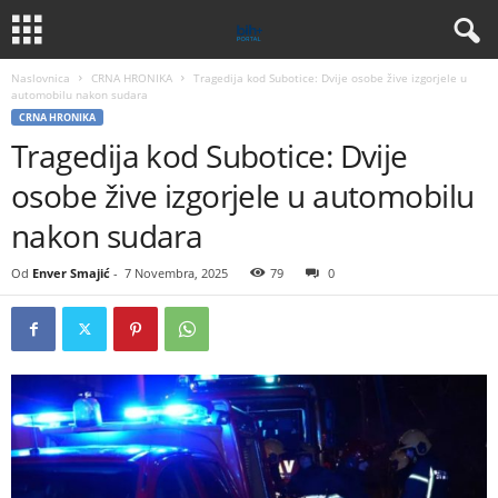
Naslovnica
CRNA HRONIKA
Tragedija kod Subotice: Dvije osobe žive izgorjele u
automobilu nakon sudara
CRNA HRONIKA
Tragedija kod Subotice: Dvije
osobe žive izgorjele u automobilu
nakon sudara
Od
Enver Smajić
-
7 Novembra, 2025
79
0