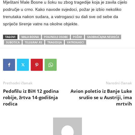
Mještani Male Bosne u šoku su zbog tragedije koja je zavila cijelo
područje u crno. Kako navode svjedoci, požar je izbio nekoliko
trenutaka nakon sudara, a vatrogasci su dali sve od sebe da
spriječe širenje vatre na okolne objekte.
TAGOVI
MALA BOSNA
POGINULE OSOBE
POŽAR
SAOBRAĆAJNA NESREĆA
SUBOTICA
TELEGRAF.RS
TRAGEDIJA
VATROGASCI
Prethodni članak
Naredni članak
Pedofilu iz BiH 12 godina
Avion poletio iz Banje Luke
robije, žrtva 14-godišnja
srušio se u Austriji, ima
rodica
mrtvih