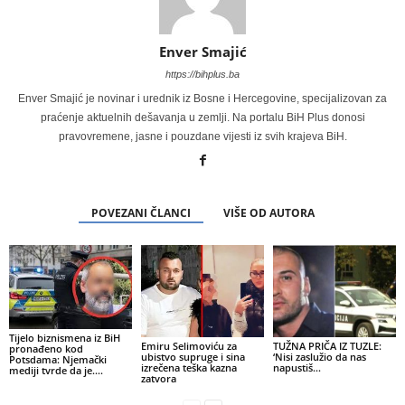
Enver Smajić
https://bihplus.ba
Enver Smajić je novinar i urednik iz Bosne i Hercegovine, specijalizovan za
praćenje aktuelnih dešavanja u zemlji. Na portalu BiH Plus donosi
pravovremene, jasne i pouzdane vijesti iz svih krajeva BiH.
POVEZANI ČLANCI
VIŠE OD AUTORA
Tijelo biznismena iz BiH
Emiru Selimoviću za
TUŽNA PRIČA IZ TUZLE:
pronađeno kod
ubistvo supruge i sina
‘Nisi zaslužio da nas
Potsdama: Njemački
izrečena teška kazna
napustiš…
mediji tvrde da je….
zatvora