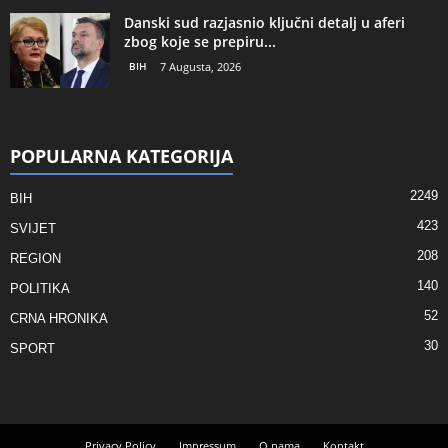
Danski sud razjasnio ključni detalj u aferi
zbog koje se prepiru...
BIH
7 Augusta, 2026
POPULARNA KATEGORIJA
2249
BIH
423
SVIJET
208
REGION
140
POLITIKA
52
CRNA HRONIKA
30
SPORT
Privacy Policy
Impressum
O nama
Kontakt