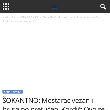
Naslovnica
CRNA HRONIKA
ŠOKANTNO: Mostarac vezan i brutalno pretučen,
Kordić: Ovo se dešava na 1....
CRNA HRONIKA
ŠOKANTNO: Mostarac vezan i
brutalno pretučen, Kordić: Ovo se