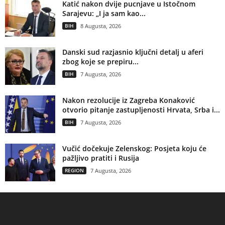
Katić nakon dvije pucnjave u Istočnom
Sarajevu: „I ja sam kao...
BIH
8 Augusta, 2026
Danski sud razjasnio ključni detalj u aferi
zbog koje se prepiru...
BIH
7 Augusta, 2026
Nakon rezolucije iz Zagreba Konaković
otvorio pitanje zastupljenosti Hrvata, Srba i...
BIH
7 Augusta, 2026
Vučić dočekuje Zelenskog: Posjeta koju će
pažljivo pratiti i Rusija
REGION
7 Augusta, 2026