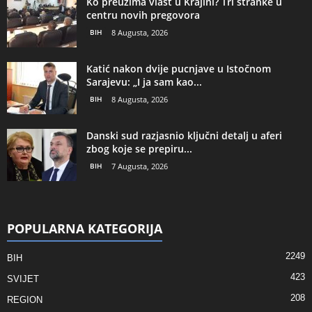
Ko preuzima vlast u Krajini? Tri stranke u
centru novih pregovora
BIH
8 Augusta, 2026
Katić nakon dvije pucnjave u Istočnom
Sarajevu: „I ja sam kao...
BIH
8 Augusta, 2026
Danski sud razjasnio ključni detalj u aferi
zbog koje se prepiru...
BIH
7 Augusta, 2026
POPULARNA KATEGORIJA
2249
BIH
423
SVIJET
208
REGION