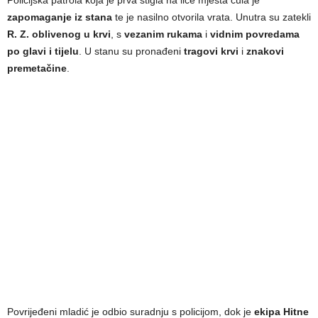
zapomaganje iz stana
te je nasilno otvorila vrata. Unutra su zatekli
R. Z. oblivenog u krvi
, s
vezanim rukama
i
vidnim povredama
po glavi i tijelu
. U stanu su pronađeni
tragovi krvi
i
znakovi
premetačine
.
Povrijeđeni mladić je odbio suradnju s policijom, dok je
ekipa Hitne