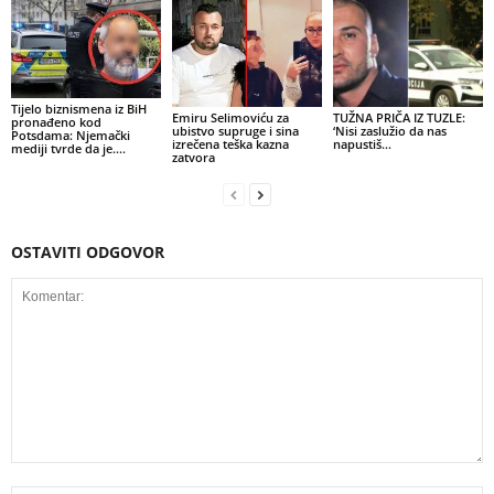
Tijelo biznismena iz BiH
Emiru Selimoviću za
TUŽNA PRIČA IZ TUZLE:
pronađeno kod
ubistvo supruge i sina
‘Nisi zaslužio da nas
Potsdama: Njemački
izrečena teška kazna
napustiš…
mediji tvrde da je….
zatvora
OSTAVITI ODGOVOR