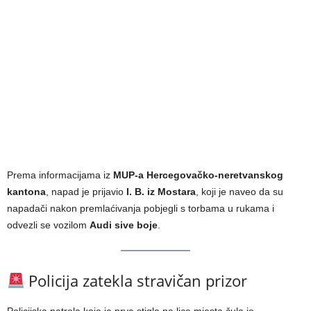
Prema informacijama iz
MUP-a Hercegovačko-neretvanskog
kantona
, napad je prijavio
I. B. iz Mostara
, koji je naveo da su
napadači nakon premlaćivanja pobjegli s torbama u rukama i
odvezli se vozilom
Audi sive boje
.
Policija zatekla stravičan prizor
Policijska patrola koja je prva stigla na lice mjesta čula je