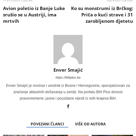
Prethodni članak
Naredni članak
Avion poletio iz Banje Luke
Ko su monstrumi iz Brčkog:
srušio se u Austriji, ima
Priča o kući strave i 31
mrtvih
zarobljenom djetetu
Enver Smajić
https://bihplus.ba
Enver Smajić je novinar i urednik iz Bosne i Hercegovine, specijalizovan za
praćenje aktuelnih dešavanja u zemlji. Na portalu BiH Plus donosi
pravovremene, jasne i pouzdane vijesti iz svih krajeva BiH.
POVEZANI ČLANCI
VIŠE OD AUTORA