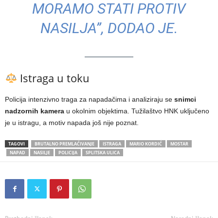
MORAMO STATI PROTIV
NASILJA”, DODAO JE.
Istraga u toku
Policija intenzivno traga za napadačima i analiziraju se
snimci
nadzornih kamera
u okolnim objektima. Tužilaštvo HNK uključeno
je u istragu, a motiv napada još nije poznat.
TAGOVI
BRUTALNO PREMLAĆIVANJE
ISTRAGA
MARIO KORDIĆ
MOSTAR
NAPAD
NASILJE
POLICIJA
SPLITSKA ULICA