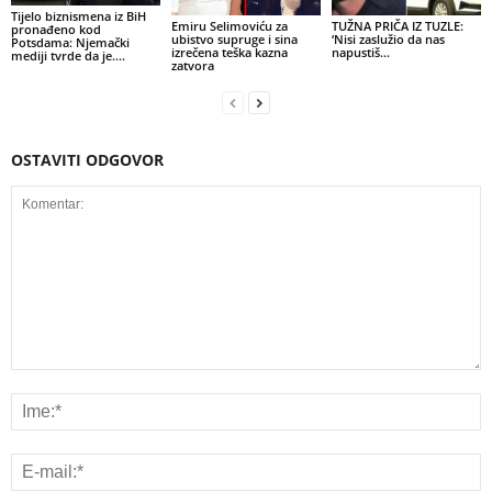
Tijelo biznismena iz BiH
Emiru Selimoviću za
TUŽNA PRIČA IZ TUZLE:
pronađeno kod
ubistvo supruge i sina
‘Nisi zaslužio da nas
Potsdama: Njemački
izrečena teška kazna
napustiš…
mediji tvrde da je….
zatvora
OSTAVITI ODGOVOR