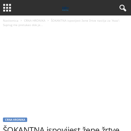
Naslovnica
CRNA HRONIKA
ŠOKANTNA ispovijest žene žrtve nasilja za ‘Avaz’:
Suprug me pretukao dok je...
CRNA HRONIKA
ŠOKANTNA ispovijest žene žrtve