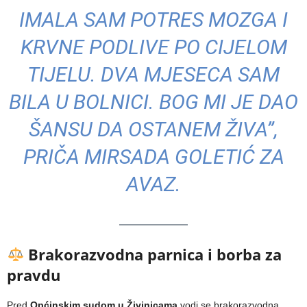
IMALA SAM POTRES MOZGA I
KRVNE PODLIVE PO CIJELOM
TIJELU. DVA MJESECA SAM
BILA U BOLNICI. BOG MI JE DAO
ŠANSU DA OSTANEM ŽIVA”,
PRIČA MIRSADA GOLETIĆ ZA
AVAZ
.
Brakorazvodna parnica i borba za
pravdu
Pred
Općinskim sudom u Živinicama
vodi se brakorazvodna