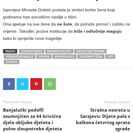
Ispovijest Mirsade Goletić postala je simbol borbe žena koje
godinama trpe porodično nasilje u tišini.
Ona apeluje na sve žene da
ne šute
, da potraže pomoć i zaštitu na
vrijeme. Također, poziva institucije da
brže i odlučnije reaguju
kako bi spriječile nove tragedije.
TAGOVI
LJUDSKA PRAVA
MIRSADA GOLETIĆ
NASILJE NAD ŽENAMA
PORODIČNO NASILJE
PRAVDA
SIGURNA KUĆA
SIGURNOST ŽENA
SUD
ŽIVINICE
Prethodni članak
Naredni članak
Banjalučki pedofil
Strašna nesreća u
osumnjičen za 44 krivična
Sarajevu: Dijete palo s
djela obljube djeteta i
balkona četvrtog sprata
polne zloupotrebe djeteta
zgrade