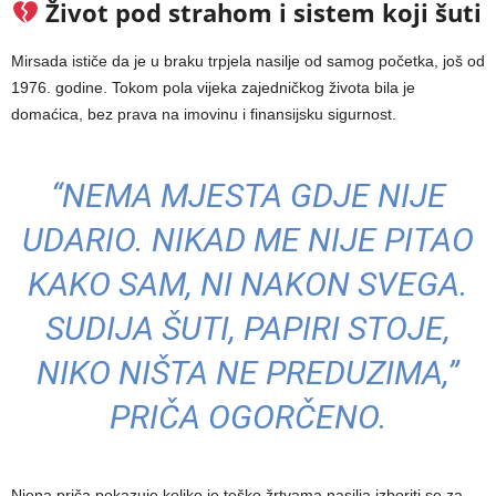
Život pod strahom i sistem koji šuti
Mirsada ističe da je u braku trpjela nasilje od samog početka, još od
1976. godine. Tokom pola vijeka zajedničkog života bila je
domaćica, bez prava na imovinu i finansijsku sigurnost.
“NEMA MJESTA GDJE NIJE
UDARIO. NIKAD ME NIJE PITAO
KAKO SAM, NI NAKON SVEGA.
SUDIJA ŠUTI, PAPIRI STOJE,
NIKO NIŠTA NE PREDUZIMA,”
PRIČA OGORČENO.
Njena priča pokazuje koliko je teško žrtvama nasilja izboriti se za