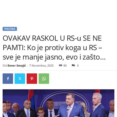
POLITIKA
OVAKAV RASKOL U RS-u SE NE
PAMTI: Ko je protiv koga u RS –
sve je manje jasno, evo i zašto…
Od
Enver Smajić
-
7 Novembra, 2025
80
0