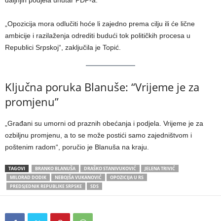
„Opozicija mora odlučiti hoće li zajedno prema cilju ili će lične
ambicije i razilaženja odrediti budući tok političkih procesa u
Republici Srpskoj“, zaključila je Topić.
Ključna poruka Blanuše: “Vrijeme je za
promjenu”
„Građani su umorni od praznih obećanja i podjela. Vrijeme je za
ozbiljnu promjenu, a to se može postići samo zajedništvom i
poštenim radom“, poručio je Blanuša na kraju.
TAGOVI
BRANKO BLANUŠA
DRAŠKO STANIVUKOVIĆ
JELENA TRIVIĆ
MILORAD DODIK
NEBOJŠA VUKANOVIĆ
OPOZICIJA U RS
PREDSJEDNIK REPUBLIKE SRPSKE
SDS