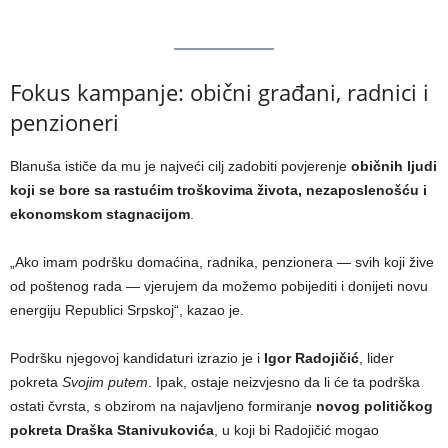
Fokus kampanje: obični građani, radnici i
penzioneri
Blanuša ističe da mu je najveći cilj zadobiti povjerenje
običnih ljudi
koji se bore sa rastućim troškovima života, nezaposlenošću i
ekonomskom stagnacijom
.
„Ako imam podršku domaćina, radnika, penzionera — svih koji žive
od poštenog rada — vjerujem da možemo pobijediti i donijeti novu
energiju Republici Srpskoj“, kazao je.
Podršku njegovoj kandidaturi izrazio je i
Igor Radojičić
, lider
pokreta
Svojim putem
. Ipak, ostaje neizvjesno da li će ta podrška
ostati čvrsta, s obzirom na najavljeno formiranje
novog političkog
pokreta Draška Stanivukovića
, u koji bi Radojičić mogao