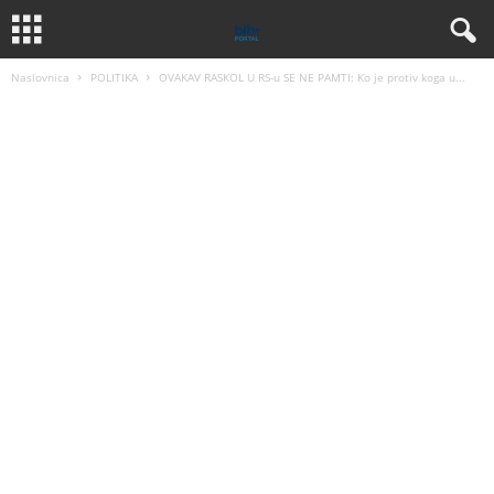
Naslovnica
POLITIKA
OVAKAV RASKOL U RS-u SE NE PAMTI: Ko je protiv koga u...