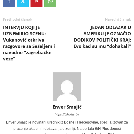
Prethodni članak
Naredni članak
INTERVJU KOJI JE
JEDAN ODLAZAK U
UZNEMIRIO SCENU:
AMERIKU JE OZNAČIO
Vukanović otkriva
DODIKOV POLITIČKI KRAJ:
razgovore sa Šešeljem i
Evo kad su mu “dohakali”
navodne “zagrebačke
veze”
Enver Smajić
https://bihplus.ba
Enver Smajić je novinar i urednik iz Bosne i Hercegovine, specijalizovan za
praćenje aktuelnih dešavanja u zemlji. Na portalu BiH Plus donosi