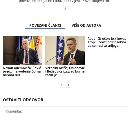
pravovremene, jasne i pouzdane vijesti iz svih krajeva BiH.
POVEZANI ČLANCI
VIŠE OD AUTORA
Radončić oštro kritikovao
Trojku: Vlast nesposobna
da se nosi sa snijegom
Nakon Ademovića, Čović
Verbalni okršaj Cvijanović
preuzima vođenje Doma
i Bećirovića izazvao burne
naroda BiH
reakcije
OSTAVITI ODGOVOR