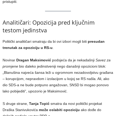
pristupiti.
Analitičari: Opozicija pred ključnim
testom jedinstva
Politički analitičari smatraju da bi ovi izbori mogli biti
presudan
trenutak za opoziciju u RS-u
.
Novinar
Dragan Maksimović
podsjeća da je nekadašnji
Savez za
promjene
bio daleko jedinstveniji nego današnji opozicioni blok:
„Blanušina najveća šansa leži u ogromnom nezadovoljstvu građana
– korupcijom, nepravdom i izolacijom u kojoj se RS našla. Ali, ako
dio SDS-a ne bude potpuno angažovan, SNSD bi mogao ponovo
lako pobijediti“, upozorio je Maksimović.
S druge strane,
Tanja Topić
smatra da novi politički projekat
Draška Stanivukovića
može oslabiti opoziciju
ako dođe do
daljnjih podjela unutar PDP-a.