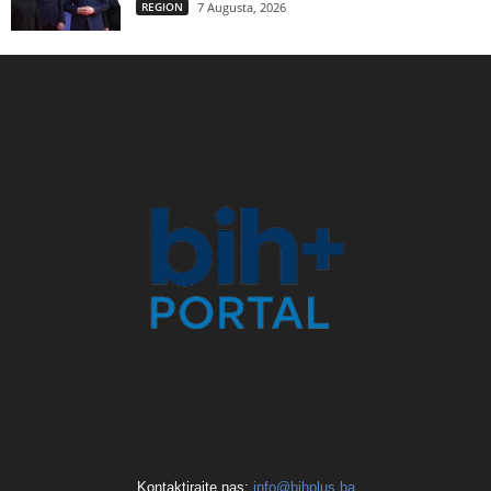
REGION
7 Augusta, 2026
Kontaktirajte nas:
info@bihplus.ba