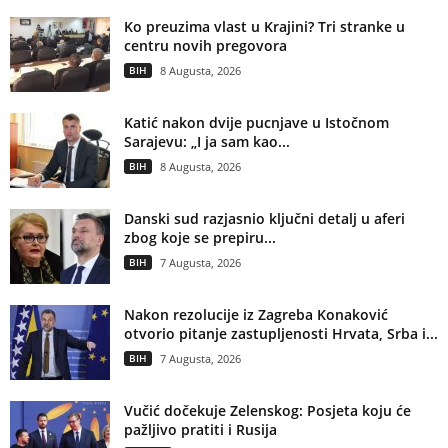
Ko preuzima vlast u Krajini? Tri stranke u
centru novih pregovora
BIH
8 Augusta, 2026
Katić nakon dvije pucnjave u Istočnom
Sarajevu: „I ja sam kao...
BIH
8 Augusta, 2026
Danski sud razjasnio ključni detalj u aferi
zbog koje se prepiru...
BIH
7 Augusta, 2026
Nakon rezolucije iz Zagreba Konaković
otvorio pitanje zastupljenosti Hrvata, Srba i...
BIH
7 Augusta, 2026
Vučić dočekuje Zelenskog: Posjeta koju će
pažljivo pratiti i Rusija