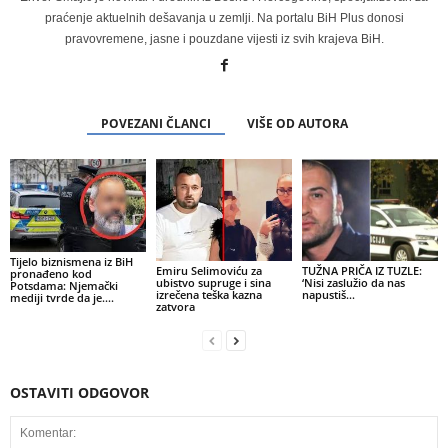
praćenje aktuelnih dešavanja u zemlji. Na portalu BiH Plus donosi
pravovremene, jasne i pouzdane vijesti iz svih krajeva BiH.
POVEZANI ČLANCI
VIŠE OD AUTORA
Tijelo biznismena iz BiH
Emiru Selimoviću za
TUŽNA PRIČA IZ TUZLE:
pronađeno kod
ubistvo supruge i sina
‘Nisi zaslužio da nas
Potsdama: Njemački
izrečena teška kazna
napustiš…
mediji tvrde da je….
zatvora
OSTAVITI ODGOVOR