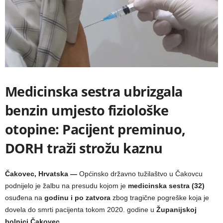
Medicinska sestra ubrizgala
benzin umjesto fiziološke
otopine: Pacijent preminuo,
DORH traži strožu kaznu
Čakovec, Hrvatska —
Općinsko državno tužilaštvo u Čakovcu
podnijelo je žalbu na presudu kojom je
medicinska sestra (32)
osuđena na
godinu i po zatvora
zbog tragične pogreške koja je
dovela do smrti pacijenta tokom 2020. godine u
Županijskoj
bolnici Čakovec
.