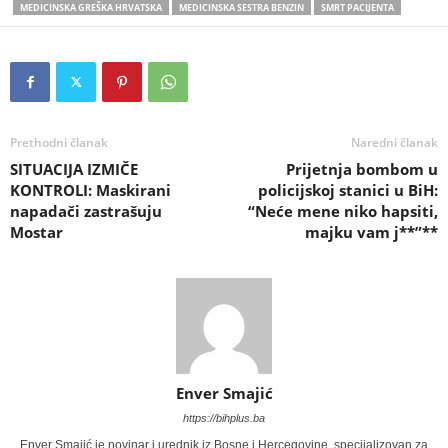
MEDICINSKA GREŠKA HRVATSKA
MEDICINSKA SESTRA BENZIN
SMRT PACIJENTA
Prethodni članak
Naredni članak
SITUACIJA IZMIČE
Prijetnja bombom u
KONTROLI: Maskirani
policijskoj stanici u BiH:
napadači zastrašuju
“Neće mene niko hapsiti,
Mostar
majku vam j**”**
Enver Smajić
https://bihplus.ba
Enver Smajić je novinar i urednik iz Bosne i Hercegovine, specijalizovan za