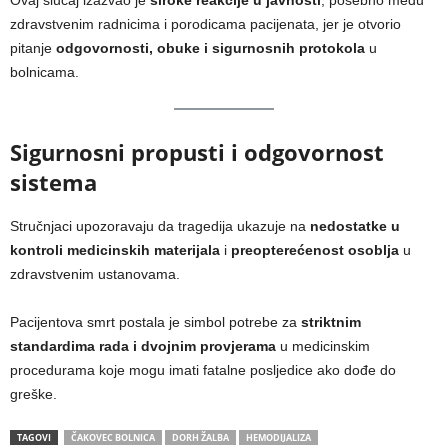
Ovaj slučaj izazvao je
široke reakcije u javnosti
, posebno među
zdravstvenim radnicima i porodicama pacijenata, jer je otvorio
pitanje
odgovornosti, obuke i sigurnosnih protokola
u
bolnicama.
Sigurnosni propusti i odgovornost
sistema
Stručnjaci upozoravaju da tragedija ukazuje na
nedostatke u
kontroli medicinskih materijala
i
preopterećenost osoblja
u
zdravstvenim ustanovama.
Pacijentova smrt postala je simbol potrebe za
striktnim
standardima rada i dvojnim provjerama
u medicinskim
procedurama koje mogu imati fatalne posljedice ako dođe do
greške.
TAGOVI
ČAKOVEC BOLNICA
DORH ŽALBA
HEMODIJALIZA