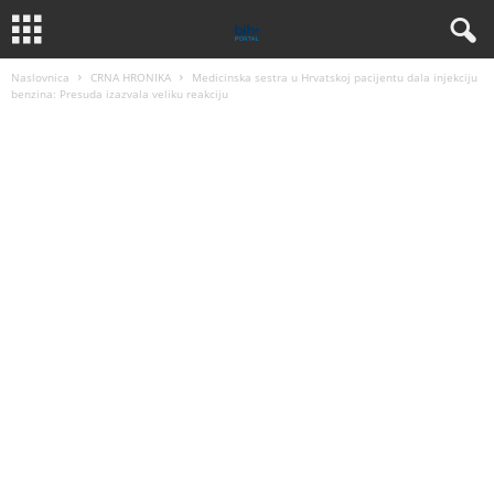
Naslovnica
CRNA HRONIKA
Medicinska sestra u Hrvatskoj pacijentu dala injekciju
benzina: Presuda izazvala veliku reakciju