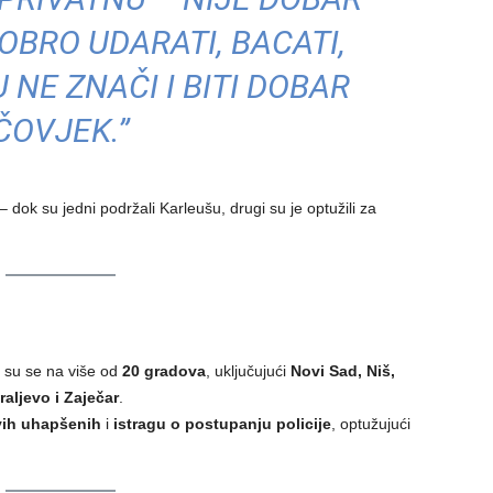
OBRO UDARATI, BACATI,
 NE ZNAČI I BITI DOBAR
ČOVJEK.”
 dok su jedni podržali Karleušu, drugi su je optužili za
i su se na više od
20 gradova
, uključujući
Novi Sad, Niš,
aljevo i Zaječar
.
vih uhapšenih
i
istragu o postupanju policije
, optužujući