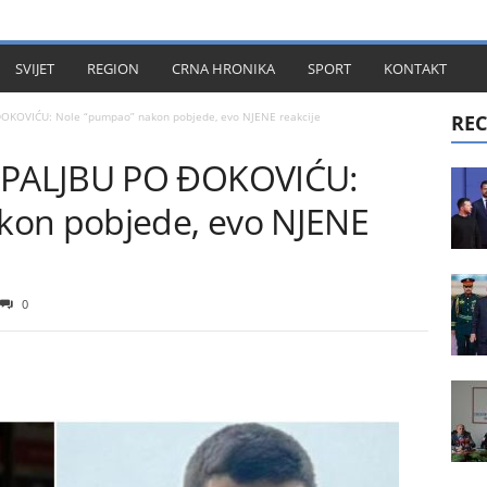
KT
SVIJET
REGION
CRNA HRONIKA
SPORT
KONTAKT
OKOVIĆU: Nole “pumpao” nakon pobjede, evo NJENE reakcije
REC
PALJBU PO ĐOKOVIĆU:
kon pobjede, evo NJENE
0