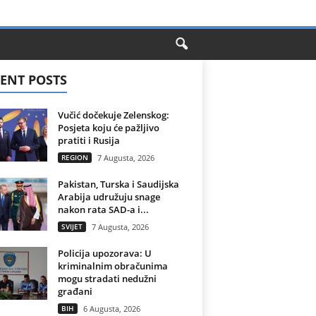
ENT POSTS
Vučić dočekuje Zelenskog:
Posjeta koju će pažljivo
pratiti i Rusija
REGION
7 Augusta, 2026
Pakistan, Turska i Saudijska
Arabija udružuju snage
nakon rata SAD-a i...
SVIJET
7 Augusta, 2026
Policija upozorava: U
kriminalnim obračunima
mogu stradati nedužni
građani
BIH
6 Augusta, 2026