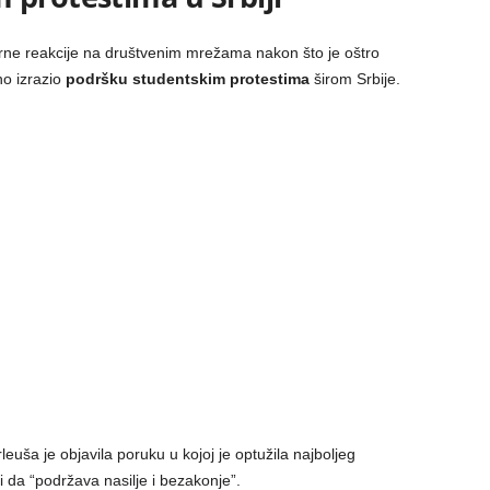
rne reakcije na društvenim mrežama nakon što je oštro
vno izrazio
podršku studentskim protestima
širom Srbije.
rleuša je objavila poruku u kojoj je optužila najboljeg
” i da “podržava nasilje i bezakonje”.