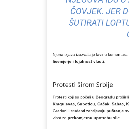
ČOVJEK. JER D
ŠUTIRATI LOPTU
Njena izjava izazvala je lavinu komentara –
licemjerje i lojalnost vlasti
.
Protesti širom Srbije
Protesti koji su počeli u
Beogradu
proširil
Kragujevac, Suboticu, Čačak, Šabac, Kr
Građani i studenti zahtijevaju
puštanje s
vlast za
prekomjernu upotrebu sile
.