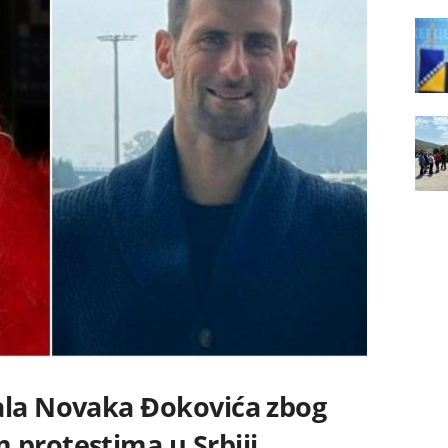
ala Novaka Đokovića zbog
 protestima u Srbiji