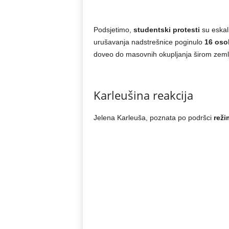
Podsjetimo,
studentski protesti
su eskal
urušavanja nadstrešnice poginulo
16 oso
doveo do masovnih okupljanja širom zeml
Karleušina reakcija
Jelena Karleuša, poznata po podršci
reži