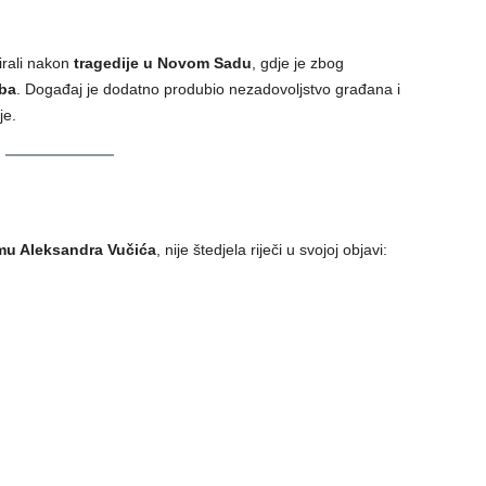
irali nakon
tragedije u Novom Sadu
, gdje je zbog
ba
. Događaj je dodatno produbio nezadovoljstvo građana i
je.
mu Aleksandra Vučića
, nije štedjela riječi u svojoj objavi: