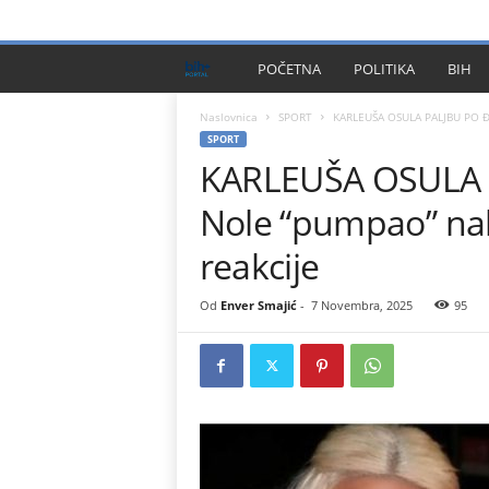
PRIVACY POLICY
IMPRESSUM
O NAMA
KONTA
B
POČETNA
POLITIKA
BIH
I
Naslovnica
SPORT
KARLEUŠA OSULA PALJBU PO Đ
SPORT
KARLEUŠA OSULA 
H
Nole “pumpao” na
P
reakcije
l
Od
Enver Smajić
-
7 Novembra, 2025
95
u
s