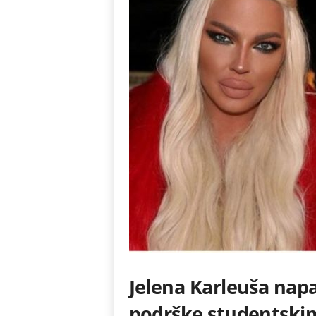
Jelena Karleuša nap
podrške studentskim