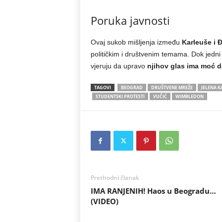
Poruka javnosti
Ovaj sukob mišljenja između
Karleuše i 
političkim i društvenim temama. Dok jedni 
vjeruju da upravo
njihov glas ima moć 
TAGOVI
BEOGRAD
DRUŠTVENE MREŽE
JELENA K
STUDENTSKI PROTESTI
VUČIĆ
WIMBLEDON
Prethodni članak
IMA RANJENIH! Haos u Beogradu…
(VIDEO)