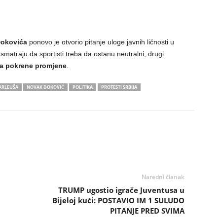
Đokovića
ponovo je otvorio pitanje uloge javnih ličnosti u
smatraju da sportisti treba da ostanu neutralni, drugi
da pokrene promjene
.
ARLEUŠA
NOVAK ĐOKOVIĆ
POLITIKA
PROTESTI SRBIJA
Naredni članak
TRUMP ugostio igrače Juventusa u
Bijeloj kući: POSTAVIO IM 1 SULUDO
PITANJE PRED SVIMA