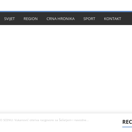
KT
SVIJET
REGION
CRNA HRONIKA
SPORT
KONTAKT
 SCENU: Vukanović otkriva razgovore sa Šešeljem i navodne...
REC