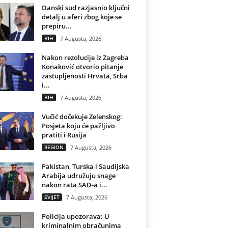
Danski sud razjasnio ključni
detalj u aferi zbog koje se
prepiru...
BIH
7 Augusta, 2026
Nakon rezolucije iz Zagreba
Konaković otvorio pitanje
zastupljenosti Hrvata, Srba
i...
BIH
7 Augusta, 2026
Vučić dočekuje Zelenskog:
Posjeta koju će pažljivo
pratiti i Rusija
REGION
7 Augusta, 2026
Pakistan, Turska i Saudijska
Arabija udružuju snage
nakon rata SAD-a i...
SVIJET
7 Augusta, 2026
Policija upozorava: U
kriminalnim obračunima