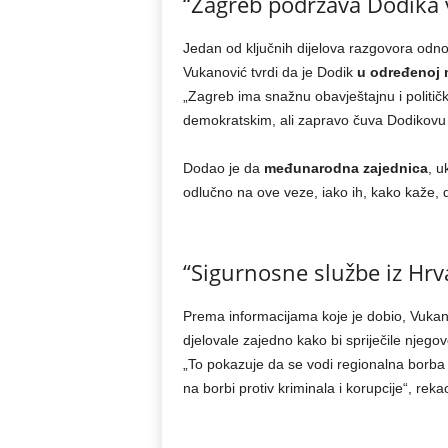
“Zagreb podržava Dodika 
Jedan od ključnih dijelova razgovora odn
Vukanović tvrdi da je Dodik
u određenoj m
„Zagreb ima snažnu obavještajnu i političk
demokratskim, ali zapravo čuva Dodikovu p
Dodao je da
međunarodna zajednica
, u
odlučno na ove veze, iako ih, kako kaže, 
“Sigurnosne službe iz Hrva
Prema informacijama koje je dobio, Vukan
djelovale zajedno kako bi spriječile njego
„To pokazuje da se vodi regionalna borba pr
na borbi protiv kriminala i korupcije“, rekao