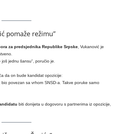
ović pomaže režimu”
bora za predsjednika Republike Srpske
, Vukanović je
stveno.
 još jednu šansu“, poručio je.
ića da on bude kandidat opozicije:
ma bio povezan sa vrhom SNSD-a. Takve poruke samo
andidatu
biti donijeta u dogovoru s partnerima iz opozicije,