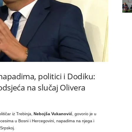
apadima, politici i Dodiku:
odsjeća na slučaj Olivera
litičar iz Trebinja,
Nebojša Vukanović
, govorio je u
ocesima u Bosni i Hercegovini, napadima na njega i
 Srpskoj.