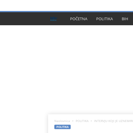
PRIVACY POLICY
IMPRESSUM
O NAMA
KONTA
B
POČETNA
POLITIKA
BIH
I
H
P
l
u
s
Naslovnica
POLITIKA
INTERVJU KOJI JE UZNEMIRIO
POLITIKA