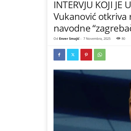
INTERVJU KOJI JE
Vukanović otkriva 
navodne “zagrebač
Od
Enver Smajić
-
7 Novembra, 2025
80