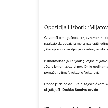
Opozicija i izbori: “Mijat
Govoreći o mogućnosti
prijevremenih iz
naglasio da opozicija mora nastupiti jedin
„Ako opozicija ne djeluje zajedno, izgubiće
Komentarisao je i prijedlog Vojina Mijatov
„Da je iskren, zvao bi me. On je godina
pomažu režimu“, rekao je Vukanović.
Dodao je da će
odluka o zajedničkom k
uključujući i
Draška Stanivukovića
.