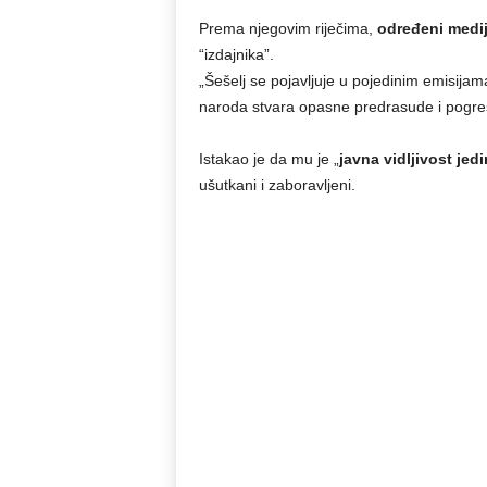
Prema njegovim riječima,
određeni mediji
“izdajnika”.
„Šešelj se pojavljuje u pojedinim emisijam
naroda stvara opasne predrasude i pogreš
Istakao je da mu je „
javna vidljivost jedi
ušutkani i zaboravljeni.