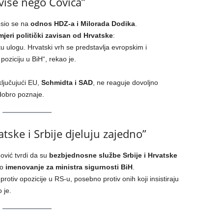
više nego Čovića”
osio se na
odnos HDZ-a i Milorada Dodika
.
jeri politički zavisan od Hrvatske
:
u ulogu. Hrvatski vrh se predstavlja evropskim i
oziciju u BiH“, rekao je.
ključujući EU,
Schmidta i SAD
, ne reaguje dovoljno
dobro poznaje.
tske i Srbije djeluju zajedno”
ović tvrdi da su
bezbjednosne službe Srbije i Hrvatske
vo
imenovanje za ministra sigurnosti BiH
.
otiv opozicije u RS-u, posebno protiv onih koji insistiraju
 je.