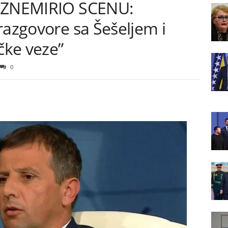
 UZNEMIRIO SCENU:
razgovore sa Šešeljem i
ke veze”
0