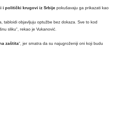
 i politički krugovi iz Srbije
pokušavaju ga prikazati kao
a, tabloidi objavljuju optužbe bez dokaza. Sve to kod
nu sliku“, rekao je Vukanović.
na zaštita
“, jer smatra da su najugroženiji oni koji budu