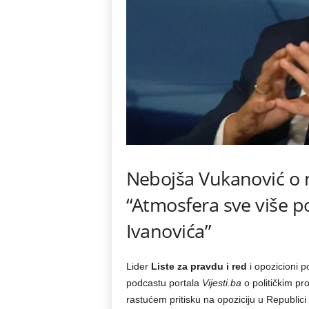
Nebojša Vukanović o n
“Atmosfera sve više p
Ivanovića”
Lider
Liste za pravdu i red
i opozicioni po
podcastu portala
Vijesti.ba
o političkim pr
rastućem pritisku na opoziciju u Republici