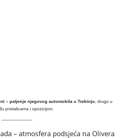
ent – paljenje njegovog automobila u Trebinju
, drugo u
đu pristalicama i opozicijom.
da – atmosfera podsjeća na Olivera