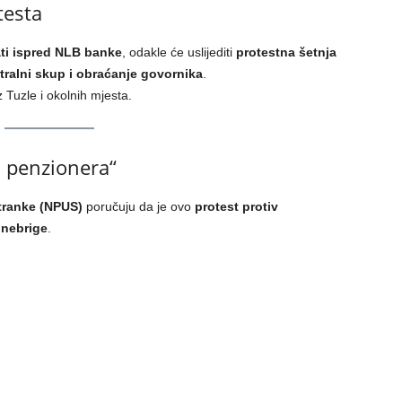
testa
ati ispred NLB banke
, odakle će uslijediti
protestna šetnja
tralni skup i obraćanje govornika
.
z Tuzle i okolnih mjesta.
s penzionera“
tranke (NPUS)
poručuju da je ovo
protest protiv
 nebrige
.