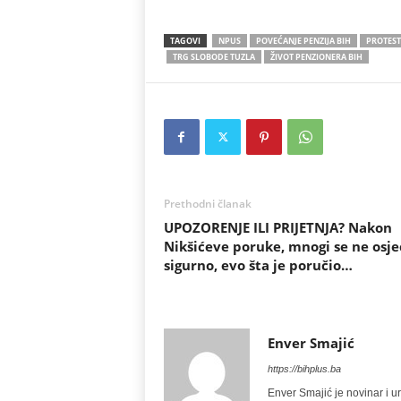
TAGOVI
NPUS
POVEĆANJE PENZIJA BIH
PROTEST
TRG SLOBODE TUZLA
ŽIVOT PENZIONERA BIH
Prethodni članak
UPOZORENJE ILI PRIJETNJA? Nakon
Nikšićeve poruke, mnogi se ne osje
sigurno, evo šta je poručio…
Enver Smajić
https://bihplus.ba
Enver Smajić je novinar i u