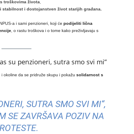
s troškovima života
,
 stabilnost i dostojanstven život starijih građana.
 NPUS-a i sami penzioneri, koji će
podijeliti lična
encije
, o rastu troškova i o tome kako preživljavaju s
as su penzioneri, sutra smo svi mi“
 i okoline da se pridruže skupu i pokažu
solidarnost s
NERI, SUTRA SMO SVI MI“,
M SE ZAVRŠAVA POZIV NA
ROTESTE.