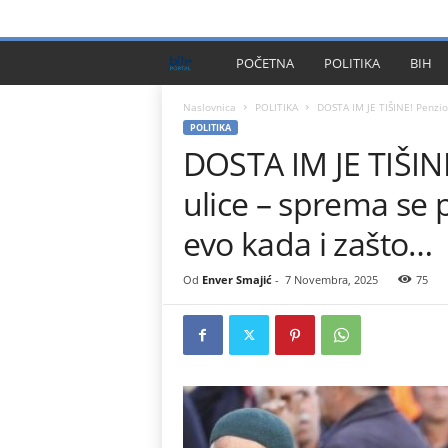
PRIVACY POLICY
IMPRESSUM
O NAMA
KONTA
B
POČETNA
POLITIKA
BIH
I
Naslovnica
POLITIKA
DOSTA IM JE TIŠINE! Penzion
POLITIKA
DOSTA IM JE TIŠINE
H
ulice – sprema se p
P
evo kada i zašto…
l
Od
Enver Smajić
-
7 Novembra, 2025
75
u
s