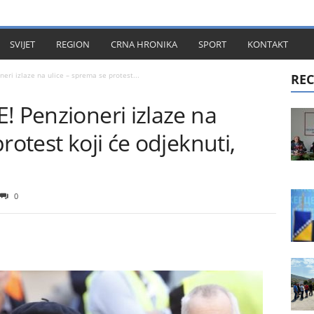
KT
SVIJET
REGION
CRNA HRONIKA
SPORT
KONTAKT
eri izlaze na ulice – sprema se protest...
REC
! Penzioneri izlaze na
rotest koji će odjeknuti,
0