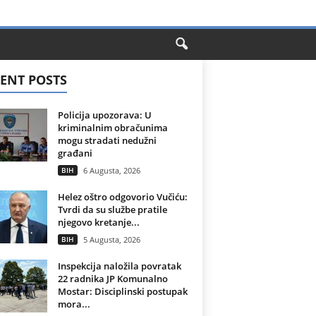
ENT POSTS
Policija upozorava: U
kriminalnim obračunima
mogu stradati nedužni
građani
BIH
6 Augusta, 2026
Helez oštro odgovorio Vučiću:
Tvrdi da su službe pratile
njegovo kretanje...
BIH
5 Augusta, 2026
Inspekcija naložila povratak
22 radnika JP Komunalno
Mostar: Disciplinski postupak
mora...