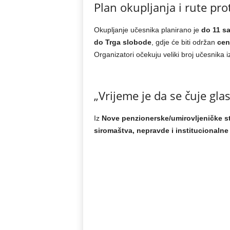
Plan okupljanja i rute pro
Okupljanje učesnika planirano je
do 11 s
do Trga slobode
, gdje će biti održan
cen
Organizatori očekuju veliki broj učesnika i
„Vrijeme je da se čuje gla
Iz
Nove penzionerske/umirovljeničke s
siromaštva, nepravde i institucionalne