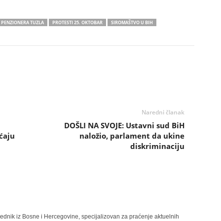
 PENZIONERA TUZLA
PROTESTI 25. OKTOBAR
SIROMAŠTVO U BIH
Naredni članak
DOŠLI NA SVOJE: Ustavni sud BiH
ćaju
naložio, parlament da ukine
diskriminaciju
rednik iz Bosne i Hercegovine, specijalizovan za praćenje aktuelnih