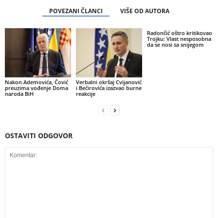
POVEZANI ČLANCI
VIŠE OD AUTORA
Radončić oštro kritikovao
Trojku: Vlast nesposobna
da se nosi sa snijegom
Nakon Ademovića, Čović
Verbalni okršaj Cvijanović
preuzima vođenje Doma
i Bećirovića izazvao burne
naroda BiH
reakcije
OSTAVITI ODGOVOR