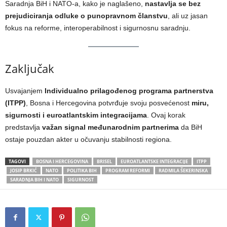
Saradnja BiH i NATO-a, kako je naglašeno,
nastavlja se bez
prejudiciranja odluke o punopravnom članstvu
, ali uz jasan
fokus na reforme, interoperabilnost i sigurnosnu saradnju.
Zaključak
Usvajanjem
Individualno prilagođenog programa partnerstva
(ITPP)
, Bosna i Hercegovina potvrđuje svoju posvećenost
miru,
sigurnosti i euroatlantskim integracijama
. Ovaj korak
predstavlja
važan signal međunarodnim partnerima
da BiH
ostaje pouzdan akter u očuvanju stabilnosti regiona.
TAGOVI
BOSNA I HERCEGOVINA
BRISEL
EUROATLANTSKE INTEGRACIJE
ITPP
JOSIP BRKIĆ
NATO
POLITIKA BIH
PROGRAM REFORMI
RADMILA ŠEKERINSKA
SARADNJA BIH I NATO
SIGURNOST