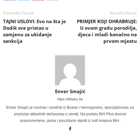
Prethodni članak
Naredni članak
TAJNI USLOVI: Evo na šta je
PRIMJER KOJI OHRABRUJE:
Dodik sve pristao u
U ovom gradu porodilje,
zamjenu za ukidanje
djeca i mladi konačno na
sankcija
prvom mjestu
Enver Smajić
https://bihplus.ba
Enver Smajić je novinar i urednik iz Bosne i Hercegovine, specijalizovan za
praćenje aktuelnih dešavanja u zemlji. Na portalu BiH Plus donosi
pravovremene, jasne i pouzdane vijesti iz svih krajeva BiH.