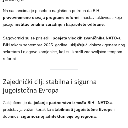
Na sastancima je posebno naglašena potreba da BiH
pravovremeno usvaja programe reformi
i nastavi aktivnosti koje
jačaju
institucionalnu saradnju i kapacitete odbrane
.
Sagovornici su se prisjetili i
posjeta visokih zvaničnika NATO-a
BiH
tokom septembra 2025. godine, uključujući dolazak generalnog
sekretara i njegove zamjenice, koji su izrazili zadovoljstvo tempom
reformi.
Zajednički cilj: stabilna i sigurna
jugoistočna Evropa
Zaključeno je da
jačanje partnerstva između BiH i NATO-a
predstavlja važan korak ka
stabilnosti jugoistočne Evrope
i
doprinosi
sigurnosnoj arhitekturi cijelog regiona
.