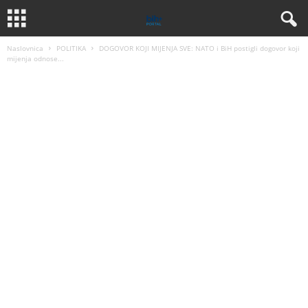
Naslovnica
POLITIKA
DOGOVOR KOJI MIJENJA SVE: NATO i BiH postigli dogovor koji
mijenja odnose...