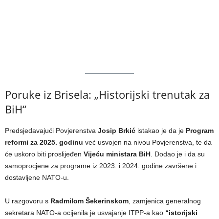
Poruke iz Brisela: „Historijski trenutak za
BiH“
Predsjedavajući Povjerenstva
Josip Brkić
istakao je da je
Program
reformi za 2025. godinu
već usvojen na nivou Povjerenstva, te da
će uskoro biti proslijeđen
Vijeću ministara BiH
. Dodao je i da su
samoprocjene za programe iz 2023. i 2024. godine završene i
dostavljene NATO-u.
U razgovoru s
Radmilom Šekerinskom
, zamjenica generalnog
sekretara NATO-a ocijenila je usvajanje ITPP-a kao
“istorijski