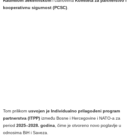
Radmilom Šekerinskom
i članovima
Komiteta za partnerstvo i
kooperativnu sigurnost (PCSC)
.
Tom prilikom
usvojen je Individualno prilagođeni program
partnerstva (ITPP)
između Bosne i Hercegovine i NATO-a za
period
2025–2028. godina
, čime je otvoreno novo poglavlje u
odnosima BiH i Saveza.