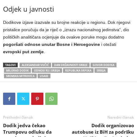
Odjek u javnosti
Dodikove izjave izazvale su brojne reakcije u regionu. Dok njegovi
pristalice poručuju da je riječ o „izrazu nacionalnog jedinstva“, dio
političkih analitičara ocjenjuje da ovakve poruke mogu dodatno
pogoršati odnose unutar Bosne i Hercegovine
i otežati
evropski put zemlje
.
TAGOVI
ALEKSANDAR VUČIĆ
DAN DRŽAVNOSTI SRBIJE
GOVOR DODIKA
MILORAD DODIK
ODNOSI RS I SRBIJA
REPUBLIKA SRPSKA
SRBIJA
SREMSKA MITROVICA
USAID
Prethodni članak
Naredni članak
Dodik jedva čekao
Dodik organizovao
Trumpovu odluku da
autobuse iz BiH za podršku