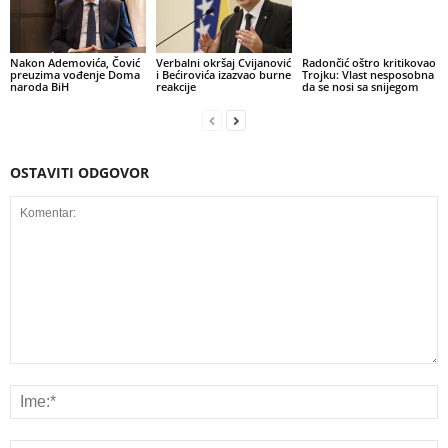
Nakon Ademovića, Čović
Verbalni okršaj Cvijanović
Radončić oštro kritikovao
preuzima vođenje Doma
i Bećirovića izazvao burne
Trojku: Vlast nesposobna
naroda BiH
reakcije
da se nosi sa snijegom
OSTAVITI ODGOVOR