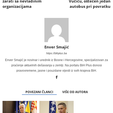
zarati sa nevladinim
Vučiću, oštećen jedan
organizacijama
autobus pri povratku
Enver Smajić
https://bihplus.ba
Enver Smajić je novinar i urednik iz Bosne i Hercegovine, specijalizovan za
praćenje aktuelnih dešavanja u zemlji. Na portalu BiH Plus donosi
pravovremene, jasne i pouzdane vijesti iz svih krajeva BiH.
POVEZANI ČLANCI
VIŠE OD AUTORA