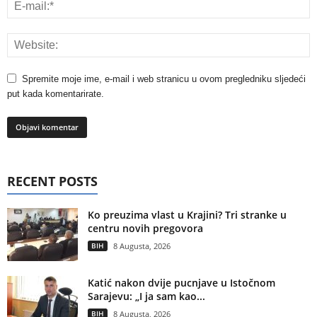
Spremite moje ime, e-mail i web stranicu u ovom pregledniku sljedeći
put kada komentarirate.
RECENT POSTS
Ko preuzima vlast u Krajini? Tri stranke u
centru novih pregovora
BIH
8 Augusta, 2026
Katić nakon dvije pucnjave u Istočnom
Sarajevu: „I ja sam kao...
BIH
8 Augusta, 2026