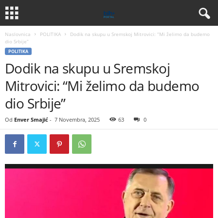
Naslovnica
POLITIKA
Dodik na skupu u Sremskoj Mitrovici: “Mi želimo da budemo
dio Srbije”
POLITIKA
Dodik na skupu u Sremskoj
Mitrovici: “Mi želimo da budemo
dio Srbije”
Od
Enver Smajić
-
7 Novembra, 2025
63
0