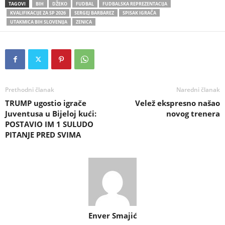
TAGOVI
BIH
DŽEKO
FUDBAL
FUDBALSKA REPREZENTACIJA
KVALIFIKACIJE ZA SP 2026
SERGEJ BARBAREZ
SPISAK IGRAČA
UTAKMICA BIH SLOVENIJA
ZENICA
Prethodni članak
Naredni članak
TRUMP ugostio igrače
Velež ekspresno našao
Juventusa u Bijeloj kući:
novog trenera
POSTAVIO IM 1 SULUDO
PITANJE PRED SVIMA
Enver Smajić