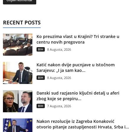
RECENT POSTS
Ko preuzima vlast u Krajini? Tri stranke u
centru novih pregovora
BIH
8 Augusta, 2026
Katić nakon dvije pucnjave u Istočnom
Sarajevu: „I ja sam kao...
BIH
8 Augusta, 2026
Danski sud razjasnio ključni detalj u aferi
zbog koje se prepiru...
BIH
7 Augusta, 2026
Nakon rezolucije iz Zagreba Konaković
otvorio pitanje zastupljenosti Hrvata, Srba i...