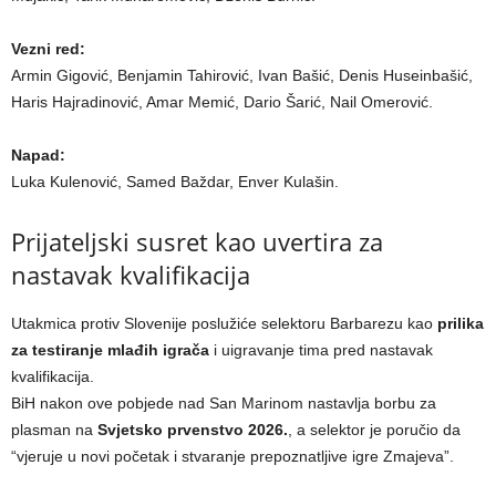
Vezni red:
Armin Gigović, Benjamin Tahirović, Ivan Bašić, Denis Huseinbašić,
Haris Hajradinović, Amar Memić, Dario Šarić, Nail Omerović.
Napad:
Luka Kulenović, Samed Baždar, Enver Kulašin.
Prijateljski susret kao uvertira za
nastavak kvalifikacija
Utakmica protiv Slovenije poslužiće selektoru Barbarezu kao
prilika
za testiranje mlađih igrača
i uigravanje tima pred nastavak
kvalifikacija.
BiH nakon ove pobjede nad San Marinom nastavlja borbu za
plasman na
Svjetsko prvenstvo 2026.
, a selektor je poručio da
“vjeruje u novi početak i stvaranje prepoznatljive igre Zmajeva”.