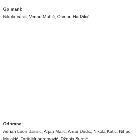
Golmani:
Nikola Vasilj, Vedad Muftić, Osman Hadžikić.
Odbrana:
Adrian Leon Barišić, Arjan Malić, Amar Dedić, Nikola Katić, Nihad
Mujakić, Tarik Muharemović, Dženis Burnić.