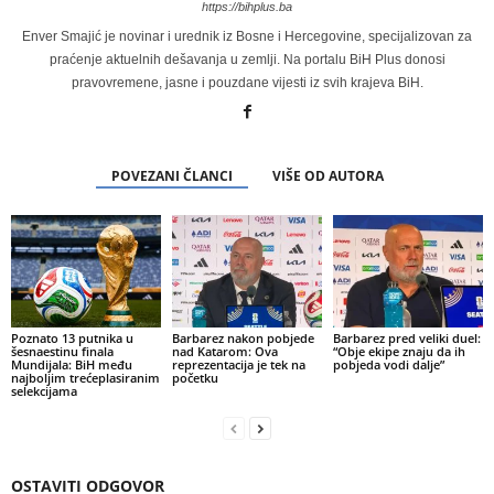
https://bihplus.ba
Enver Smajić je novinar i urednik iz Bosne i Hercegovine, specijalizovan za
praćenje aktuelnih dešavanja u zemlji. Na portalu BiH Plus donosi
pravovremene, jasne i pouzdane vijesti iz svih krajeva BiH.
POVEZANI ČLANCI
VIŠE OD AUTORA
Poznato 13 putnika u
Barbarez nakon pobjede
Barbarez pred veliki duel:
šesnaestinu finala
nad Katarom: Ova
“Obje ekipe znaju da ih
Mundijala: BiH među
reprezentacija je tek na
pobjeda vodi dalje”
najboljim trećeplasiranim
početku
selekcijama
OSTAVITI ODGOVOR