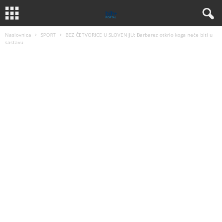
Naslovnica
SPORT
BEZ ČETVORICE U SLOVENIJU: Barbarez otkrio koga neće biti u
sastavu