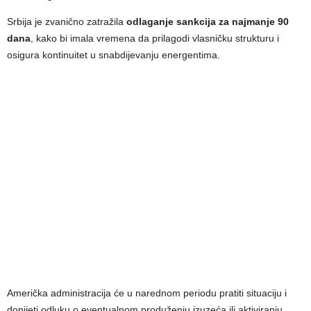
Srbija je zvanično zatražila
odlaganje sankcija za najmanje 90
dana
, kako bi imala vremena da prilagodi vlasničku strukturu i
osigura kontinuitet u snabdijevanju energentima.
Američka administracija će u narednom periodu pratiti situaciju i
donijeti odluku o eventualnom produženju izuzeća ili aktiviranju