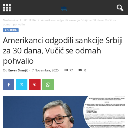
Naslovnica
POLITIKA
Amerikanci odgodili sankcije Srbiji za 30 dana, Vučić se
odmah pohvalio
POLITIKA
Amerikanci odgodili sankcije Srbiji
za 30 dana, Vučić se odmah
pohvalio
Od
Enver Smajić
-
7 Novembra, 2025
77
0