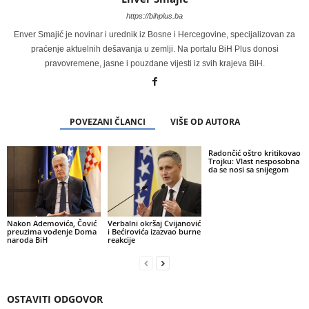
https://bihplus.ba
Enver Smajić je novinar i urednik iz Bosne i Hercegovine, specijalizovan za
praćenje aktuelnih dešavanja u zemlji. Na portalu BiH Plus donosi
pravovremene, jasne i pouzdane vijesti iz svih krajeva BiH.
POVEZANI ČLANCI
VIŠE OD AUTORA
Radončić oštro kritikovao
Trojku: Vlast nesposobna
da se nosi sa snijegom
Nakon Ademovića, Čović
Verbalni okršaj Cvijanović
preuzima vođenje Doma
i Bećirovića izazvao burne
naroda BiH
reakcije
OSTAVITI ODGOVOR