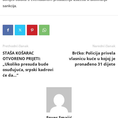
sankcija.
Prethodni članak
Naredni članak
STAŠA KOŠARAC
Brčko: Policija privela
OTVORENO PRIJETI:
vlasnicu kuće u kojoj je
„Ukoliko presuda bude
pronađeno 31 dijete
osuđujuća, srpski kadrovi
će da…“
Enver Smajić