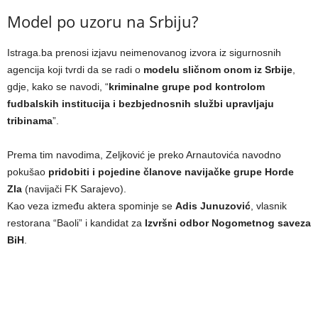
Model po uzoru na Srbiju?
Istraga.ba prenosi izjavu neimenovanog izvora iz sigurnosnih
agencija koji tvrdi da se radi o
modelu sličnom onom iz Srbije
,
gdje, kako se navodi, “
kriminalne grupe pod kontrolom
fudbalskih institucija i bezbjednosnih službi upravljaju
tribinama
”.
Prema tim navodima, Zeljković je preko Arnautovića navodno
pokušao
pridobiti i pojedine članove navijačke grupe Horde
Zla
(navijači FK Sarajevo).
Kao veza između aktera spominje se
Adis Junuzović
, vlasnik
restorana “Baoli” i kandidat za
Izvršni odbor Nogometnog saveza
BiH
.