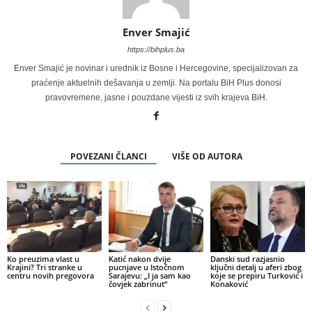
Enver Smajić
https://bihplus.ba
Enver Smajić je novinar i urednik iz Bosne i Hercegovine, specijalizovan za
praćenje aktuelnih dešavanja u zemlji. Na portalu BiH Plus donosi
pravovremene, jasne i pouzdane vijesti iz svih krajeva BiH.
POVEZANI ČLANCI
VIŠE OD AUTORA
Ko preuzima vlast u
Katić nakon dvije
Danski sud razjasnio
Krajini? Tri stranke u
pucnjave u Istočnom
ključni detalj u aferi zbog
centru novih pregovora
Sarajevu: „I ja sam kao
koje se prepiru Turković i
čovjek zabrinut“
Konaković