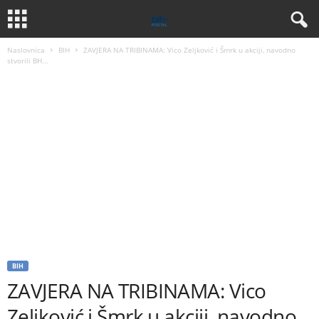
Naslovnica
BIH
ZAVJERA NA TRIBINAMA: Vico Zeljković i Šmrk u akciji, navodno
stvorili BH...
BIH
ZAVJERA NA TRIBINAMA: Vico
Zeljković i Šmrk u akciji, navodno