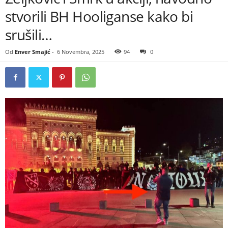
stvorili BH Hooliganse kako bi
srušili…
Od
Enver Smajić
-
6 Novembra, 2025
94
0