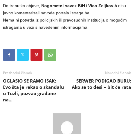
Do trenutka objave,
Nogometni savez BiH
i
Vico Zeljković
nisu
javno komentarisali navode portala Istraga.ba.
Nema ni potvrda iz policijskih ili pravosudnih institucija o mogućim
istragama u vezi s navedenim informacijama.
Prethodni članak
Naredni članak
OGLASIO SE RAMO ISAK:
SERWER PODIGAO BURU:
Evo šta je rekao o skandalu
Ako se to desi – bit će rata
u Tuzli, pozvao građane
na…