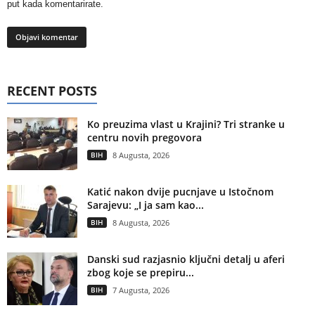
put kada komentarirate.
RECENT POSTS
Ko preuzima vlast u Krajini? Tri stranke u
centru novih pregovora
BIH
8 Augusta, 2026
Katić nakon dvije pucnjave u Istočnom
Sarajevu: „I ja sam kao...
BIH
8 Augusta, 2026
Danski sud razjasnio ključni detalj u aferi
zbog koje se prepiru...
BIH
7 Augusta, 2026