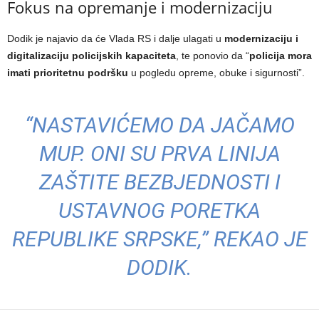
Fokus na opremanje i modernizaciju
Dodik je najavio da će Vlada RS i dalje ulagati u
modernizaciju i
digitalizaciju policijskih kapaciteta
, te ponovio da “
policija mora
imati prioritetnu podršku
u pogledu opreme, obuke i sigurnosti”.
“NASTAVIĆEMO DA JAČAMO
MUP. ONI SU PRVA LINIJA
ZAŠTITE BEZBJEDNOSTI I
USTAVNOG PORETKA
REPUBLIKE SRPSKE,” REKAO JE
DODIK.