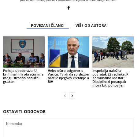
POVEZANI ČLANCI
VIŠE OD AUTORA
Policija upozorava: U
Helez oštro odgovorio
Inspekcija naložila
kriminalnim obračunima
Vučiću: Tvrdi da su službe
povratak 22 radnika JP
mogu stradati nedužni
pratile njegovo kretanje u
Komunalno Mostar:
građani
BiH
Disciplinski postupak
mora biti ponovljen
OSTAVITI ODGOVOR