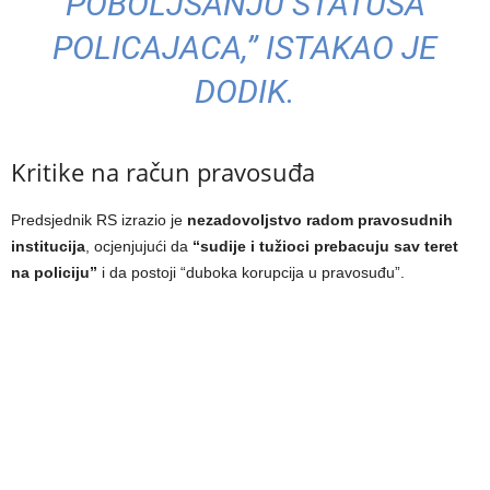
POBOLJŠANJU STATUSA
POLICAJACA,” ISTAKAO JE
DODIK.
Kritike na račun pravosuđa
Predsjednik RS izrazio je
nezadovoljstvo radom pravosudnih
institucija
, ocjenjujući da
“sudije i tužioci prebacuju sav teret
na policiju”
i da postoji “duboka korupcija u pravosuđu”.