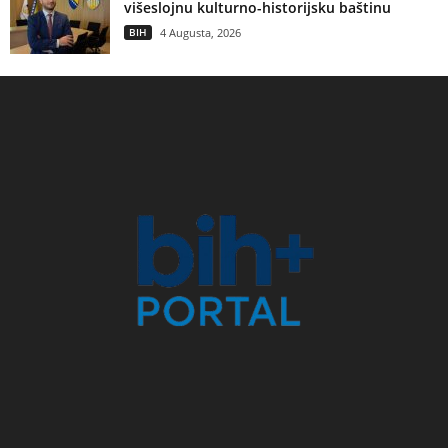
višeslojnu kulturno-historijsku baštinu
BIH
4 Augusta, 2026