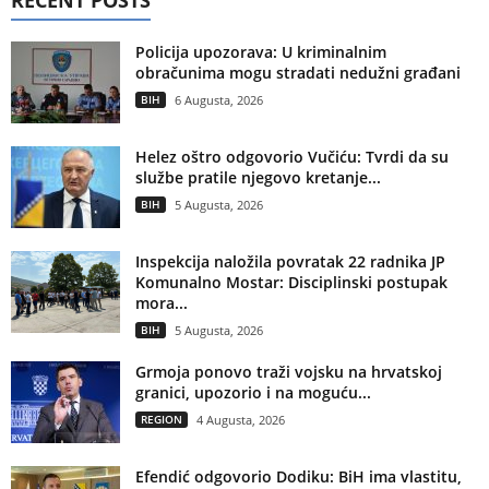
RECENT POSTS
Policija upozorava: U kriminalnim
obračunima mogu stradati nedužni građani
BIH
6 Augusta, 2026
Helez oštro odgovorio Vučiću: Tvrdi da su
službe pratile njegovo kretanje...
BIH
5 Augusta, 2026
Inspekcija naložila povratak 22 radnika JP
Komunalno Mostar: Disciplinski postupak
mora...
BIH
5 Augusta, 2026
Grmoja ponovo traži vojsku na hrvatskoj
granici, upozorio i na moguću...
REGION
4 Augusta, 2026
Efendić odgovorio Dodiku: BiH ima vlastitu,