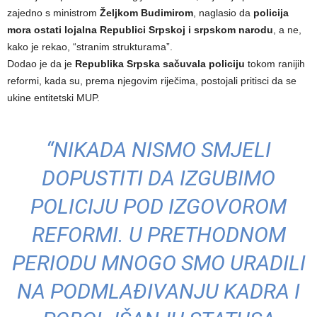
zajedno s ministrom
Željkom Budimirom
, naglasio da
policija
mora ostati lojalna Republici Srpskoj i srpskom narodu
, a ne,
kako je rekao, “stranim strukturama”.
Dodao je da je
Republika Srpska sačuvala policiju
tokom ranijih
reformi, kada su, prema njegovim riječima, postojali pritisci da se
ukine entitetski MUP.
“NIKADA NISMO SMJELI
DOPUSTITI DA IZGUBIMO
POLICIJU POD IZGOVOROM
REFORMI. U PRETHODNOM
PERIODU MNOGO SMO URADILI
NA PODMLAĐIVANJU KADRA I