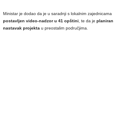
Ministar je dodao da je u saradnji s lokalnim zajednicama
postavljen video-nadzor u 41 opštini
, te da je
planiran
nastavak projekta
u preostalim područjima.