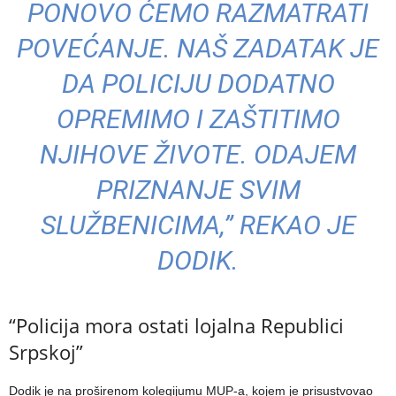
PONOVO ĆEMO RAZMATRATI
POVEĆANJE. NAŠ ZADATAK JE
DA POLICIJU DODATNO
OPREMIMO I ZAŠTITIMO
NJIHOVE ŽIVOTE. ODAJEM
PRIZNANJE SVIM
SLUŽBENICIMA,” REKAO JE
DODIK.
“Policija mora ostati lojalna Republici
Srpskoj”
Dodik je na proširenom kolegijumu MUP-a, kojem je prisustvovao