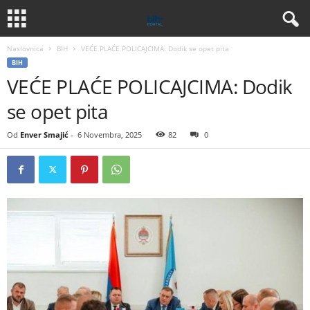
Naslovnica
BIH
VEĆE PLAĆE POLICAJCIMA: Dodik se opet pita
BIH
VEĆE PLAĆE POLICAJCIMA: Dodik
se opet pita
Od
Enver Smajić
-
6 Novembra, 2025
82
0