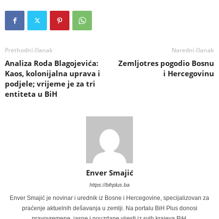
Prethodni članak
Naredni članak
Analiza Roda Blagojevića:
Zemljotres pogodio Bosnu
Kaos, kolonijalna uprava i
i Hercegovinu
podjele; vrijeme je za tri
entiteta u BiH
Enver Smajić
https://bihplus.ba
Enver Smajić je novinar i urednik iz Bosne i Hercegovine, specijalizovan za
praćenje aktuelnih dešavanja u zemlji. Na portalu BiH Plus donosi
pravovremene, jasne i pouzdane vijesti iz svih krajeva BiH.