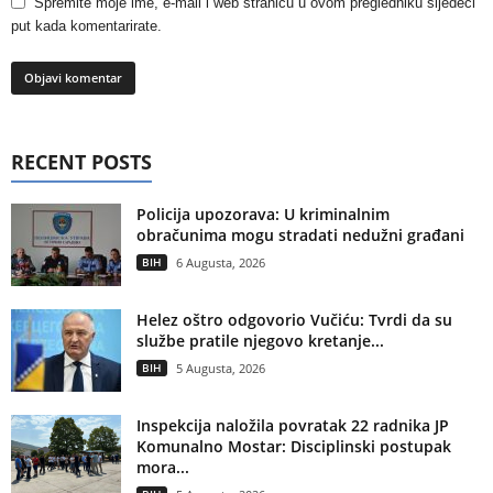
Spremite moje ime, e-mail i web stranicu u ovom pregledniku sljedeći
put kada komentarirate.
RECENT POSTS
Policija upozorava: U kriminalnim
obračunima mogu stradati nedužni građani
BIH
6 Augusta, 2026
Helez oštro odgovorio Vučiću: Tvrdi da su
službe pratile njegovo kretanje...
BIH
5 Augusta, 2026
Inspekcija naložila povratak 22 radnika JP
Komunalno Mostar: Disciplinski postupak
mora...