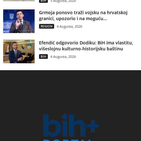
BIH
5 Augusta, 2026
Grmoja ponovo traži vojsku na hrvatskoj
granici, upozorio i na moguću...
REGION
4 Augusta, 2026
Efendić odgovorio Dodiku: BiH ima vlastitu,
višeslojnu kulturno-historijsku baštinu
BIH
4 Augusta, 2026