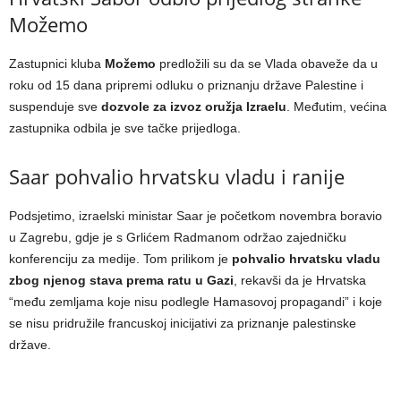
Možemo
Zastupnici kluba
Možemo
predložili su da se Vlada obaveže da u
roku od 15 dana pripremi odluku o priznanju države Palestine i
suspenduje sve
dozvole za izvoz oružja Izraelu
. Međutim, većina
zastupnika odbila je sve tačke prijedloga.
Saar pohvalio hrvatsku vladu i ranije
Podsjetimo, izraelski ministar Saar je početkom novembra boravio
u Zagrebu, gdje je s Grlićem Radmanom održao zajedničku
konferenciju za medije. Tom prilikom je
pohvalio hrvatsku vladu
zbog njenog stava prema ratu u Gazi
, rekavši da je Hrvatska
“među zemljama koje nisu podlegle Hamasovoj propagandi” i koje
se nisu pridružile francuskoj inicijativi za priznanje palestinske
države.