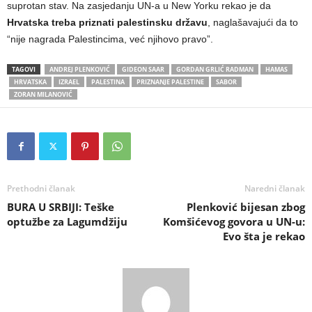
suprotan stav. Na zasjedanju UN-a u New Yorku rekao je da
Hrvatska treba priznati palestinsku državu
, naglašavajući da to
“nije nagrada Palestincima, već njihovo pravo”.
TAGOVI
ANDREJ PLENKOVIĆ
GIDEON SAAR
GORDAN GRLIĆ RADMAN
HAMAS
HRVATSKA
IZRAEL
PALESTINA
PRIZNANJE PALESTINE
SABOR
ZORAN MILANOVIĆ
Prethodni članak
Naredni članak
BURA U SRBIJI: Teške
Plenković bijesan zbog
optužbe za Lagumdžiju
Komšićevog govora u UN-u:
Evo šta je rekao