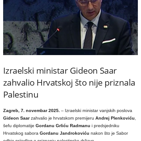
Izraelski ministar Gideon Saar
zahvalio Hrvatskoj što nije priznala
Palestinu
Zagreb, 7. novembar 2025.
– Izraelski ministar vanjskih poslova
Gideon Saar
zahvalio je hrvatskom premijeru
Andrej Plenkoviću
,
šefu diplomatije
Gordanu Grliću Radmanu
i predsjedniku
Hrvatskog sabora
Gordanu Jandrokoviću
nakon što je Sabor
odbio prijedlog o priznanju palestinske države.