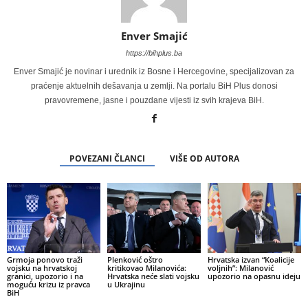
Enver Smajić
https://bihplus.ba
Enver Smajić je novinar i urednik iz Bosne i Hercegovine, specijalizovan za
praćenje aktuelnih dešavanja u zemlji. Na portalu BiH Plus donosi
pravovremene, jasne i pouzdane vijesti iz svih krajeva BiH.
POVEZANI ČLANCI
VIŠE OD AUTORA
Grmoja ponovo traži
Plenković oštro
Hrvatska izvan “Koalicije
vojsku na hrvatskoj
kritikovao Milanovića:
voljnih”: Milanović
granici, upozorio i na
Hrvatska neće slati vojsku
upozorio na opasnu ideju
moguću krizu iz pravca
u Ukrajinu
BiH