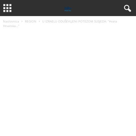
Naslovnica
REGION
U IZRAELU ODUŠEVLJENI POTEZOM SUSJEDA: “Hvala
Hrvatska…”