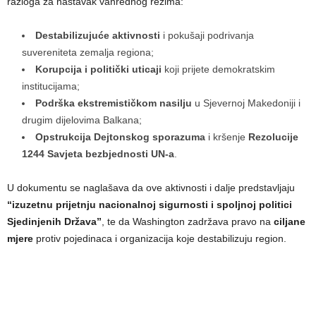
razloga za nastavak vanrednog režima:
Destabilizujuće aktivnosti
i pokušaji podrivanja
suvereniteta zemalja regiona;
Korupcija i politički uticaji
koji prijete demokratskim
institucijama;
Podrška ekstremističkom nasilju
u Sjevernoj Makedoniji i
drugim dijelovima Balkana;
Opstrukcija Dejtonskog sporazuma
i kršenje
Rezolucije
1244 Savjeta bezbjednosti UN-a
.
U dokumentu se naglašava da ove aktivnosti i dalje predstavljaju
“izuzetnu prijetnju nacionalnoj sigurnosti i spoljnoj politici
Sjedinjenih Država”
, te da Washington zadržava pravo na
ciljane
mjere
protiv pojedinaca i organizacija koje destabilizuju region.