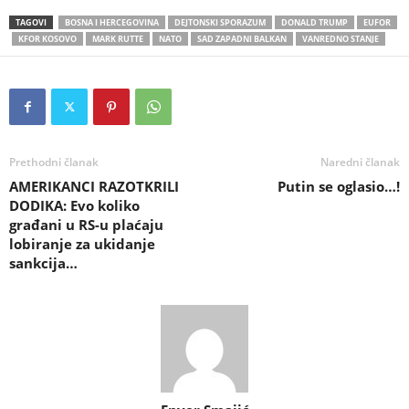
TAGOVI
BOSNA I HERCEGOVINA
DEJTONSKI SPORAZUM
DONALD TRUMP
EUFOR
KFOR KOSOVO
MARK RUTTE
NATO
SAD ZAPADNI BALKAN
VANREDNO STANJE
Prethodni članak
Naredni članak
AMERIKANCI RAZOTKRILI
Putin se oglasio…!
DODIKA: Evo koliko
građani u RS-u plaćaju
lobiranje za ukidanje
sankcija…