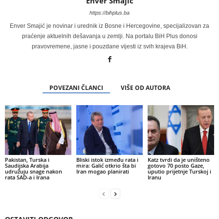
Enver Smajić
https://bihplus.ba
Enver Smajić je novinar i urednik iz Bosne i Hercegovine, specijalizovan za
praćenje aktuelnih dešavanja u zemlji. Na portalu BiH Plus donosi
pravovremene, jasne i pouzdane vijesti iz svih krajeva BiH.
POVEZANI ČLANCI
VIŠE OD AUTORA
Pakistan, Turska i
Bliski istok između rata i
Katz tvrdi da je uništeno
Saudijska Arabija
mira: Galić otkrio šta bi
gotovo 70 posto Gaze,
udružuju snage nakon
Iran mogao planirati
uputio prijetnje Turskoj i
rata SAD-a i Irana
Iranu