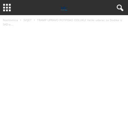
Naslovnica
SVIJET
TRAMP UPRAVO POTPISAO ODLUKU! Veliki udarac za Dodika iz
SAD-a….