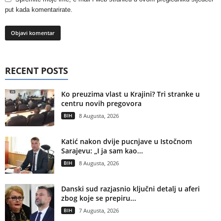
put kada komentarirate.
RECENT POSTS
Ko preuzima vlast u Krajini? Tri stranke u
centru novih pregovora
BIH
8 Augusta, 2026
Katić nakon dvije pucnjave u Istočnom
Sarajevu: „I ja sam kao...
BIH
8 Augusta, 2026
Danski sud razjasnio ključni detalj u aferi
zbog koje se prepiru...
BIH
7 Augusta, 2026