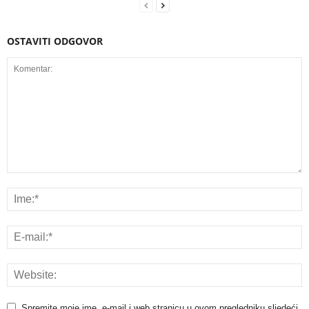
OSTAVITI ODGOVOR
Spremite moje ime, e-mail i web stranicu u ovom pregledniku sljedeći