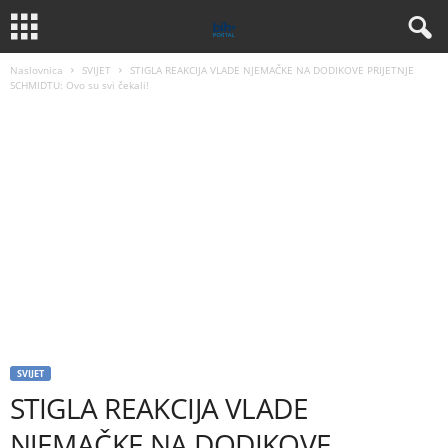
Naslovnica
SVIJET
STIGLA REAKCIJA VLADE NJEMAČKE NA DODIKOVE PRIJETNJE
SCHMIDTU: Ovo su svi čekali!
SVIJET
STIGLA REAKCIJA VLADE
NJEMAČKE NA DODIKOVE