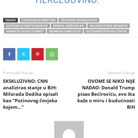
TAGOVI
CHRISTIAN SCHMIDT BIH
DEJTONSKI SPORAZUM BIH
HAPŠENJE SCHMIDTA REAKCIJE
MANUEL SARRAZIN BIH
MILORAD DODIK NJEMAČKA
NJEMAČKA DODIK SCHMIDT
NJEMAČKA SANKCIJE RS
SECESIONISTIČKA POLITIKA RS
Prethodni članak
Naredni članak
EKSKLUZIVNO: CNN
OVOME SE NIKO NIJE
analizirao stanje u BiH:
NADAO: Donald Trump
Milorada Dodika opisali
pisao Bećiroviću, evo šta
kao “Putinovog čovjeka
kaže o miru i budućnosti
kojem…”
BiH