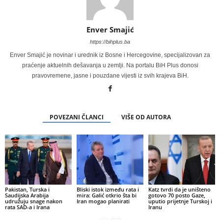
Enver Smajić
https://bihplus.ba
Enver Smajić je novinar i urednik iz Bosne i Hercegovine, specijalizovan za
praćenje aktuelnih dešavanja u zemlji. Na portalu BiH Plus donosi
pravovremene, jasne i pouzdane vijesti iz svih krajeva BiH.
POVEZANI ČLANCI
VIŠE OD AUTORA
Pakistan, Turska i
Bliski istok između rata i
Katz tvrdi da je uništeno
Saudijska Arabija
mira: Galić otkrio šta bi
gotovo 70 posto Gaze,
udružuju snage nakon
Iran mogao planirati
uputio prijetnje Turskoj i
rata SAD-a i Irana
Iranu