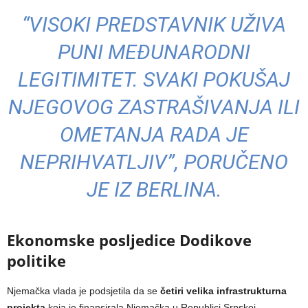
“VISOKI PREDSTAVNIK UŽIVA
PUNI MEĐUNARODNI
LEGITIMITET. SVAKI POKUŠAJ
NJEGOVOG ZASTRAŠIVANJA ILI
OMETANJA RADA JE
NEPRIHVATLJIV”, PORUČENO
JE IZ BERLINA.
Ekonomske posljedice Dodikove
politike
Njemačka vlada je podsjetila da se
četiri velika infrastrukturna
projekta
koja je finansirala Njemačka u Republici Srpskoj