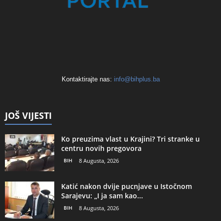
Kontaktirajte nas:
info@bihplus.ba
JOŠ VIJESTI
Ko preuzima vlast u Krajini? Tri stranke u
centru novih pregovora
BIH
8 Augusta, 2026
Katić nakon dvije pucnjave u Istočnom
Sarajevu: „I ja sam kao...
BIH
8 Augusta, 2026