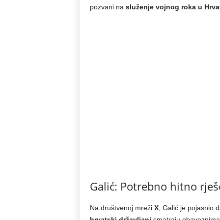
pozvani na
služenje vojnog roka u Hrva
Galić: Potrebno hitno rješ
Na društvenoj mreži
X
, Galić je pojasnio
hrvatski državljani
smatraju obaveznima sl