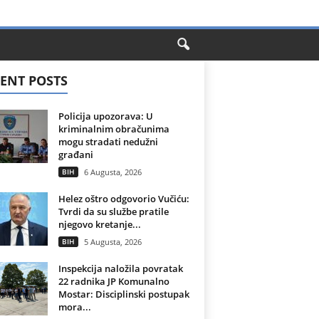
ENT POSTS
Policija upozorava: U
kriminalnim obračunima
mogu stradati nedužni
građani
BIH
6 Augusta, 2026
Helez oštro odgovorio Vučiću:
Tvrdi da su službe pratile
njegovo kretanje...
BIH
5 Augusta, 2026
Inspekcija naložila povratak
22 radnika JP Komunalno
Mostar: Disciplinski postupak
mora...