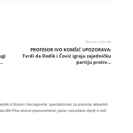
Naredni članak
PROFESOR IVO KOMŠIĆ UPOZORAVA:
ugi
Tvrdi da Dodik i Čović igraju zajedničku
o…
partiju protiv…
rednik iz Bosne i Hercegovine, specijalizovan za praćenje aktuelnih
alu BiH Plus donosi pravovremene, jasne i pouzdane vijesti iz svih