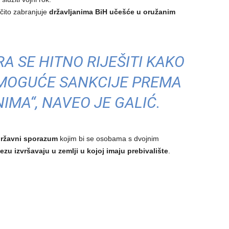
ičito zabranjuje
državljanima BiH učešće u oružanim
A SE HITNO RIJEŠITI KAKO
E MOGUĆE SANKCIJE PREMA
MA“, NAVEO JE GALIĆ.
ržavni sporazum
kojim bi se osobama s dvojnim
zu izvršavaju u zemlji u kojoj imaju prebivalište
.