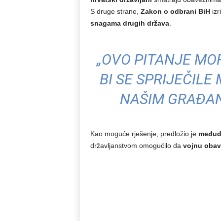
S druge strane,
Zakon o odbrani BiH
izr
snagama drugih država
.
„OVO PITANJE MOR
BI SE SPRIJEČIL
NAŠIM GRAĐANI
Kao moguće rješenje, predložio je
međud
državljanstvom omogućilo da
vojnu obave