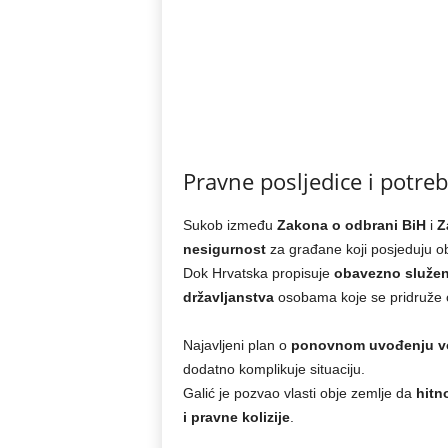
Pravne posljedice i potr
Sukob između
Zakona o odbrani BiH
i
Z
nesigurnost
za građane koji posjeduju ob
Dok Hrvatska propisuje
obavezno služen
državljanstva
osobama koje se pridruže
Najavljeni plan o
ponovnom uvođenju vo
dodatno komplikuje situaciju.
Galić je pozvao vlasti obje zemlje da
hitn
i pravne kolizije
.