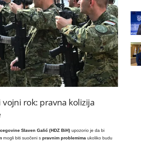
vojni rok: pravna kolizija
e
rcegovine Slaven Galić (HDZ BiH)
upozorio je da bi
m
mogli biti suočeni s
pravnim problemima
ukoliko budu