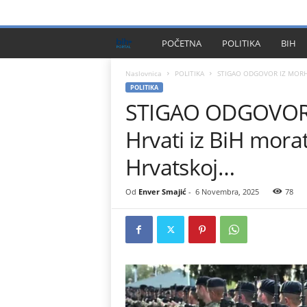
PRIVACY POLICY
IMPRESSUM
O NAMA
KONTA
B
POČETNA
POLITIKA
BIH
I
Naslovnica
POLITIKA
STIGAO ODGOVOR IZ MORH-a: 
POLITIKA
STIGAO ODGOVOR I
H
Hrvati iz BiH morati
P
Hrvatskoj…
l
Od
Enver Smajić
-
6 Novembra, 2025
78
u
s