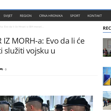
KT
SVIJET
REGION
CRNA HRONIKA
SPORT
KONTAKT
Evo da li će Hrvati iz BiH morati...
REC
Z MORH-a: Evo da li će
 služiti vojsku u
0