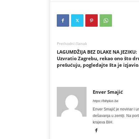
Prethodni članak
LAGUMDŽIJA BEZ DLAKE NA JEZIKU:
Uzvratio Zagrebu, rekao ono što dr
prešućuju, pogledajte šta je izjavi
Enver Smajić
https://bihplus.ba
Enver Smajić je novinar i u
dešavanja u zemlji. Na port
krajeva BiH.