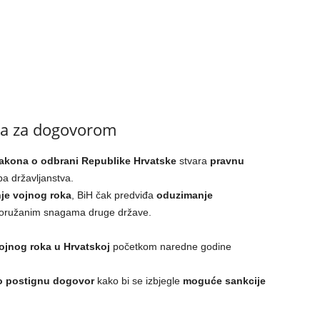
eba za dogovorom
akona o odbrani Republike Hrvatske
stvara
pravnu
a državljanstva.
je vojnog roka
, BiH čak predviđa
oduzimanje
 oružanim snagama druge države.
jnog roka u Hrvatskoj
početkom naredne godine
o postignu dogovor
kako bi se izbjegle
moguće sankcije