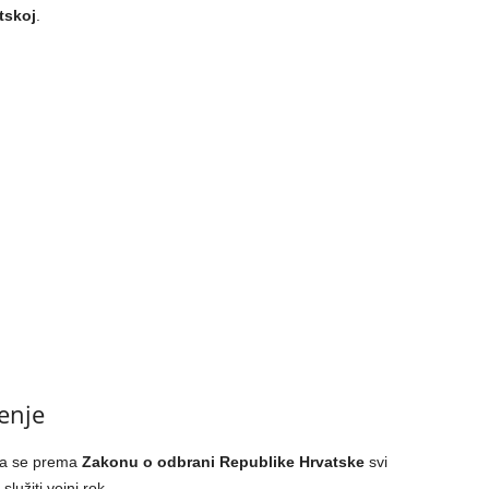
tskoj
.
enje
 da se prema
Zakonu o odbrani Republike Hrvatske
svi
užiti vojni rok.