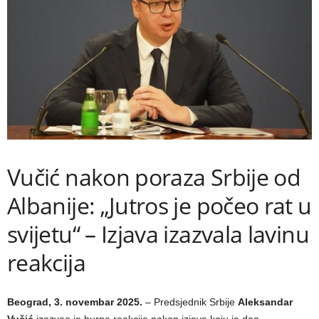
Vučić nakon poraza Srbije od
Albanije: „Jutros je počeo rat u
svijetu“ – Izjava izazvala lavinu
reakcija
Beograd, 3. novembar 2025.
– Predsjednik Srbije
Aleksandar
Vučić
izazvao je burne reakcije nakon izjave koju je dao