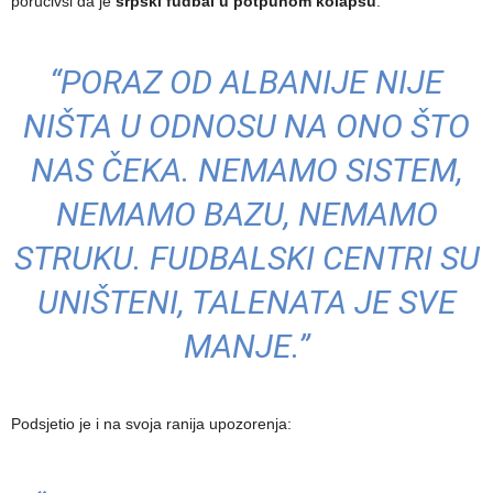
poručivši da je
srpski fudbal u potpunom kolapsu
:
“PORAZ OD ALBANIJE NIJE
NIŠTA U ODNOSU NA ONO ŠTO
NAS ČEKA. NEMAMO SISTEM,
NEMAMO BAZU, NEMAMO
STRUKU. FUDBALSKI CENTRI SU
UNIŠTENI, TALENATA JE SVE
MANJE.”
Podsjetio je i na svoja ranija upozorenja: