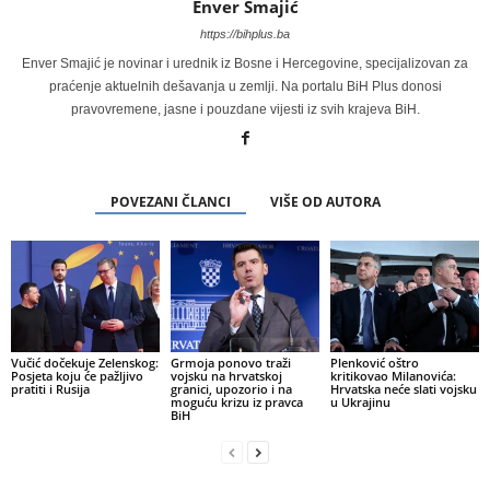
Enver Smajić
https://bihplus.ba
Enver Smajić je novinar i urednik iz Bosne i Hercegovine, specijalizovan za
praćenje aktuelnih dešavanja u zemlji. Na portalu BiH Plus donosi
pravovremene, jasne i pouzdane vijesti iz svih krajeva BiH.
POVEZANI ČLANCI
VIŠE OD AUTORA
Vučić dočekuje Zelenskog:
Grmoja ponovo traži
Plenković oštro
Posjeta koju će pažljivo
vojsku na hrvatskoj
kritikovao Milanovića:
pratiti i Rusija
granici, upozorio i na
Hrvatska neće slati vojsku
moguću krizu iz pravca
u Ukrajinu
BiH