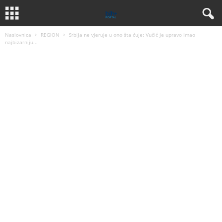
Naslovnica
REGION
Srbija ne vjeruje u ono šta čuje: Vučić je upravo imao
najbizarniju...