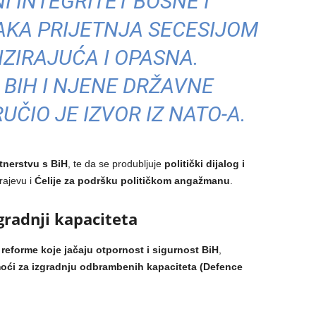
I INTEGRITET BOSNE I
AKA PRIJETNJA SECESIJOM
IZIRAJUĆA I OPASNA.
BIH I NJENE DRŽAVNE
RUČIO JE IZVOR IZ NATO-A.
tnerstvu s BiH
, te da se produbljuje
politički dijalog i
rajevu i
Ćelije za podršku političkom angažmanu
.
radnji kapaciteta
a
reforme koje jačaju otpornost i sigurnost BiH
,
oći za izgradnju odbrambenih kapaciteta (Defence