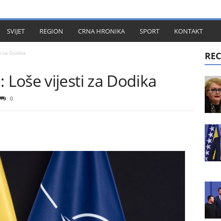
KT
SVIJET
REGION
CRNA HRONIKA
SPORT
KONTAKT
i za Dodika
REC
Loše vijesti za Dodika
0