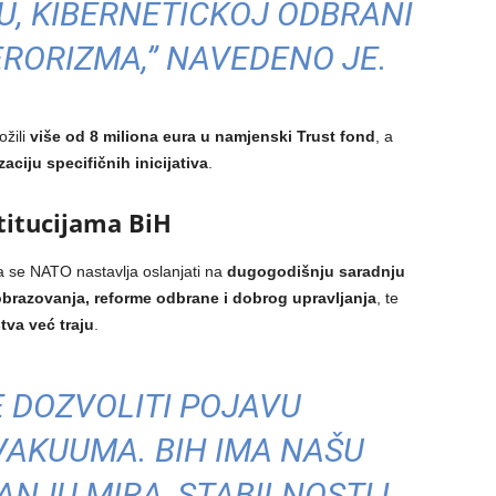
, KIBERNETIČKOJ ODBRANI
TERORIZMA,” NAVEDENO JE.
ožili
više od 8 miliona eura u namjenski Trust fond
, a
zaciju specifičnih inicijativa
.
titucijama BiH
a se NATO nastavlja oslanjati na
dugogodišnju saradnju
brazovanja, reforme odbrane i dobrog upravljanja
, te
tva već traju
.
 DOZVOLITI POJAVU
AKUUMA. BIH IMA NAŠU
NJU MIRA, STABILNOSTI I