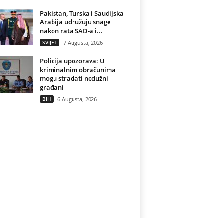
Pakistan, Turska i Saudijska
Arabija udružuju snage
nakon rata SAD-a i...
SVIJET
7 Augusta, 2026
Policija upozorava: U
kriminalnim obračunima
mogu stradati nedužni
građani
BIH
6 Augusta, 2026