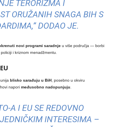
NJE TERORIZMA I
ST ORUŽANIH SNAGA BIH S
ARDIMA,” DODAO JE.
krenuti novi programi saradnje
u više područja — borbi
j policiji i kriznom menadžmentu.
 EU
 unija
blisko sarađuju u BiH
, posebno u okviru
jihovi napori
međusobno nadopunjuju
.
O-A I EU SE REDOVNO
JEDNIČKIM INTERESIMA –