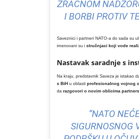
ZRAČNOM NADZORU
I BORBI PROTIV 
Saveznici i partneri NATO-a do sada su ul
imenovani su i
stručnjaci koji vode reali
Nastavak saradnje s ins
Na kraju, predstavnik Saveza je istakao d
s BiH
u oblasti
profesionalnog vojnog o
da
razgovori o novim oblicima partners
“NATO NEĆE
SIGURNOSNOG V
PODRŠKU U OČUVA