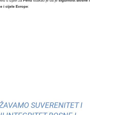
elu u izjavi za
Fenu
istakao je da je
sigurnost Bosne i
e i cijele Evrope
:
ŽAVAMO SUVERENITET I