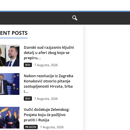
ENT POSTS
Danski sud razjasnio ključni
detalj u aferi zbog koje se
prepiru...
BIH
7 Augusta, 2026
Nakon rezolucije iz Zagreba
Konaković otvorio pitanje
zastupljenosti Hrvata, Srba
i...
BIH
7 Augusta, 2026
Vučić dočekuje Zelenskog:
Posjeta koju će pažljivo
pratiti i Rusija
REGION
7 Augusta, 2026