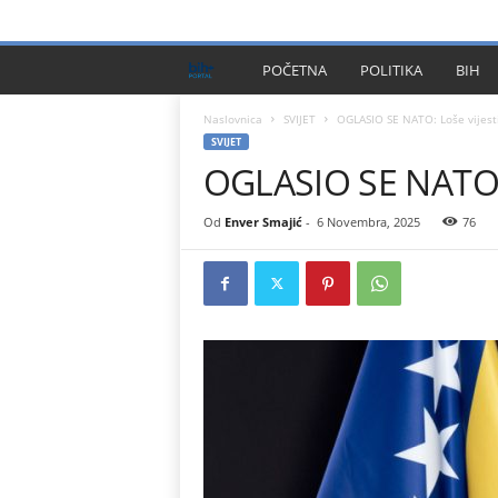
PRIVACY POLICY
IMPRESSUM
O NAMA
KONTA
B
POČETNA
POLITIKA
BIH
I
Naslovnica
SVIJET
OGLASIO SE NATO: Loše vijest
SVIJET
OGLASIO SE NATO: 
H
P
Od
Enver Smajić
-
6 Novembra, 2025
76
l
u
s