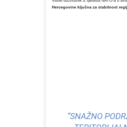
Visoki dužnosnik iz sjedišta NATO-a u Bris
Hercegovine ključna za stabilnost regij
“SNAŽNO PODR