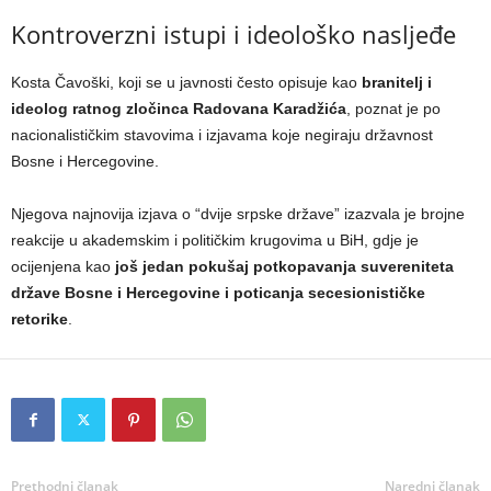
Kontroverzni istupi i ideološko nasljeđe
Kosta Čavoški, koji se u javnosti često opisuje kao
branitelj i
ideolog ratnog zločinca Radovana Karadžića
, poznat je po
nacionalističkim stavovima i izjavama koje negiraju državnost
Bosne i Hercegovine.
Njegova najnovija izjava o “dvije srpske države” izazvala je brojne
reakcije u akademskim i političkim krugovima u BiH, gdje je
ocijenjena kao
još jedan pokušaj potkopavanja suvereniteta
države Bosne i Hercegovine i poticanja secesionističke
retorike
.
Prethodni članak
Naredni članak