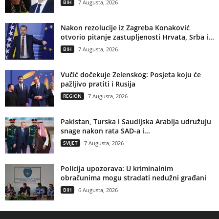
BIH
7 Augusta, 2026
Nakon rezolucije iz Zagreba Konaković
otvorio pitanje zastupljenosti Hrvata, Srba i...
BIH
7 Augusta, 2026
Vučić dočekuje Zelenskog: Posjeta koju će
pažljivo pratiti i Rusija
REGION
7 Augusta, 2026
Pakistan, Turska i Saudijska Arabija udružuju
snage nakon rata SAD-a i...
SVIJET
7 Augusta, 2026
Policija upozorava: U kriminalnim
obračunima mogu stradati nedužni građani
BIH
6 Augusta, 2026