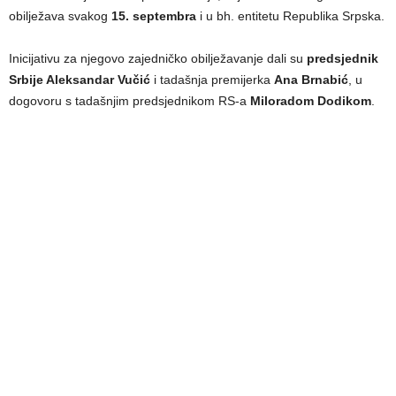
obilježava svakog
15. septembra
i u bh. entitetu Republika Srpska.
Inicijativu za njegovo zajedničko obilježavanje dali su
predsjednik
Srbije Aleksandar Vučić
i tadašnja premijerka
Ana Brnabić
, u
dogovoru s tadašnjim predsjednikom RS-a
Miloradom Dodikom
.