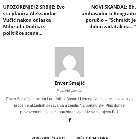
UPOZORENJE IZ SRBIJE: Evo
NOVI SKANDAL: Bh.
šta planira Aleksandar
ambasador u Beogradu
Vučić nakon odlaska
poručio – “Schmidt je
Milorada Dodika s
dobio zadatak da…”
političke scene…
Enver Smajić
https://bihplus.ba
Enver Smajić je novinar i urednik iz Bosne i Hercegovine, specijalizovan za
praćenje aktuelnih dešavanja u zemlji. Na portalu BiH Plus donosi
pravovremene, jasne i pouzdane vijesti iz svih krajeva BiH.
POVEZANI ČLANCI
VIŠE OD AUTORA