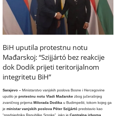
BiH uputila protestnu notu
Mađarskoj: “Szijjártó bez reakcije
dok Dodik prijeti teritorijalnom
integritetu BiH”
Sarajevo –
Ministarstvo vanjskih poslova Bosne i Hercegovine
uputilo je
protestnu notu Vladi Mađarske
zbog jučerašnjeg
zvaničnog prijema
Milorada Dodika
u Budimpešti, tokom kojeg ga
je
ministar vanjskih poslova Péter Szijjártó
predstavio kao
“predsjednika Republike Srpske”, iako je
Centralna izborna