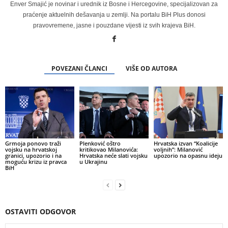
Enver Smajić je novinar i urednik iz Bosne i Hercegovine, specijalizovan za
praćenje aktuelnih dešavanja u zemlji. Na portalu BiH Plus donosi
pravovremene, jasne i pouzdane vijesti iz svih krajeva BiH.
POVEZANI ČLANCI
VIŠE OD AUTORA
Grmoja ponovo traži
Plenković oštro
Hrvatska izvan “Koalicije
vojsku na hrvatskoj
kritikovao Milanovića:
voljnih”: Milanović
granici, upozorio i na
Hrvatska neće slati vojsku
upozorio na opasnu ideju
moguću krizu iz pravca
u Ukrajinu
BiH
OSTAVITI ODGOVOR