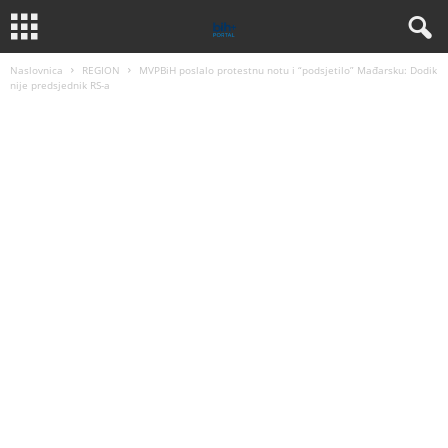
Naslovnica
REGION
MVPBiH poslalo protestnu notu i “podsjetilo” Mađarsku: Dodik
nije predsjednik RS-a