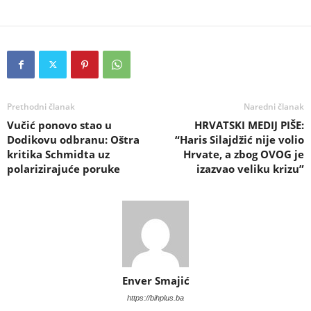
Prethodni članak
Naredni članak
Vučić ponovo stao u
HRVATSKI MEDIJ PIŠE:
Dodikovu odbranu: Oštra
“Haris Silajdžić nije volio
kritika Schmidta uz
Hrvate, a zbog OVOG je
polarizirajuće poruke
izazvao veliku krizu”
Enver Smajić
https://bihplus.ba