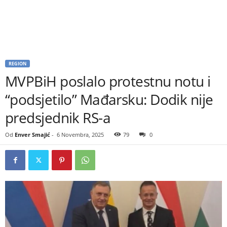
REGION
MVPBiH poslalo protestnu notu i
“podsjetilo” Mađarsku: Dodik nije
predsjednik RS-a
Od
Enver Smajić
-
6 Novembra, 2025
79
0