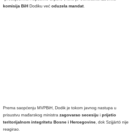
komisija BiH
Dodiku već
oduzela mandat
.
Prema saopćenju MVPBiH, Dodik je tokom javnog nastupa u
prisustvu mađarskog ministra
zagovarao secesiju
i
prijetio
teritorijalnom integritetu Bosne i Hercegovine
, dok Szijjártó nije
reagirao.