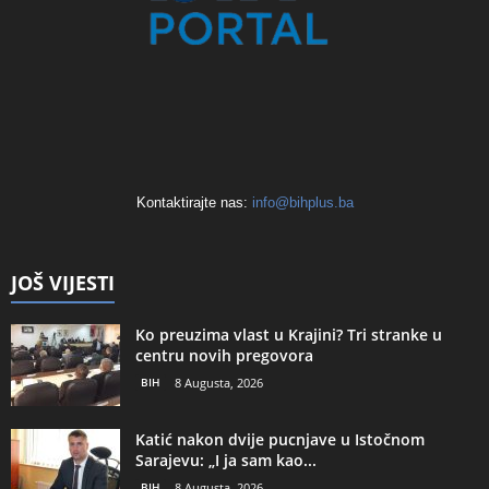
Kontaktirajte nas:
info@bihplus.ba
JOŠ VIJESTI
Ko preuzima vlast u Krajini? Tri stranke u
centru novih pregovora
BIH
8 Augusta, 2026
Katić nakon dvije pucnjave u Istočnom
Sarajevu: „I ja sam kao...
BIH
8 Augusta, 2026