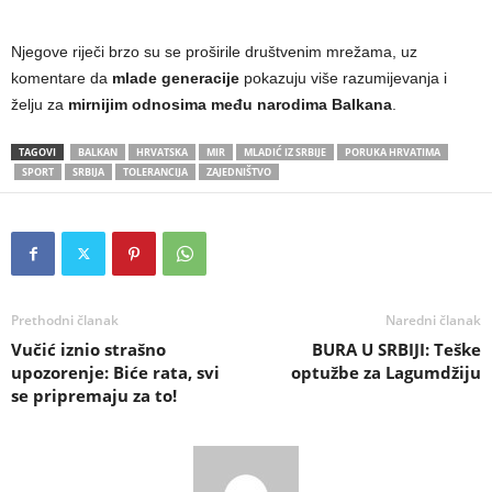
Njegove riječi brzo su se proširile društvenim mrežama, uz
komentare da
mlade generacije
pokazuju više razumijevanja i
želju za
mirnijim odnosima među narodima Balkana
.
TAGOVI
BALKAN
HRVATSKA
MIR
MLADIĆ IZ SRBIJE
PORUKA HRVATIMA
SPORT
SRBIJA
TOLERANCIJA
ZAJEDNIŠTVO
Prethodni članak
Naredni članak
Vučić iznio strašno
BURA U SRBIJI: Teške
upozorenje: Biće rata, svi
optužbe za Lagumdžiju
se pripremaju za to!