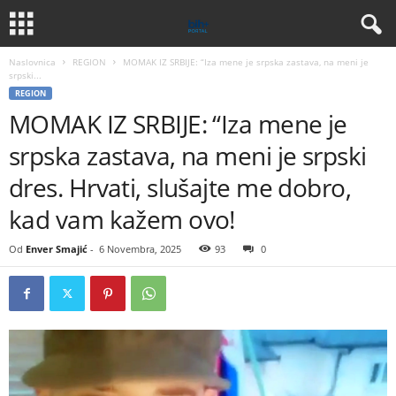
Naslovnica
REGION
MOMAK IZ SRBIJE: “Iza mene je srpska zastava, na meni je
srpski...
REGION
MOMAK IZ SRBIJE: “Iza mene je
srpska zastava, na meni je srpski
dres. Hrvati, slušajte me dobro,
kad vam kažem ovo!
Od
Enver Smajić
-
6 Novembra, 2025
93
0