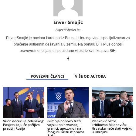
Enver Smajić
https://bihplus.ba
Enver Smajić je novinar i urednik iz Bosne i Hercegovine, specijalizovan za
praćenje aktuelnih dešavanja u zemlji. Na portalu BiH Plus donosi
pravovremene, jasne i pouzdane vijesti iz svih krajeva BiH.
POVEZANI ČLANCI
VIŠE OD AUTORA
Vučić dočekuje Zelenskog:
Grmoja ponovo traži
Plenković oštro
Posjeta koju će pažljivo
vojsku na hrvatskoj
kritikovao Milanovića:
pratiti i Rusija
granici, upozorio i na
Hrvatska neće slati vojsku
moguću krizu iz pravca
u Ukrajinu
BiH