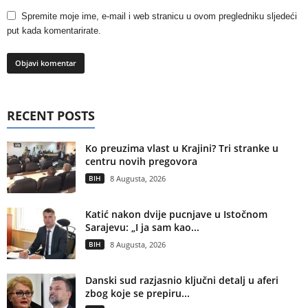
Spremite moje ime, e-mail i web stranicu u ovom pregledniku sljedeći
put kada komentarirate.
RECENT POSTS
Ko preuzima vlast u Krajini? Tri stranke u
centru novih pregovora
BIH
8 Augusta, 2026
Katić nakon dvije pucnjave u Istočnom
Sarajevu: „I ja sam kao...
BIH
8 Augusta, 2026
Danski sud razjasnio ključni detalj u aferi
zbog koje se prepiru...