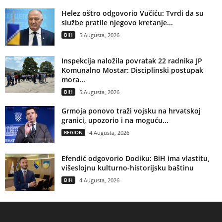
Helez oštro odgovorio Vučiću: Tvrdi da su
službe pratile njegovo kretanje...
BIH
5 Augusta, 2026
Inspekcija naložila povratak 22 radnika JP
Komunalno Mostar: Disciplinski postupak
mora...
BIH
5 Augusta, 2026
Grmoja ponovo traži vojsku na hrvatskoj
granici, upozorio i na moguću...
REGION
4 Augusta, 2026
Efendić odgovorio Dodiku: BiH ima vlastitu,
višeslojnu kulturno-historijsku baštinu
BIH
4 Augusta, 2026