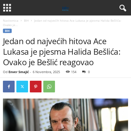
Naslovnica
BIH
Jedan od najvećih hitova Ace Lukasa je pjesma Halida Bešlića:
Ovako je...
BIH
Jedan od najvećih hitova Ace
Lukasa je pjesma Halida Bešlića:
Ovako je Bešlić reagovao
Od
Enver Smajić
-
6 Novembra, 2025
154
0