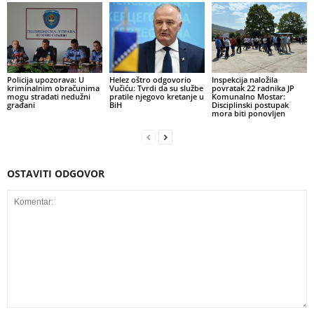
Policija upozorava: U
Helez oštro odgovorio
Inspekcija naložila
kriminalnim obračunima
Vučiću: Tvrdi da su službe
povratak 22 radnika JP
mogu stradati nedužni
pratile njegovo kretanje u
Komunalno Mostar:
građani
BiH
Disciplinski postupak
mora biti ponovljen
OSTAVITI ODGOVOR