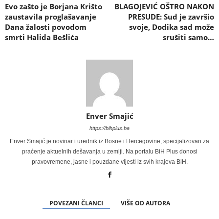
Evo zašto je Borjana Krišto
BLAGOJEVIĆ OŠTRO NAKON
zaustavila proglašavanje
PRESUDE: Sud je završio
Dana žalosti povodom
svoje, Dodika sad može
smrti Halida Bešlića
srušiti samo…
Enver Smajić
https://bihplus.ba
Enver Smajić je novinar i urednik iz Bosne i Hercegovine, specijalizovan za
praćenje aktuelnih dešavanja u zemlji. Na portalu BiH Plus donosi
pravovremene, jasne i pouzdane vijesti iz svih krajeva BiH.
POVEZANI ČLANCI
VIŠE OD AUTORA