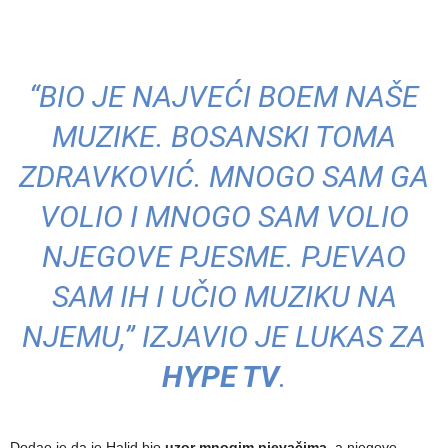
“BIO JE NAJVEĆI BOEM NAŠE
MUZIKE. BOSANSKI TOMA
ZDRAVKOVIĆ. MNOGO SAM GA
VOLIO I MNOGO SAM VOLIO
NJEGOVE PJESME. PJEVAO
SAM IH I UČIO MUZIKU NA
NJEMU,” IZJAVIO JE LUKAS ZA
HYPE TV
.
Dodao je da je Halid bio
uzor mnogim pjevačima
, a njegove