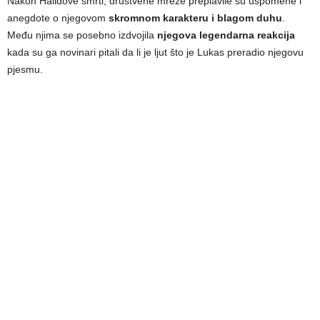
Nakon Halidove smrti, društvene mreže preplavile su uspomene i
anegdote o njegovom
skromnom karakteru i blagom duhu
.
Među njima se posebno izdvojila
njegova legendarna reakcija
kada su ga novinari pitali da li je ljut što je Lukas preradio njegovu
pjesmu.