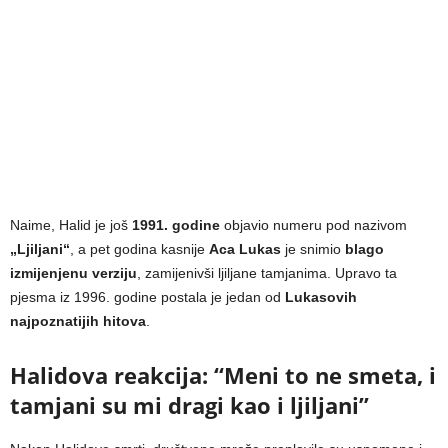
Naime, Halid je još
1991. godine
objavio numeru pod nazivom
„Ljiljani“
, a pet godina kasnije
Aca Lukas
je snimio
blago
izmijenjenu verziju
, zamijenivši ljiljane tamjanima. Upravo ta
pjesma iz 1996. godine postala je jedan od
Lukasovih
najpoznatijih hitova
.
Halidova reakcija: “Meni to ne smeta, i
tamjani su mi dragi kao i ljiljani”