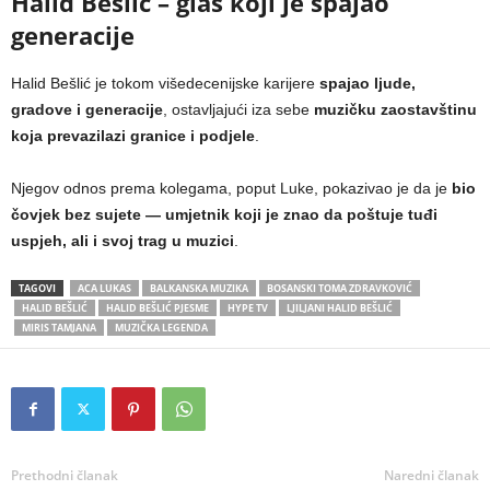
Halid Bešlić – glas koji je spajao
generacije
Halid Bešlić je tokom višedecenijske karijere
spajao ljude,
gradove i generacije
, ostavljajući iza sebe
muzičku zaostavštinu
koja prevazilazi granice i podjele
.
Njegov odnos prema kolegama, poput Luke, pokazivao je da je
bio
čovjek bez sujete — umjetnik koji je znao da poštuje tuđi
uspjeh, ali i svoj trag u muzici
.
TAGOVI
ACA LUKAS
BALKANSKA MUZIKA
BOSANSKI TOMA ZDRAVKOVIĆ
HALID BEŠLIĆ
HALID BEŠLIĆ PJESME
HYPE TV
LJILJANI HALID BEŠLIĆ
MIRIS TAMJANA
MUZIČKA LEGENDA
Prethodni članak
Naredni članak