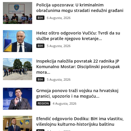
Policija upozorava: U kriminalnim
obračunima mogu stradati nedužni građani
BIH
6 Augusta, 2026
Helez oštro odgovorio Vučiću: Tvrdi da su
službe pratile njegovo kretanje...
BIH
5 Augusta, 2026
Inspekcija naložila povratak 22 radnika JP
Komunalno Mostar: Disciplinski postupak
mora...
BIH
5 Augusta, 2026
Grmoja ponovo traži vojsku na hrvatskoj
granici, upozorio i na moguću...
REGION
4 Augusta, 2026
Efendić odgovorio Dodiku: BiH ima vlastitu,
višeslojnu kulturno-historijsku baštinu