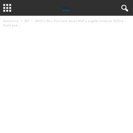
Naslovnica
BIH
HAOS U RS-u: Planirana akcija MUP-a pogađa strukture SNSD-a –
Dodik pod...