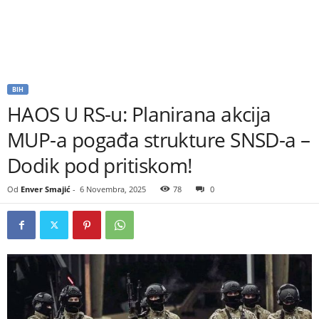
BIH
HAOS U RS-u: Planirana akcija
MUP-a pogađa strukture SNSD-a –
Dodik pod pritiskom!
Od
Enver Smajić
-
6 Novembra, 2025
78
0