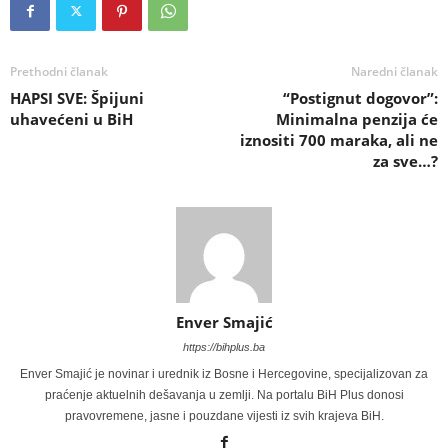
Prethodni članak
Naredni članak
HAPSI SVE: Špijuni
“Postignut dogovor”:
uhavećeni u BiH
Minimalna penzija će
iznositi 700 maraka, ali ne
za sve…?
Enver Smajić
https://bihplus.ba
Enver Smajić je novinar i urednik iz Bosne i Hercegovine, specijalizovan za
praćenje aktuelnih dešavanja u zemlji. Na portalu BiH Plus donosi
pravovremene, jasne i pouzdane vijesti iz svih krajeva BiH.