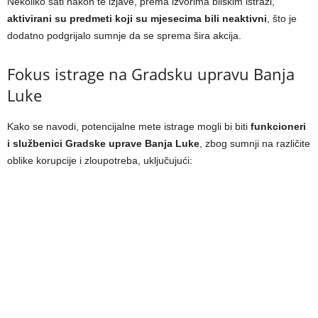
Nekoliko sati nakon te izjave, prema izvorima bliskim istrazi,
aktivirani su predmeti koji su mjesecima bili neaktivni
, što je
dodatno podgrijalo sumnje da se sprema šira akcija.
Fokus istrage na Gradsku upravu Banja
Luke
Kako se navodi, potencijalne mete istrage mogli bi biti
funkcioneri
i službenici Gradske uprave Banja Luke
, zbog sumnji na različite
oblike korupcije i zloupotreba, uključujući: