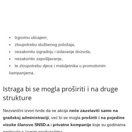
trgovinu uticajem,
zloupotrebu službenog položaja,
nezakonitu izgradnju i izdavanje dozvola,
nezakonito zapošljavanje,
te zloupotrebu djece i maloljetnika u promotivnim
kampanjama.
Istraga bi se mogla proširiti i na druge
strukture
Nezvanični izvori tvrde da se akcija
neće zaustaviti samo na
gradskoj administraciji
, već bi se mogla
proširiti i na pojedine
visoke članove SNSD-a
i
privatne kompanije
koje su godinama
poslovale s javnim preduzećima.