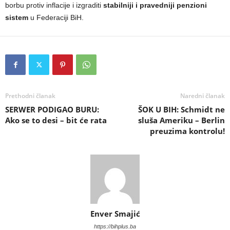
borbu protiv inflacije i izgraditi
stabilniji i pravedniji penzioni
sistem
u Federaciji BiH.
Prethodni članak
Naredni članak
SERWER PODIGAO BURU:
ŠOK U BIH: Schmidt ne
Ako se to desi – bit će rata
sluša Ameriku – Berlin
preuzima kontrolu!
Enver Smajić
https://bihplus.ba