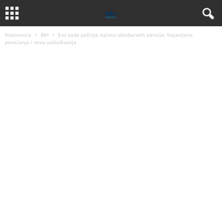
Naslovnica
BIH
Evo kada počinje isplata oktobarskih penzija: Najavljena
povećanja i nova usklađivanja