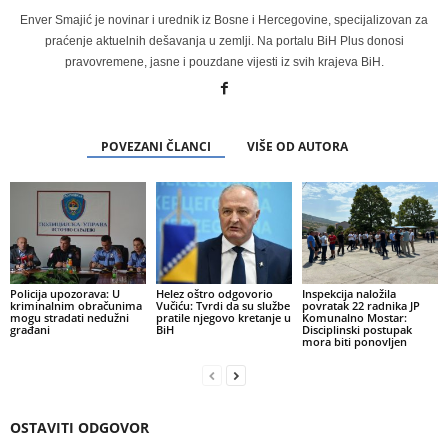
Enver Smajić je novinar i urednik iz Bosne i Hercegovine, specijalizovan za
praćenje aktuelnih dešavanja u zemlji. Na portalu BiH Plus donosi
pravovremene, jasne i pouzdane vijesti iz svih krajeva BiH.
POVEZANI ČLANCI
VIŠE OD AUTORA
Policija upozorava: U
Helez oštro odgovorio
Inspekcija naložila
kriminalnim obračunima
Vučiću: Tvrdi da su službe
povratak 22 radnika JP
mogu stradati nedužni
pratile njegovo kretanje u
Komunalno Mostar:
građani
BiH
Disciplinski postupak
mora biti ponovljen
OSTAVITI ODGOVOR