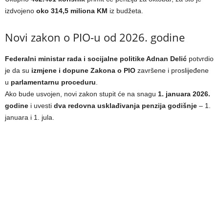
izdvojeno
oko 314,5 miliona KM
iz budžeta.
Novi zakon o PIO-u od 2026. godine
Federalni ministar rada i socijalne politike Adnan Delić
potvrdio
je da su
izmjene i dopune Zakona o PIO
završene i proslijeđene
u
parlamentarnu proceduru
.
Ako bude usvojen, novi zakon stupit će na snagu
1. januara 2026.
godine
i uvesti
dva redovna usklađivanja penzija godišnje
– 1.
januara i 1. jula.