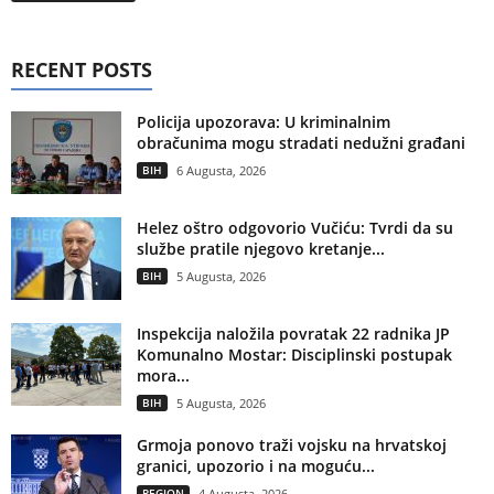
RECENT POSTS
Policija upozorava: U kriminalnim
obračunima mogu stradati nedužni građani
BIH
6 Augusta, 2026
Helez oštro odgovorio Vučiću: Tvrdi da su
službe pratile njegovo kretanje...
BIH
5 Augusta, 2026
Inspekcija naložila povratak 22 radnika JP
Komunalno Mostar: Disciplinski postupak
mora...
BIH
5 Augusta, 2026
Grmoja ponovo traži vojsku na hrvatskoj
granici, upozorio i na moguću...
REGION
4 Augusta, 2026