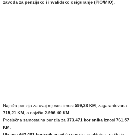
zavoda za penzijsko i invalidsko osiguranje (PIO/MIO)
.
Najniža penzija za ovaj mjesec iznosi
599,28 KM
, zagarantovana
715,21 KM
, a najviša
2.996,40 KM
.
Prosječna samostalna penzija za
373.471 korisnika
iznosi
761,57
KM
.
Ukupno
462.491 korisnik
primit će penziju za oktobar, za što je