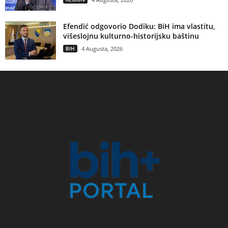
Efendić odgovorio Dodiku: BiH ima vlastitu,
višeslojnu kulturno-historijsku baštinu
BIH
4 Augusta, 2026