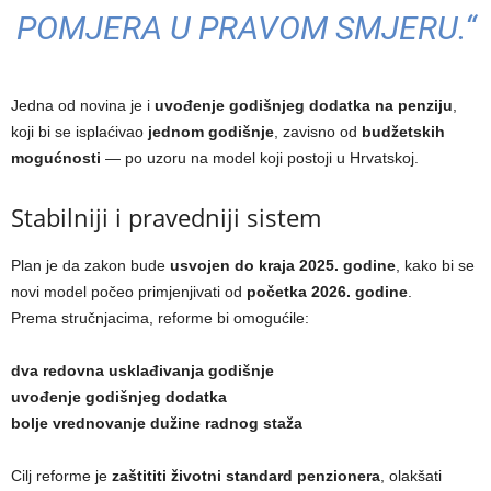
POMJERA U PRAVOM SMJERU.“
Jedna od novina je i
uvođenje godišnjeg dodatka na penziju
,
koji bi se isplaćivao
jednom godišnje
, zavisno od
budžetskih
mogućnosti
— po uzoru na model koji postoji u Hrvatskoj.
Stabilniji i pravedniji sistem
Plan je da zakon bude
usvojen do kraja 2025. godine
, kako bi se
novi model počeo primjenjivati od
početka 2026. godine
.
Prema stručnjacima, reforme bi omogućile:
dva redovna usklađivanja godišnje
uvođenje godišnjeg dodatka
bolje vrednovanje dužine radnog staža
Cilj reforme je
zaštititi životni standard penzionera
, olakšati