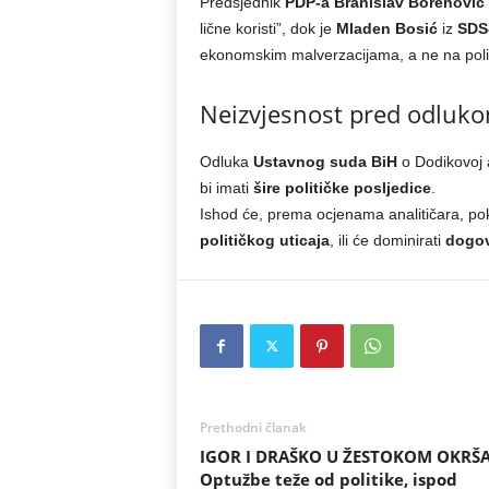
Predsjednik
PDP-a Branislav Borenović
lične koristi”, dok je
Mladen Bosić
iz
SDS
ekonomskim malverzacijama, a ne na polit
Neizvjesnost pred odluk
Odluka
Ustavnog suda BiH
o Dodikovoj a
bi imati
šire političke posljedice
.
Ishod će, prema ocjenama analitičara, po
političkog uticaja
, ili će dominirati
dogov
Prethodni članak
IGOR I DRAŠKO U ŽESTOKOM OKRŠA
Optužbe teže od politike, ispod