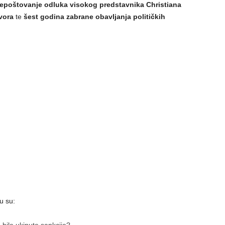
epoštovanje odluka visokog predstavnika Christiana
vora
te
šest godina zabrane obavljanja političkih
u su: