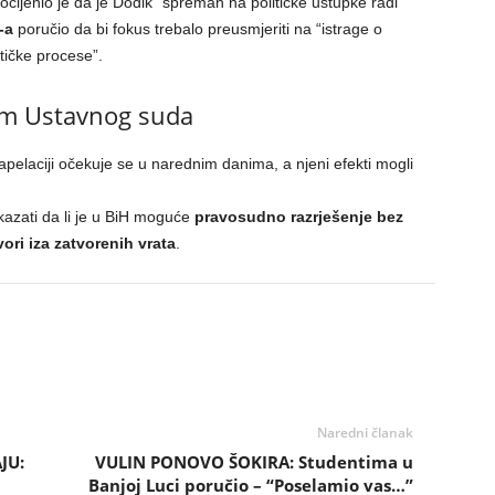
ocijenio je da je Dodik “spreman na političke ustupke radi
-a
poručio da bi fokus trebalo preusmjeriti na “istrage o
ičke procese”.
om Ustavnog suda
pelaciji očekuje se u narednim danima, a njeni efekti mogli
kazati da li je u BiH moguće
pravosudno razrješenje bez
ori iza zatvorenih vrata
.
Naredni članak
JU:
VULIN PONOVO ŠOKIRA: Studentima u
Banjoj Luci poručio – “Poselamio vas…”