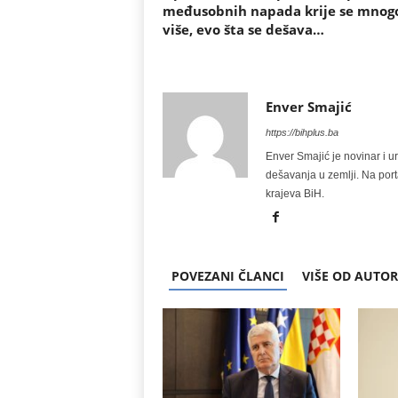
međusobnih napada krije se mnog
više, evo šta se dešava…
Enver Smajić
https://bihplus.ba
Enver Smajić je novinar i u
dešavanja u zemlji. Na port
krajeva BiH.
POVEZANI ČLANCI
VIŠE OD AUTO