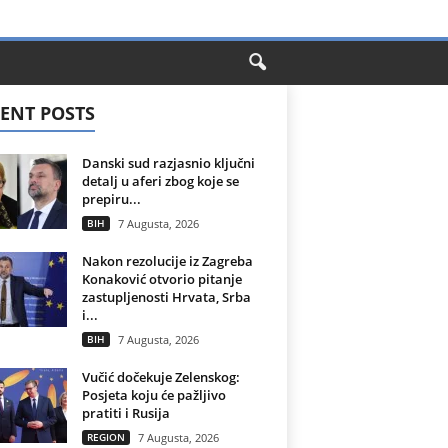
ENT POSTS
Danski sud razjasnio ključni
detalj u aferi zbog koje se
prepiru...
BIH
7 Augusta, 2026
Nakon rezolucije iz Zagreba
Konaković otvorio pitanje
zastupljenosti Hrvata, Srba
i...
BIH
7 Augusta, 2026
Vučić dočekuje Zelenskog:
Posjeta koju će pažljivo
pratiti i Rusija
REGION
7 Augusta, 2026