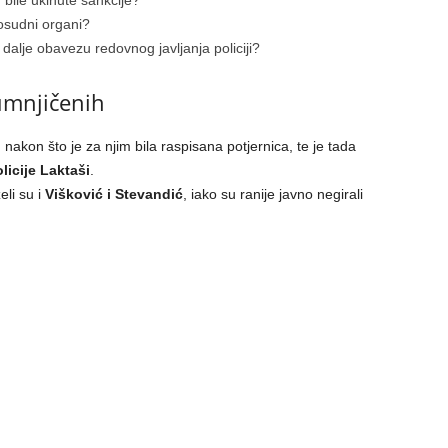
 bile ukinute sankcije?
vosudni organi?
i dalje obavezu redovnog javljanja policiji?
umnjičenih
, nakon što je za njim bila raspisana potjernica, te je tada
licije Laktaši
.
eli su i
Višković i Stevandić
, iako su ranije javno negirali