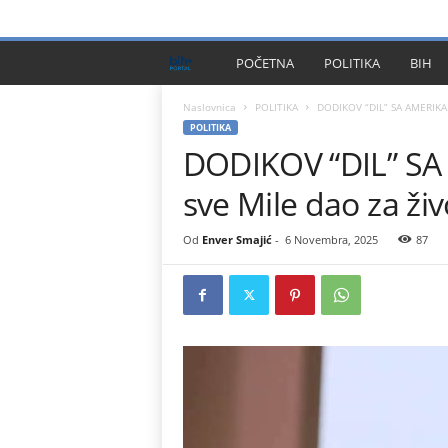
PRIVACY POLICY
IMPRESSUM
O NAMA
KONTA
B
POČETNA
POLITIKA
BIH
I
Naslovnica
POLITIKA
DODIKOV “DIL” SA AMERIKANC
POLITIKA
DODIKOV “DIL” SA
H
sve Mile dao za ži
P
l
Od
Enver Smajić
-
6 Novembra, 2025
87
u
s