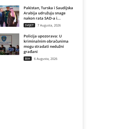
Pakistan, Turska i Saudijska
Arabija udružuju snage
nakon rata SAD-a i...
SVIJET
7 Augusta, 2026
Policija upozorava: U
kriminalnim obračunima
mogu stradati nedužni
građani
BIH
6 Augusta, 2026