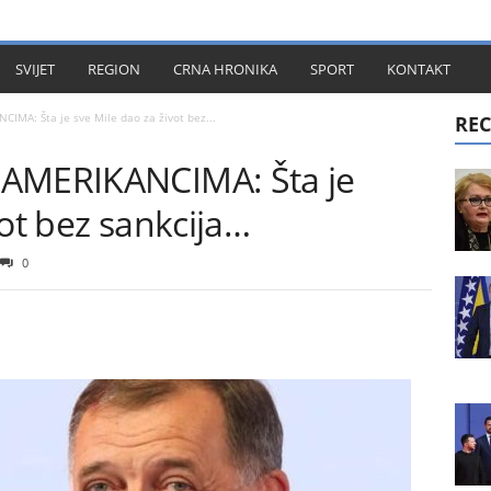
KT
SVIJET
REGION
CRNA HRONIKA
SPORT
KONTAKT
IMA: Šta je sve Mile dao za život bez...
REC
 AMERIKANCIMA: Šta je
vot bez sankcija…
0