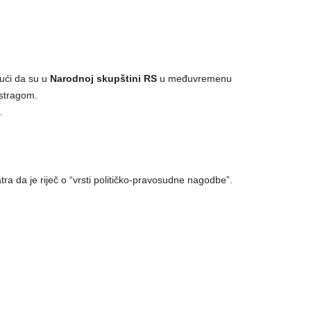
ući da su u
Narodnoj skupštini RS
u međuvremenu
istragom.
.
tra da je riječ o “vrsti političko-pravosudne nagodbe”.