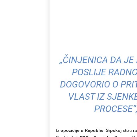
„ČINJENICA DA JE
POSLIJE RADNO
DOGOVORIO O PRI
VLAST IZ SJENK
PROCESE“,
Iz
opozicije u Republici Srpskoj
stižu ra