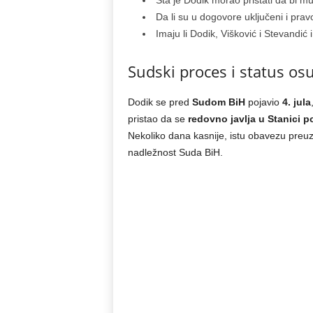
Šta je Dodik morao pristati da bi mu
Da li su u dogovore uključeni i pra
Imaju li Dodik, Višković i Stevandić 
Sudski proces i status os
Dodik se pred
Sudom BiH
pojavio
4. jula
pristao da se
redovno javlja u Stanici po
Nekoliko dana kasnije, istu obavezu preuz
nadležnost Suda BiH.