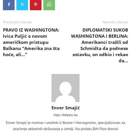
Prethodni članak
Naredni članak
PRAVO IZ WASHINGTONA:
DIPLOMATSKI SUKOB
Ivica Puljić o novom
WASHINGTONA I BERLINA:
američkom pristupu
Amerikanci tražili od
Balkanu “Amerika zna šta
Schmidta da podnese
hoće, ali…”
ostavku, on odbio i rekao
da…
Enver Smajić
https://bihplus.ba
Enver Smajić je novinar i urednik iz Bosne i Hercegovine, specijalizovan za
praćenje aktuelnih dešavanja u zemlji. Na portalu BiH Plus donosi