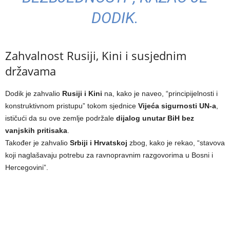
DODIK.
Zahvalnost Rusiji, Kini i susjednim
državama
Dodik je zahvalio
Rusiji i Kini
na, kako je naveo, “principijelnosti i
konstruktivnom pristupu” tokom sjednice
Vijeća sigurnosti UN-a
,
ističući da su ove zemlje podržale
dijalog unutar BiH bez
vanjskih pritisaka
.
Također je zahvalio
Srbiji i Hrvatskoj
zbog, kako je rekao, “stavova
koji naglašavaju potrebu za ravnopravnim razgovorima u Bosni i
Hercegovini”.