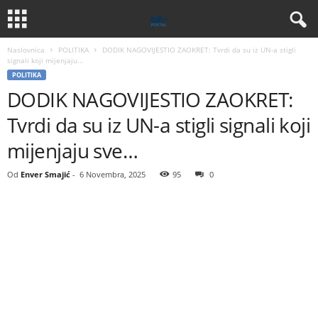
Naslovnica
POLITIKA
DODIK NAGOVIJESTIO ZAOKRET: Tvrdi da su iz UN-a stigli
signali koji mijenjaju...
POLITIKA
DODIK NAGOVIJESTIO ZAOKRET:
Tvrdi da su iz UN-a stigli signali koji
mijenjaju sve…
Od
Enver Smajić
-
6 Novembra, 2025
95
0