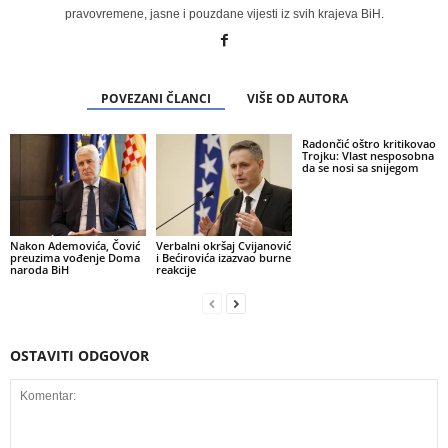
pravovremene, jasne i pouzdane vijesti iz svih krajeva BiH.
POVEZANI ČLANCI
VIŠE OD AUTORA
Radončić oštro kritikovao
Trojku: Vlast nesposobna
da se nosi sa snijegom
Nakon Ademovića, Čović
Verbalni okršaj Cvijanović
preuzima vođenje Doma
i Bećirovića izazvao burne
naroda BiH
reakcije
OSTAVITI ODGOVOR