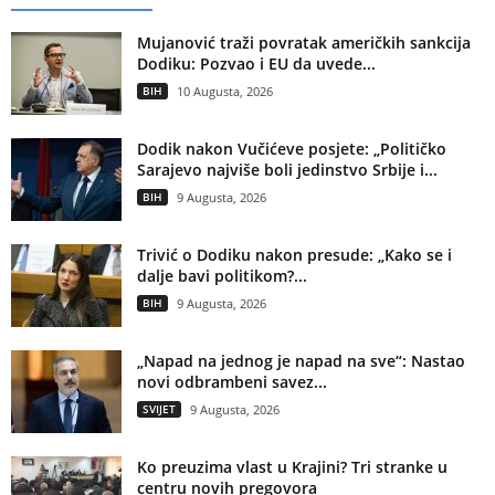
Mujanović traži povratak američkih sankcija
Dodiku: Pozvao i EU da uvede...
BIH
10 Augusta, 2026
Dodik nakon Vučićeve posjete: „Političko
Sarajevo najviše boli jedinstvo Srbije i...
BIH
9 Augusta, 2026
Trivić o Dodiku nakon presude: „Kako se i
dalje bavi politikom?...
BIH
9 Augusta, 2026
„Napad na jednog je napad na sve“: Nastao
novi odbrambeni savez...
SVIJET
9 Augusta, 2026
Ko preuzima vlast u Krajini? Tri stranke u
centru novih pregovora